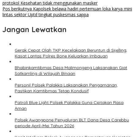
protokol Kesehatan tidak menggunakan masker
Pos berikutnya
Kapolsek belawa hadiri pertemuan loka karya mini
lintas sektor Uptd tingkat puskesmas sappa
Jangan Lewatkan
Gerak Cepat Olah TKP Kecelakaan Beruntun di Sijelling,
Kasat Lantas Polres Bone Keluarkan Imbauan
Bhabinkamtibmas Desa Malimongeng Laksanakan Giat
Satkamling di Wilayah Binaan
Personil Polsek Palakka Laksanakan Pengamanan,
Pastikan Kamtibmas Tetap Kondusif
Patroli Blue Light Polsek Palakka Guna Ciptakan Rasa
Aman
Polsek Awangpone Penyaluran BLT Dana Desa Carebbu
periode April–Mei Tahun 2026