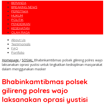
BERANDA
BREAKING NEWS
PERISTIWA
HUKUM
POLITIK
PENDIDIKAN
KESEHATAN
OLAH RAGA
About Us
Testimonials
FAQ
Portfolio
Homepage
/
SOSIAL
Bhabinkamtibmas polsek gilireng polres wajo
laksanakan oprasi yustisi untuk tingkatkan kedisiplinan masyarakat
dalam menggunakan masker
Bhabinkamtibmas polsek
gilireng polres wajo
laksanakan oprasi yustisi