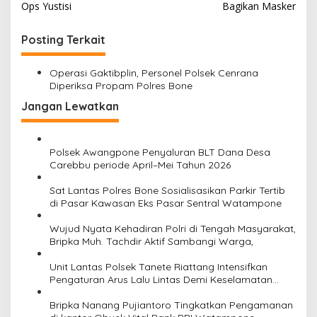
v
Ops Yustisi
Bagikan Masker
k
!
i
!
Posting Terkait
g
a
Operasi Gaktibplin, Personel Polsek Cenrana
s
Diperiksa Propam Polres Bone
i
Jangan Lewatkan
p
o
Polsek Awangpone Penyaluran BLT Dana Desa
s
Carebbu periode April–Mei Tahun 2026
Sat Lantas Polres Bone Sosialisasikan Parkir Tertib
di Pasar Kawasan Eks Pasar Sentral Watampone
Wujud Nyata Kehadiran Polri di Tengah Masyarakat,
Bripka Muh. Tachdir Aktif Sambangi Warga,
Unit Lantas Polsek Tanete Riattang Intensifkan
Pengaturan Arus Lalu Lintas Demi Keselamatan
Pengguna Jalan
Bripka Nanang Pujiantoro Tingkatkan Pengamanan