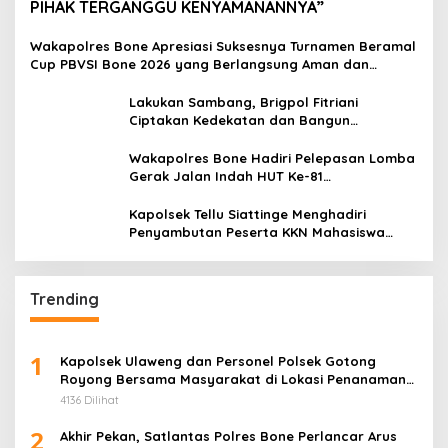
PIHAK TERGANGGU KENYAMANANNYA”
Wakapolres Bone Apresiasi Suksesnya Turnamen Beramal
Cup PBVSI Bone 2026 yang Berlangsung Aman dan
Kondusif
Lakukan Sambang, Brigpol Fitriani
Ciptakan Kedekatan dan Bangun
Sinergitas Bersama Pemerintah Kelurahan
Tokaseng
Wakapolres Bone Hadiri Pelepasan Lomba
Gerak Jalan Indah HUT Ke-81
Kemerdekaan RI
Kapolsek Tellu Siattinge Menghadiri
Penyambutan Peserta KKN Mahasiswa
Universitas Muhammadiyah Bone di
Kecamatan Tellu Siattinge
Trending
1
Kapolsek Ulaweng dan Personel Polsek Gotong
Royong Bersama Masyarakat di Lokasi Penanaman
Jagung
4136 Dilihat
2
Akhir Pekan, Satlantas Polres Bone Perlancar Arus