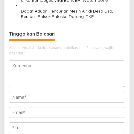
di kantor Obyek Vital Bank BRI Watampone
Dapat Aduan Pencurian Mesin Air di Desa Usa,
Personil Polsek Palakka Datangi TKP
Tinggalkan Balasan
Alamat email Anda tidak akan dipublikasikan.
Ruas yang wajib
ditandai
*