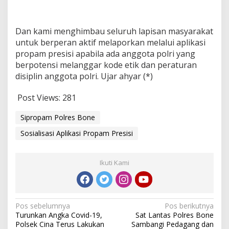
m
P
o
Dan kami menghimbau seluruh lapisan masyarakat
l
untuk berperan aktif melaporkan melalui aplikasi
r
e
propam presisi apabila ada anggota polri yang
s
berpotensi melanggar kode etik dan peraturan
B
disiplin anggota polri. Ujar ahyar (*)
o
n
Post Views:
281
e
,
a
Sipropam Polres Bone
d
Sosialisasi Aplikasi Propam Presisi
a
y
a
n
Ikuti Kami
g
m
e
n
N
Pos sebelumnya
Pos berikutnya
a
Turunkan Angka Covid-19,
Sat Lantas Polres Bone
r
a
Polsek Cina Terus Lakukan
Sambangi Pedagang dan
i