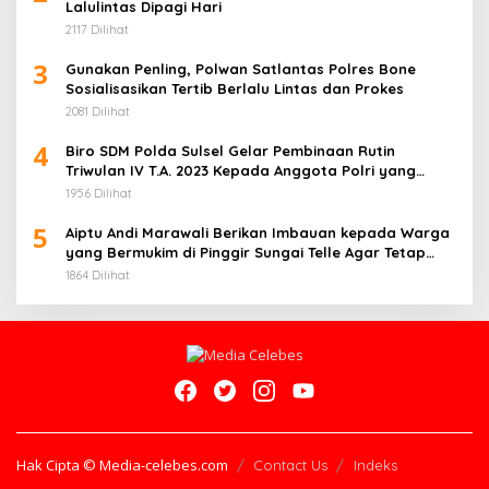
Lalulintas Dipagi Hari
2117 Dilihat
3
Gunakan Penling, Polwan Satlantas Polres Bone
Sosialisasikan Tertib Berlalu Lintas dan Prokes
2081 Dilihat
4
Biro SDM Polda Sulsel Gelar Pembinaan Rutin
Triwulan IV T.A. 2023 Kepada Anggota Polri yang
Bertugas pada Instansi/Unit Kerja
1956 Dilihat
5
Aiptu Andi Marawali Berikan Imbauan kepada Warga
yang Bermukim di Pinggir Sungai Telle Agar Tetap
Waspada
1864 Dilihat
Hak Cipta © Media-celebes.com
Contact Us
Indeks