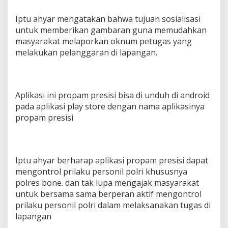
i
s
Iptu ahyar mengatakan bahwa tujuan sosialisasi
i
untuk memberikan gambaran guna memudahkan
d
masyarakat melaporkan oknum petugas yang
i
s
melakukan pelanggaran di lapangan.
o
s
i
a
Aplikasi ini propam presisi bisa di unduh di android
l
i
pada aplikasi play store dengan nama aplikasinya
s
propam presisi
a
s
i
o
Iptu ahyar berharap aplikasi propam presisi dapat
l
e
mengontrol prilaku personil polri khususnya
h
polres bone. dan tak lupa mengajak masyarakat
p
untuk bersama sama berperan aktif mengontrol
r
prilaku personil polri dalam melaksanakan tugas di
o
p
lapangan
a