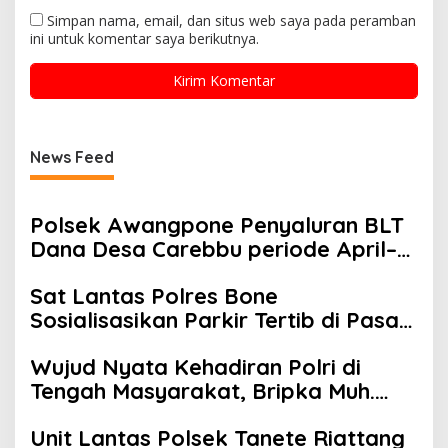
Simpan nama, email, dan situs web saya pada peramban
ini untuk komentar saya berikutnya.
News Feed
Polsek Awangpone Penyaluran BLT
Dana Desa Carebbu periode April–
Mei Tahun 2026
Sat Lantas Polres Bone
Sosialisasikan Parkir Tertib di Pasar
Kawasan Eks Pasar Sentral
Wujud Nyata Kehadiran Polri di
Watampone
Tengah Masyarakat, Bripka Muh.
Tachdir Aktif Sambangi Warga,
Unit Lantas Polsek Tanete Riattang