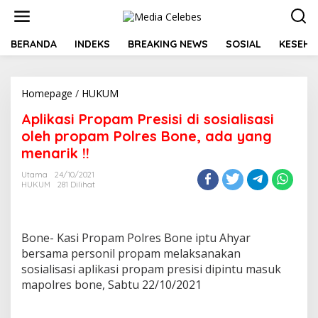
L
e
w
a
BERANDA
INDEKS
BREAKING NEWS
SOSIAL
KESEHA
t
i
k
Homepage
/
HUKUM
A
e
p
k
Aplikasi Propam Presisi di sosialisasi
l
o
i
n
oleh propam Polres Bone, ada yang
k
t
menarik !!
a
e
s
n
Utama
24/10/2021
i
HUKUM
281 Dilihat
P
r
o
p
Bone- Kasi Propam Polres Bone iptu Ahyar
a
bersama personil propam melaksanakan
m
sosialisasi aplikasi propam presisi dipintu masuk
P
mapolres bone, Sabtu 22/10/2021
r
e
s