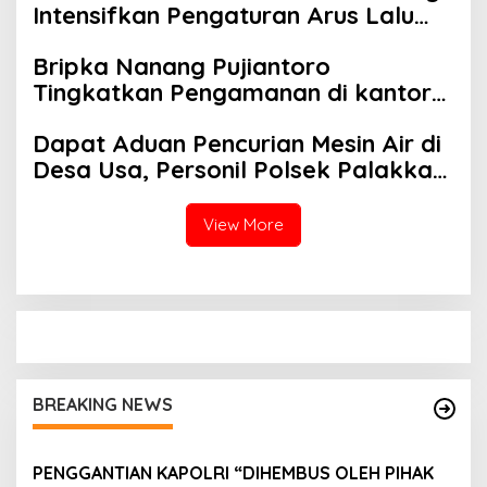
Intensifkan Pengaturan Arus Lalu
Lintas Demi Keselamatan Pengguna
Bripka Nanang Pujiantoro
Jalan
Tingkatkan Pengamanan di kantor
Obyek Vital Bank BRI Watampone
Dapat Aduan Pencurian Mesin Air di
Desa Usa, Personil Polsek Palakka
Datangi TKP
View More
BREAKING NEWS
PENGGANTIAN KAPOLRI “DIHEMBUS OLEH PIHAK