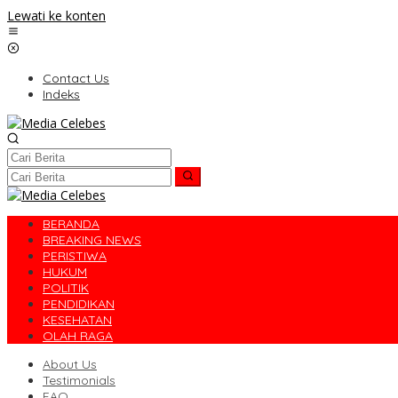
Lewati ke konten
Contact Us
Indeks
BERANDA
BREAKING NEWS
PERISTIWA
HUKUM
POLITIK
PENDIDIKAN
KESEHATAN
OLAH RAGA
About Us
Testimonials
FAQ