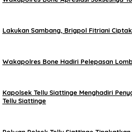
Lakukan Sambang, Brigpol Fitriani Cipt
Wakapolres Bone Hadiri Pelepasan Lomb
Kapolsek Tellu Siattinge Menghadiri P
Tellu Siattinge
Polwan Polsek Tellu Siattinge Tingkatk