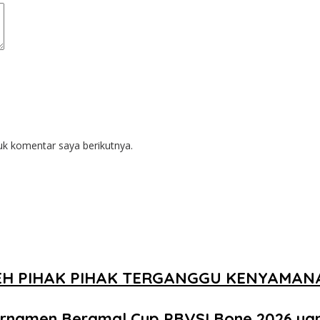
uk komentar saya berikutnya.
EH PIHAK PIHAK TERGANGGU KENYAMA
urnamen Beramal Cup PBVSI Bone 2026 ya