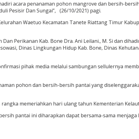
adiri acara penanaman pohon mangrove dan bersih-bersih 
li Pesisir Dan Sungai”, (26/10/2021) pagi.
Kelurahan Waetuo Kecamatan Tanete Riattang Timur Kabupa
 Dan Perikanan Kab. Bone Dra. Ani Leilani., M. Si dan dihad
sowasi, Dinas Lingkungan Hidup Kab. Bone, Dinas Kehutana
ikonfirmasi pihak media melalui sambungan sellulernya me
aman pohon dan bersih-bersih pantai yang diselenggaraka
am rangka memeriahkan hari ulang tahun Kementerian Kelau
sih pantai ini diharapkan dapat bersama-sama menjaga ke