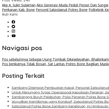
Post Views:
249
Akp A. Sukri Sulaiman
Aksi Generasi Muda Peduli Pesisir Dan Sungai
Perikanan Kab. Bone
Personil Satpolairud Polres Bone
Politeknik K
Ikuti Kami
Navigasi pos
Pos sebelumnya
Sebagai Ujung Tombak Dikewilayahan, Bhabinkamt
Pos berikutnya
Tidak Bosan, Sat Lantas Polres Bone Bagikan Mask
Posting Terkait
Sambang Ditempat Pembuatan Kapal, Personel Satpolairud 
Untuk Menunjang Tugas Operasional Kepolisian Perairan, S
Sambangngi Buruh Pelabuhan, Polisi Perairan Polres Bone S
Wujudkan Kamtibmas yang Kondusif, Satpolairud Polres B
Satpolairud Polres Bone Sambang Kenelayan, Ini Himbaua