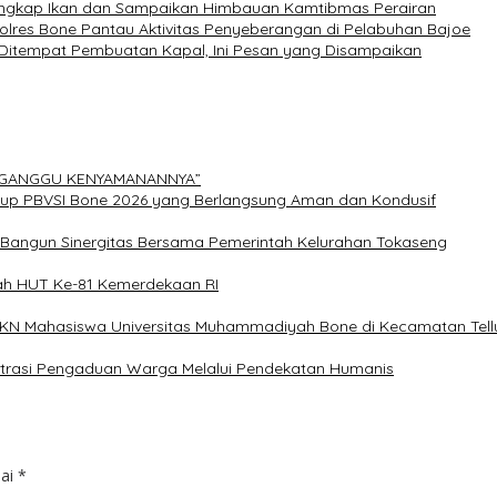
 Tangkap Ikan dan Sampaikan Himbauan Kamtibmas Perairan
olres Bone Pantau Aktivitas Penyeberangan di Pelabuhan Bajoe
n Ditempat Pembuatan Kapal, Ini Pesan yang Disampaikan
ERGANGGU KENYAMANANNYA”
Cup PBVSI Bone 2026 yang Berlangsung Aman dan Kondusif
n Bangun Sinergitas Bersama Pemerintah Kelurahan Tokaseng
ah HUT Ke-81 Kemerdekaan RI
 KKN Mahasiswa Universitas Muhammadiyah Bone di Kecamatan Tellu
istrasi Pengaduan Warga Melalui Pendekatan Humanis
dai
*