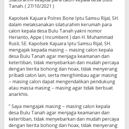
a
Tanah. ( 27/10/2021 )
n
,
Kapolsek Kajuara Polres Bone Iptu Samsu Rijal, SH.
D
a
dalam melaksanakan silaturahim kerumah para
m
calon kepala desa Bulu Tanah yakni nomor
a
Herianto, Appe ( Incumbent ) dan H. Muhammad
i
Rusli, SE. Kapolsek Kajuara Iptu Samsu Rijal, SH.
D
a
mengajak kepada masing – masing calon kepala
n
desa Bulu Tanah agar menjaga keamanan dan
S
ketertiban, tidak menyebarkan dan mudah percaya
e
dengan berita bohong dan hoax, tidak menyerang
j
pribadi calon lain, serta menghimbau agar masing
u
k
– masing calon dapat mengendalikan pendukung
.
atau massa masing – masing agar tidak berbuat
K
anarkhis.
a
p
” Saya mengajak masing – masing calon kepala
o
l
desa Bulu Tanah agar menjaga keamanan dan
s
ketertiban, tidak menyebarkan dan mudah percaya
e
dengan berita bohong dan hoax, tidak menyerang
k