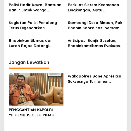
p
Tetap pada Pilkades PAW
Tahun 2026
Polisi Hadir Kawal Bantuan
Perkuat Sistem Keamanan
Desa Ulo
Banjir untuk Warga
Lingkungan, Aiptu
o
Masumpu, PT SGN Arasoe
Muhammad Aras Patarai
s
Salurkan Logistik
Sambangi Pos Satkamling
Kegiatan Polisi Penolong
Sambangi Desa Binaan, Pak
Kemanusiaan
Terus Digencarkan
Bhabin Koordinasi bersama
Satpolairud Polres Bone
Kades dan Tomas Bahas
Dalam Melayani
Kamtibmas
Bhabinkamtibmas dan
Antisipasi Banjir Susulan,
Masyarakat
Lurah Bajoe Datangi
Bhabinkamtibmas Evakuasi
Rumah Korban Meninggal
Warga Bantaran Sungai
Dunia Akibat Banjir
Sitoppoe
Jangan Lewatkan
Wakapolres Bone Apresiasi
Suksesnya Turnamen
Beramal Cup PBVSI Bone
2026 yang Berlangsung
Aman dan Kondusif
PENGGANTIAN KAPOLRI
“DIHEMBUS OLEH PIHAK
PIHAK TERGANGGU
KENYAMANANNYA”