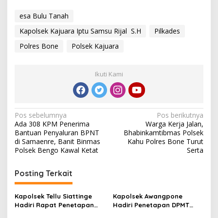
C
a
esa Bulu Tanah
l
Kapolsek Kajuara Iptu Samsu Rijal S.H
Pilkades
o
n
Polres Bone
Polsek Kajuara
K
e
p
Ikuti Kami
a
l
a
D
e
N
Pos sebelumnya
Pos berikutnya
s
Ada 308 KPM Penerima
Warga Kerja Jalan,
a
a
Bantuan Penyaluran BPNT
Bhabinkamtibmas Polsek
B
v
di Samaenre, Banit Binmas
Kahu Polres Bone Turut
u
Polsek Bengo Kawal Ketat
Serta
i
l
u
g
T
Posting Terkait
a
a
n
s
Kapolsek Tellu Siattinge
Kapolsek Awangpone
a
Hadiri Rapat Penetapan
Hadiri Penetapan DPMT
h
i
Peserta Musyawarah Desa
Pilkades PAW Desa Kajuara