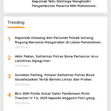
Kapolsek Tellu Siattinge Menghadiri
Penyambutan Peserta KKN Mahasiswa
Universitas Muhammadiyah Bone di
Kecamatan Tellu Siattinge
Trending
1
Kapolsek Ulaweng dan Personel Polsek Gotong
Royong Bersama Masyarakat di Lokasi Penanaman
Jagung
4135 Dilihat
2
Akhir Pekan, Satlantas Polres Bone Perlancar Arus
Lalulintas Dipagi Hari
2113 Dilihat
3
Gunakan Penling, Polwan Satlantas Polres Bone
Sosialisasikan Tertib Berlalu Lintas dan Prokes
2079 Dilihat
4
Biro SDM Polda Sulsel Gelar Pembinaan Rutin
Triwulan IV T.A. 2023 Kepada Anggota Polri yang
Bertugas pada Instansi/Unit Kerja
1953 Dilihat