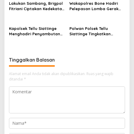
Lakukan Sambang, Brigpol
Wakapolres Bone Hadiri
Fitriani Ciptakan Kedekatan
Pelepasan Lomba Gerak
dan Bangun Sinergitas
Jalan Indah HUT Ke-81
Bersama Pemerintah
Kemerdekaan RI
Kelurahan Tokaseng
Kapolsek Tellu Siattinge
Polwan Polsek Tellu
Menghadiri Penyambutan
Siattinge Tingkatkan
Peserta KKN Mahasiswa
Pelayanan Administrasi
Universitas Muhammadiyah
Pengaduan Warga Melalui
Bone di Kecamatan Tellu
Pendekatan Humanis
Siattinge
Tinggalkan Balasan
Alamat email Anda tidak akan dipublikasikan.
Ruas yang wajib
ditandai
*