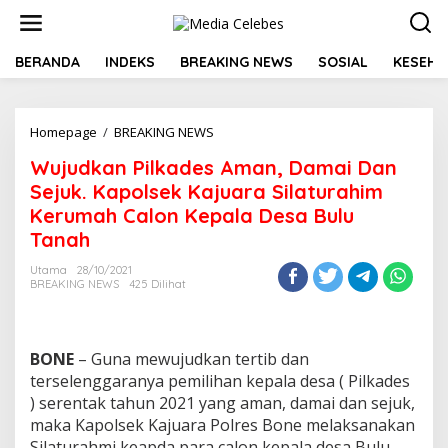
L
e
w
a
BERANDA
INDEKS
BREAKING NEWS
SOSIAL
KESEHA
t
i
k
Homepage
/
BREAKING NEWS
W
e
u
k
Wujudkan Pilkades Aman, Damai Dan
j
o
u
n
Sejuk. Kapolsek Kajuara Silaturahim
d
t
Kerumah Calon Kepala Desa Bulu
k
e
Tanah
a
n
n
Utama
28/10/2021
P
BREAKING NEWS
425 Dilihat
i
l
k
a
BONE
– Guna mewujudkan tertib dan
d
terselenggaranya pemilihan kepala desa ( Pilkades
e
) serentak tahun 2021 yang aman, damai dan sejuk,
s
A
maka Kapolsek Kajuara Polres Bone melaksanakan
m
Silaturahmi keapda para calon kepala desa Bulu