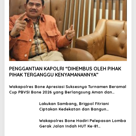
PENGGANTIAN KAPOLRI “DIHEMBUS OLEH PIHAK
PIHAK TERGANGGU KENYAMANANNYA”
Wakapolres Bone Apresiasi Suksesnya Turnamen Beramal
Cup PBVSI Bone 2026 yang Berlangsung Aman dan
Kondusif
Lakukan Sambang, Brigpol Fitriani
Ciptakan Kedekatan dan Bangun
Sinergitas Bersama Pemerintah Kelurahan
Tokaseng
Wakapolres Bone Hadiri Pelepasan Lomba
Gerak Jalan Indah HUT Ke-81
Kemerdekaan RI