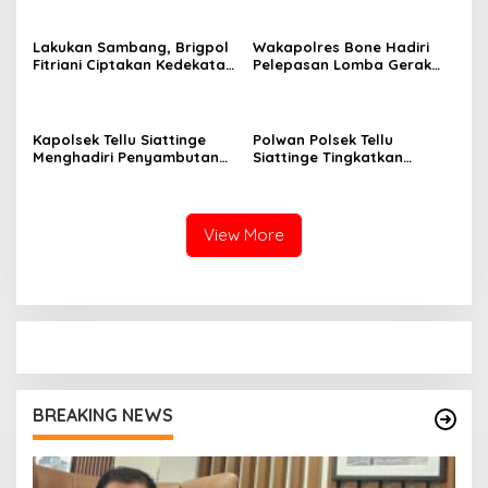
KENYAMANANNYA”
Lakukan Sambang, Brigpol
Wakapolres Bone Hadiri
Fitriani Ciptakan Kedekatan
Pelepasan Lomba Gerak
dan Bangun Sinergitas
Jalan Indah HUT Ke-81
Bersama Pemerintah
Kemerdekaan RI
Kelurahan Tokaseng
Kapolsek Tellu Siattinge
Polwan Polsek Tellu
Menghadiri Penyambutan
Siattinge Tingkatkan
Peserta KKN Mahasiswa
Pelayanan Administrasi
Universitas Muhammadiyah
Pengaduan Warga Melalui
Bone di Kecamatan Tellu
Pendekatan Humanis
Siattinge
View More
BREAKING NEWS