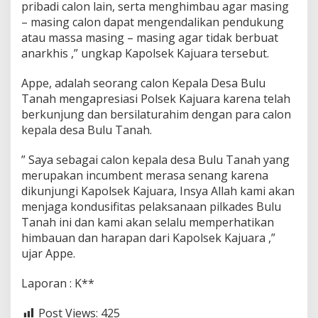
pribadi calon lain, serta menghimbau agar masing
K
a
– masing calon dapat mengendalikan pendukung
j
atau massa masing – masing agar tidak berbuat
u
anarkhis ,” ungkap Kapolsek Kajuara tersebut.
a
r
Appe, adalah seorang calon Kepala Desa Bulu
a
S
Tanah mengapresiasi Polsek Kajuara karena telah
i
berkunjung dan bersilaturahim dengan para calon
l
kepala desa Bulu Tanah.
a
t
” Saya sebagai calon kepala desa Bulu Tanah yang
u
r
merupakan incumbent merasa senang karena
a
dikunjungi Kapolsek Kajuara, Insya Allah kami akan
h
menjaga kondusifitas pelaksanaan pilkades Bulu
i
Tanah ini dan kami akan selalu memperhatikan
m
himbauan dan harapan dari Kapolsek Kajuara ,”
K
e
ujar Appe.
r
u
Laporan : K**
m
a
Post Views:
425
h