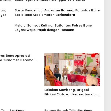
lan,
Sasar Pengemudi Angkutan Barang, Polantas Bone
oyek
Sosialisasi Keselamatan Berkendara
Melalui Samsat Keliling, Satlantas Polres Bone
Layani Wajib Pajak dengan Humanis
es Bone Apresiasi
ya Turnamen Beramal
I Bone 2026 yang
ung Aman dan Kondusif
Lakukan Sambang, Brigpol
Fitriani Ciptakan Kedekatan dan
Bangun Sinergitas Bersama
Pemerintah Kelurahan Tokaseng
Tellu Siattinge
Polwan Polsek Tellu Siattinge