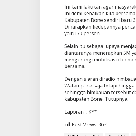
a
Ini kami lakukan agar masyarak
s
Ini demi kebaikan kita bersam
i
Kabupaten Bone sendiri baru 3
k
Diharapkan kedepannya pencapa
a
n
yaitu 70 persen.
P
e
Selain itu sebagai upaya menj
n
diantaranya menerapkan 5M ya
e
mengurangi mobilisasi dan men
r
a
bersama.
p
a
Dengan siaran diradio himbaua
n
Watampone saja tetapi hingga 
P
sehingga himbauan tersebut da
e
r
kabupaten Bone. Tutupnya.
p
r
Laporan : K**
e
s
Post Views:
363
N
o