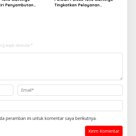
iri Penyambutan
Tingkatkan Pelayanan
KKN Mahasiswa
Administrasi Pengaduan Warga
tas Muhammadiyah Bone
Melalui Pendekatan Humanis
atan Tellu Siattinge
ng wajib ditandai
*
da peramban ini untuk komentar saya berikutnya.