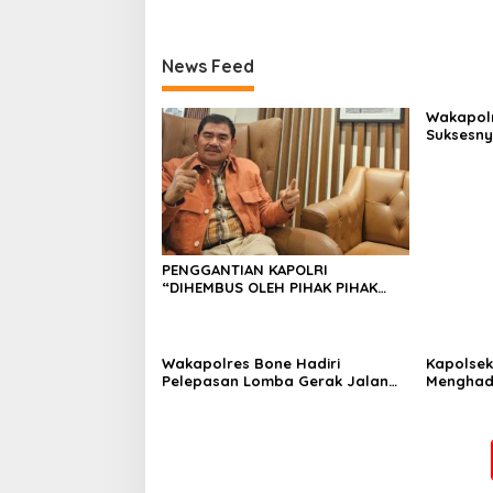
News Feed
Wakapolr
Suksesn
Cup PBVS
Berlangs
PENGGANTIAN KAPOLRI
“DIHEMBUS OLEH PIHAK PIHAK
TERGANGGU KENYAMANANNYA”
Wakapolres Bone Hadiri
Kapolsek 
Pelepasan Lomba Gerak Jalan
Menghad
Indah HUT Ke-81 Kemerdekaan RI
Peserta 
Universi
di Kecam