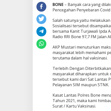
t
BONE
– Banyak cara yang dilak
L
Pencegahan Penyebaran Covid 1
a
n
Salah satunya yaitu melakukan 
t
Sosialisasi tersebut disampaik
a
s
bersama Kanit Turjawali Ipda 
P
Radio RRI Bone 97,7 FM Jalan 
o
l
AKP Mustari menuturkan maksud 
r
masyarakat lebih memahami pe
e
s
terutama dalam hal vaksinasi.
B
o
Terlebih Dengan Diterbitkaka
n
masyarakat diharapkan untuk 
e
tersebut kami dari Sat Lantas
S
o
Pelayanan SIM maupun STNK.
s
i
Kasat Lantas Polres Bone men
a
Tahun 2021, maka kami himba
l
Surat / Kartu Vaksinasi.
i
s