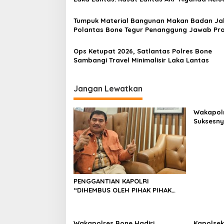
r
p
Imbauan
a
o
k
Tumpuk Material Bangunan Makan Badan Ja
a
Polantas Bone Tegur Penanggung Jawab Pr
s
t
Ops Ketupat 2026, Satlantas Polres Bone
Sambangi Travel Minimalisir Laka Lantas
Jangan Lewatkan
Wakapolr
Suksesn
Cup PBVS
Berlangs
PENGGANTIAN KAPOLRI
“DIHEMBUS OLEH PIHAK PIHAK
TERGANGGU KENYAMANANNYA”
Wakapolres Bone Hadiri
Kapolsek 