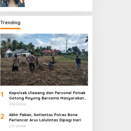
Universitas Muhammadiyah
Bone di Kecamatan Tellu
Siattinge
Trending
1
Kapolsek Ulaweng dan Personel Polsek
Gotong Royong Bersama Masyarakat
di Lokasi Penanaman Jagung
4134 Dilihat
2
Akhir Pekan, Satlantas Polres Bone
Perlancar Arus Lalulintas Dipagi Hari
2112 Dilihat