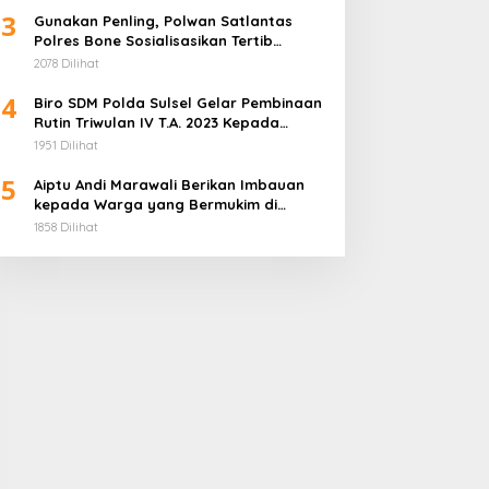
3
Gunakan Penling, Polwan Satlantas
Polres Bone Sosialisasikan Tertib
Berlalu Lintas dan Prokes
2078 Dilihat
4
Biro SDM Polda Sulsel Gelar Pembinaan
Rutin Triwulan IV T.A. 2023 Kepada
Anggota Polri yang Bertugas pada
1951 Dilihat
Instansi/Unit Kerja
5
Aiptu Andi Marawali Berikan Imbauan
kepada Warga yang Bermukim di
Pinggir Sungai Telle Agar Tetap
1858 Dilihat
Waspada