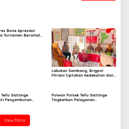
es Bone Apresiasi
ya Turnamen Beramal
I Bone 2026 yang
ung Aman dan Kondusif
Lakukan Sambang, Brigpol
Fitriani Ciptakan Kedekatan dan
Bangun Sinergitas Bersama
Pemerintah Kelurahan Tokaseng
Tellu Siattinge
Polwan Polsek Tellu Siattinge
iri Penyambutan
Tingkatkan Pelayanan
KKN Mahasiswa
Administrasi Pengaduan Warga
tas Muhammadiyah Bone
Melalui Pendekatan Humanis
atan Tellu Siattinge
View More