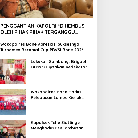
PENGGANTIAN KAPOLRI “DIHEMBUS
OLEH PIHAK PIHAK TERGANGGU
KENYAMANANNYA”
Wakapolres Bone Apresiasi Suksesnya
Turnamen Beramal Cup PBVSI Bone 2026
yang Berlangsung Aman dan Kondusif
Lakukan Sambang, Brigpol
Fitriani Ciptakan Kedekatan
dan Bangun Sinergitas
Bersama Pemerintah
Kelurahan Tokaseng
Wakapolres Bone Hadiri
Pelepasan Lomba Gerak
Jalan Indah HUT Ke-81
Kemerdekaan RI
Kapolsek Tellu Siattinge
Menghadiri Penyambutan
Peserta KKN Mahasiswa