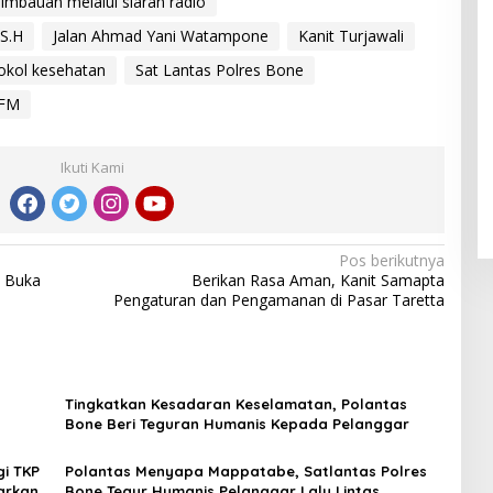
imbauan melalui siaran radio
S.H
Jalan Ahmad Yani Watampone
Kanit Turjawali
okol kesehatan
Sat Lantas Polres Bone
 FM
Ikuti Kami
Pos berikutnya
e Buka
Berikan Rasa Aman, Kanit Samapta
Pengaturan dan Pengamanan di Pasar Taretta
Tingkatkan Kesadaran Keselamatan, Polantas
Bone Beri Teguran Humanis Kepada Pelanggar
gi TKP
Polantas Menyapa Mappatabe, Satlantas Polres
arkan
Bone Tegur Humanis Pelanggar Lalu Lintas