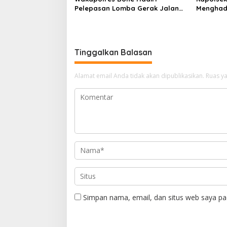
Pelepasan Lomba Gerak Jalan
Menghad
Indah HUT Ke-81 Kemerdekaan RI
Peserta 
Universi
di Kecam
Tinggalkan Balasan
Alamat email Anda tidak akan dipublikasikan.
Ruas ya
Simpan nama, email, dan situs web saya pa