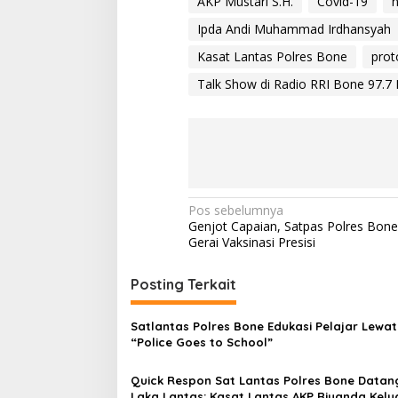
m
AKP Mustari S.H.
Covid-19
h
o
Ipda Andi Muhammad Irdhansyah 
r
1
Kasat Lantas Polres Bone
prot
4
T
Talk Show di Radio RRI Bone 97.7
a
h
u
n
2
0
2
N
1
Pos sebelumnya
K
Genjot Capaian, Satpas Polres Bon
a
e
Gerai Vaksinasi Presisi
p
v
a
i
Posting Terkait
d
a
g
M
Satlantas Polres Bone Edukasi Pelajar Lewat
a
a
“Police Goes to School”
s
s
y
Quick Respon Sat Lantas Polres Bone Datan
i
a
Laka Lantas: Kasat Lantas AKP Riyanda Kelu