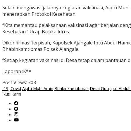
Selain mengawasi jalannya kegiatan vaksinasi, Aiptu Muh
menerapkan Protokol Kesehatan.
“Kita memantau pelaksanaan vaksinasi agar berjalan den
Kesehatan.” Ucap Bripka Idrus.
Dikonfirmasi terpisah, Kapolsek Ajangale Iptu Abdul Ham
Bhabinkamtibmas Polsek Ajangale.
”Setiap kegiatan vaksinasi di Desa tetap dalam pantauan
Laporan :K**
Post Views:
303
-19
.Covid
Aiptu Muh. Amin
Bhabinkamtibmas
Desa Opo
Iptu Abdul
Ikuti Kami