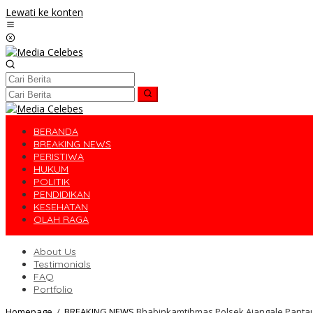
Lewati ke konten
BERANDA
BREAKING NEWS
PERISTIWA
HUKUM
POLITIK
PENDIDIKAN
KESEHATAN
OLAH RAGA
About Us
Testimonials
FAQ
Portfolio
Homepage
/
BREAKING NEWS
Bhabinkamtibmas Polsek Ajangale Pantau