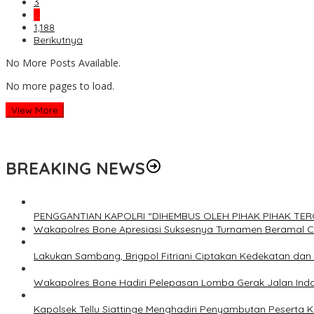
3
…
1,188
Berikutnya
No More Posts Available.
No more pages to load.
View More
BREAKING NEWS
PENGGANTIAN KAPOLRI “DIHEMBUS OLEH PIHAK PIHAK T
Wakapolres Bone Apresiasi Suksesnya Turnamen Beramal 
Lakukan Sambang, Brigpol Fitriani Ciptakan Kedekatan da
Wakapolres Bone Hadiri Pelepasan Lomba Gerak Jalan Ind
Kapolsek Tellu Siattinge Menghadiri Penyambutan Peserta