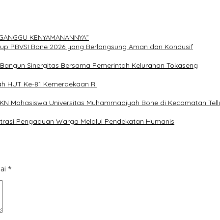
ERGANGGU KENYAMANANNYA”
Cup PBVSI Bone 2026 yang Berlangsung Aman dan Kondusif
n Bangun Sinergitas Bersama Pemerintah Kelurahan Tokaseng
ah HUT Ke-81 Kemerdekaan RI
 KKN Mahasiswa Universitas Muhammadiyah Bone di Kecamatan Tellu
istrasi Pengaduan Warga Melalui Pendekatan Humanis
dai
*