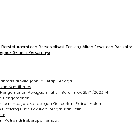
rsilaturahmi dan Bersosialisasi Tentang Aliran Sesat dan Radikali
epada Seluruh Personilnya
amtibmas di Wilayahnya Tetap Terjaga
Pesan Kamtibmas
eri Pengamanan Perayaan Tahun Baru Imlek 2574/2023 M
kan Pengamanan
rtiban Masyarakat dengan Gencarkan Patroli Malam
e Riattang Rutin Lakukan Pengaturan Lalin
lam
n Patroli di Beberapa Tempat