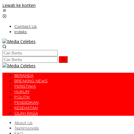
Lewati ke konten
Contact Us
Indeks
BERANDA
BREAKING NEWS
PERISTIWA
HUKUM
POLITIK
PENDIDIKAN
KESEHATAN
OLAH RAGA
About Us
Testimonials
FAQ