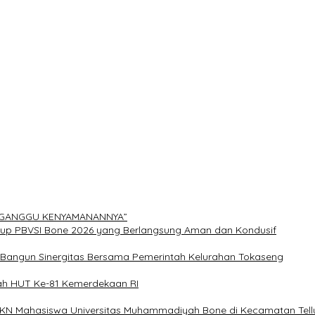
ERGANGGU KENYAMANANNYA”
Cup PBVSI Bone 2026 yang Berlangsung Aman dan Kondusif
n Bangun Sinergitas Bersama Pemerintah Kelurahan Tokaseng
ah HUT Ke-81 Kemerdekaan RI
 KKN Mahasiswa Universitas Muhammadiyah Bone di Kecamatan Tellu