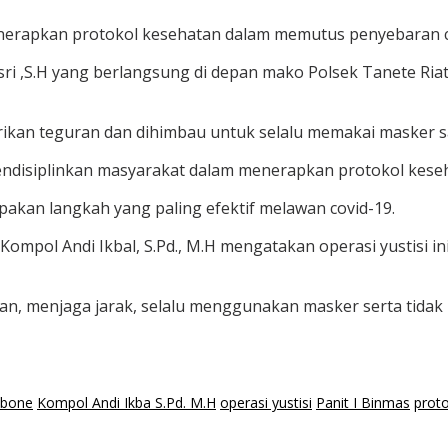
enerapkan protokol kesehatan dalam memutus penyebaran c
sri ,S.H yang berlangsung di depan mako Polsek Tanete Ria
ikan teguran dan dihimbau untuk selalu memakai masker saa
mendisiplinkan masyarakat dalam menerapkan protokol keseh
upakan langkah yang paling efektif melawan covid-19.
Kompol Andi Ikbal, S.Pd., M.H mengatakan operasi yustisi i
gan, menjaga jarak, selalu menggunakan masker serta tida
 bone
Kompol Andi Ikba S.Pd. M.H
operasi yustisi
Panit I Binmas
prot