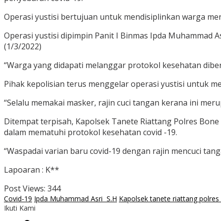
Operasi yustisi bertujuan untuk mendisiplinkan warga m
Operasi yustisi dipimpin Panit I Binmas Ipda Muhammad A
(1/3/2022)
“Warga yang didapati melanggar protokol kesehatan diber
Pihak kepolisian terus menggelar operasi yustisi untuk 
“Selalu memakai masker, rajin cuci tangan kerana ini mer
Ditempat terpisah, Kapolsek Tanete Riattang Polres Bone 
dalam mematuhi protokol kesehatan covid -19.
“Waspadai varian baru covid-19 dengan rajin mencuci tan
Lapoaran : K**
Post Views:
344
Covid-19
Ipda Muhammad Asri S.H
Kapolsek tanete riattang polres
Ikuti Kami