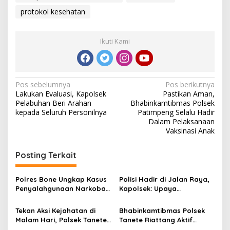
a
protokol kesehatan
n
a
k
Ikuti Kami
a
n
O
p
r
N
Pos sebelumnya
Pos berikutnya
a
Lakukan Evaluasi, Kapolsek
Pastikan Aman,
a
s
Pelabuhan Beri Arahan
Bhabinkamtibmas Polsek
i
v
kepada Seluruh Personilnya
Patimpeng Selalu Hadir
Y
Dalam Pelaksanaan
i
u
Vaksinasi Anak
s
g
t
i
Posting Terkait
a
s
s
i
Polres Bone Ungkap Kasus
Polisi Hadir di Jalan Raya,
i
Penyalahgunaan Narkoba:
Kapolsek: Upaya
p
Pelaku Diamankan dengan
Mengantisipasi Kemacetan
Barang Bukti yang
dan Laka Lantas
Tekan Aksi Kejahatan di
Bhabinkamtibmas Polsek
o
Signifikan
Malam Hari, Polsek Tanete
Tanete Riattang Aktif
Riattang Gencarkan Patroli
Sambangi Warga Binaanya.