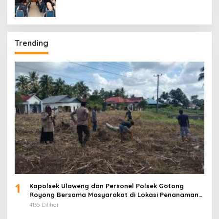
Kecamatan Tellu Siattinge
Trending
1
Kapolsek Ulaweng dan Personel Polsek Gotong
Royong Bersama Masyarakat di Lokasi Penanaman
Jagung
4135 Dilihat