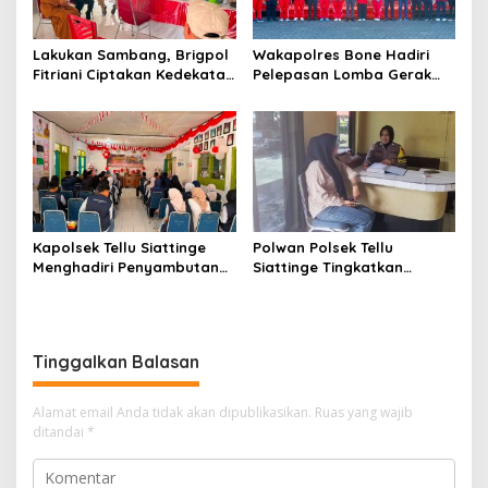
Lakukan Sambang, Brigpol
Wakapolres Bone Hadiri
Fitriani Ciptakan Kedekatan
Pelepasan Lomba Gerak
dan Bangun Sinergitas
Jalan Indah HUT Ke-81
Bersama Pemerintah
Kemerdekaan RI
Kelurahan Tokaseng
Kapolsek Tellu Siattinge
Polwan Polsek Tellu
Menghadiri Penyambutan
Siattinge Tingkatkan
Peserta KKN Mahasiswa
Pelayanan Administrasi
Universitas Muhammadiyah
Pengaduan Warga Melalui
Bone di Kecamatan Tellu
Pendekatan Humanis
Siattinge
Tinggalkan Balasan
Alamat email Anda tidak akan dipublikasikan.
Ruas yang wajib
ditandai
*