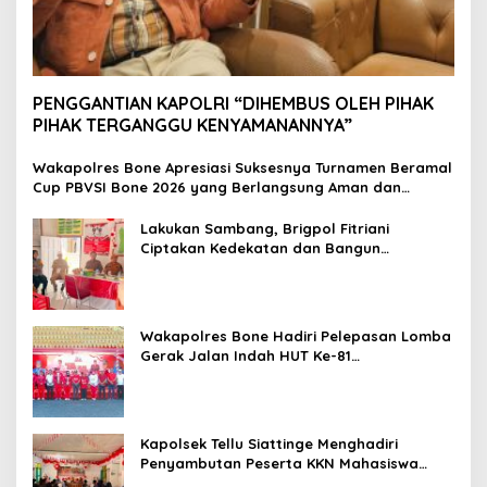
PENGGANTIAN KAPOLRI “DIHEMBUS OLEH PIHAK
PIHAK TERGANGGU KENYAMANANNYA”
Wakapolres Bone Apresiasi Suksesnya Turnamen Beramal
Cup PBVSI Bone 2026 yang Berlangsung Aman dan
Kondusif
Lakukan Sambang, Brigpol Fitriani
Ciptakan Kedekatan dan Bangun
Sinergitas Bersama Pemerintah Kelurahan
Tokaseng
Wakapolres Bone Hadiri Pelepasan Lomba
Gerak Jalan Indah HUT Ke-81
Kemerdekaan RI
Kapolsek Tellu Siattinge Menghadiri
Penyambutan Peserta KKN Mahasiswa
Universitas Muhammadiyah Bone di