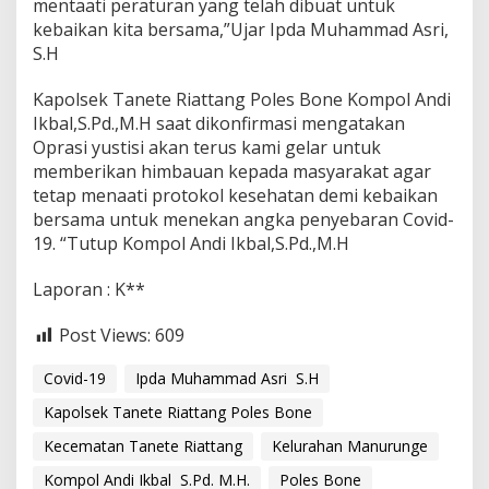
mentaati peraturan yang telah dibuat untuk
e
kebaikan kita bersama,”Ujar Ipda Muhammad Asri,
k
T
S.H
a
n
Kapolsek Tanete Riattang Poles Bone Kompol Andi
e
Ikbal,S.Pd.,M.H saat dikonfirmasi mengatakan
t
Oprasi yustisi akan terus kami gelar untuk
e
R
memberikan himbauan kepada masyarakat agar
i
tetap menaati protokol kesehatan demi kebaikan
a
bersama untuk menekan angka penyebaran Covid-
t
19. “Tutup Kompol Andi Ikbal,S.Pd.,M.H
t
a
n
Laporan : K**
g
R
Post Views:
609
u
t
Covid-19
Ipda Muhammad Asri S.H
i
n
Kapolsek Tanete Riattang Poles Bone
L
a
Kecematan Tanete Riattang
Kelurahan Manurunge
k
Kompol Andi Ikbal S.Pd. M.H.
Poles Bone
s