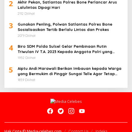
2
Akhir Pekan, Satlantas Polres Bone Perlancar Arus
Lalulintas Dipagi Hari
2112 Dilihat
3
Gunakan Penling, Polwan Satlantas Polres Bone
Sosialisasikan Tertib Berlalu Lintas dan Prokes
2079 Dilihat
4
Biro SDM Polda Sulsel Gelar Pembinaan Rutin
Triwulan IV T.A. 2023 Kepada Anggota Polri yang
Bertugas pada Instansi/Unit Kerja
1952 Dilihat
5
Aiptu Andi Marawali Berikan Imbauan kepada Warga
yang Bermukim di Pinggir Sungai Telle Agar Tetap
Waspada
1859 Dilihat
Hak Cipta © Media-celebes.com
Contact Us
Indeks