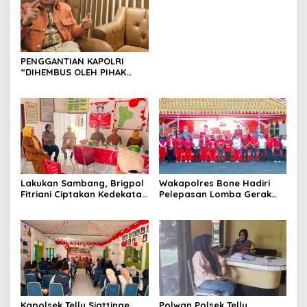
Beramal Cup PBVSI Bone
2026 yang Berlangsung
Aman dan Kondusif
PENGGANTIAN KAPOLRI
“DIHEMBUS OLEH PIHAK
PIHAK TERGANGGU
KENYAMANANNYA”
Lakukan Sambang, Brigpol
Wakapolres Bone Hadiri
Fitriani Ciptakan Kedekatan
Pelepasan Lomba Gerak
dan Bangun Sinergitas
Jalan Indah HUT Ke-81
Bersama Pemerintah
Kemerdekaan RI
Kelurahan Tokaseng
Kapolsek Tellu Siattinge
Polwan Polsek Tellu