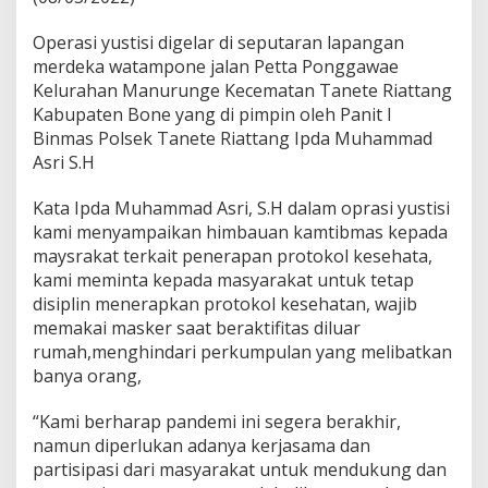
a
r
Operasi yustisi digelar di seputaran lapangan
a
merdeka watampone jalan Petta Ponggawae
n
C
Kelurahan Manurunge Kecematan Tanete Riattang
o
Kabupaten Bone yang di pimpin oleh Panit I
v
Binmas Polsek Tanete Riattang Ipda Muhammad
i
Asri S.H
d
-
1
Kata Ipda Muhammad Asri, S.H dalam oprasi yustisi
9
kami menyampaikan himbauan kamtibmas kepada
,
maysrakat terkait penerapan protokol kesehata,
P
kami meminta kepada masyarakat untuk tetap
e
disiplin menerapkan protokol kesehatan, wajib
r
s
memakai masker saat beraktifitas diluar
o
rumah,menghindari perkumpulan yang melibatkan
n
banya orang,
i
l
“Kami berharap pandemi ini segera berakhir,
P
o
namun diperlukan adanya kerjasama dan
l
partisipasi dari masyarakat untuk mendukung dan
s