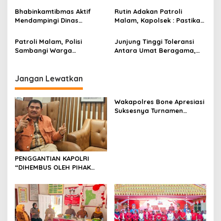
s
Malam
Ini Tujuannya
Bhabinkamtibmas Aktif
Rutin Adakan Patroli
Mendampingi Dinas
Malam, Kapolsek : Pastikan
Peternakan dan Kesehatan
Situasi Kamtibmas di
Hewan Kabupaten Bone
Wilayahnya Tetap Terjaga
Patroli Malam, Polisi
Junjung Tinggi Toleransi
Melaksanakan Vaksin PMK
Sambangi Warga
Antara Umat Beragama,
Sampaikan Pesan-Pesan
Polisi Beri Pengamanan
Kamtibmas
Perayaan Tahun Baru Imlek
2574/2023 M
Jangan Lewatkan
Wakapolres Bone Apresiasi
Suksesnya Turnamen
Beramal Cup PBVSI Bone
2026 yang Berlangsung
Aman dan Kondusif
PENGGANTIAN KAPOLRI
“DIHEMBUS OLEH PIHAK
PIHAK TERGANGGU
KENYAMANANNYA”