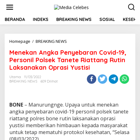
L
e
w
a
BERANDA
INDEKS
BREAKING NEWS
SOSIAL
KESEHA
t
i
k
Homepage
/
BREAKING NEWS
M
e
e
k
Menekan Angka Penyebaran Covid-19,
n
o
e
n
Personil Polsek Tanete Riattang Rutin
k
t
Laksanakan Oprasi Yustisi
a
e
n
n
Utama
11/03/2022
A
BREAKING NEWS
609 Dilihat
n
g
k
a
BONE
– Manurungnge. Upaya untuk menekan
P
angka penyebaran covid-19 personil polsek tanete
e
riattang polres bone rutin laksanakan oprasi
n
yustisi memberikan himbauan kepada masyarakat
y
e
untuk tetap mematuhi protokol kesehatan, “Selasa
b
(08/03/2022)