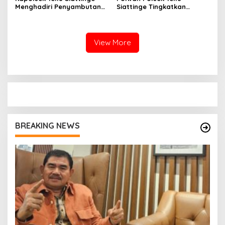
Menghadiri Penyambutan
Siattinge Tingkatkan
Peserta KKN Mahasiswa
Pelayanan Administrasi
Universitas Muhammadiyah
Pengaduan Warga Melalui
Bone di Kecamatan Tellu
Pendekatan Humanis
Siattinge
View More
BREAKING NEWS