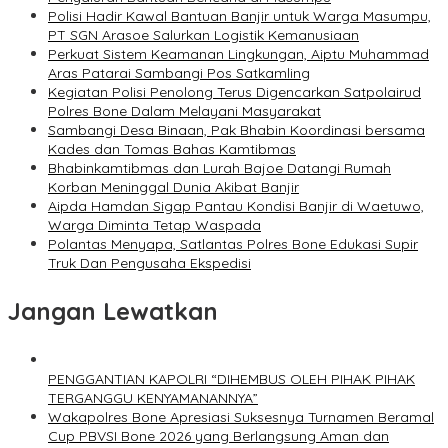
Polisi Hadir Kawal Bantuan Banjir untuk Warga Masumpu,
PT SGN Arasoe Salurkan Logistik Kemanusiaan
Perkuat Sistem Keamanan Lingkungan, Aiptu Muhammad
Aras Patarai Sambangi Pos Satkamling
Kegiatan Polisi Penolong Terus Digencarkan Satpolairud
Polres Bone Dalam Melayani Masyarakat
Sambangi Desa Binaan, Pak Bhabin Koordinasi bersama
Kades dan Tomas Bahas Kamtibmas
Bhabinkamtibmas dan Lurah Bajoe Datangi Rumah
Korban Meninggal Dunia Akibat Banjir
Aipda Hamdan Sigap Pantau Kondisi Banjir di Waetuwo,
Warga Diminta Tetap Waspada
Polantas Menyapa, Satlantas Polres Bone Edukasi Supir
Truk Dan Pengusaha Ekspedisi
Jangan Lewatkan
PENGGANTIAN KAPOLRI “DIHEMBUS OLEH PIHAK PIHAK
TERGANGGU KENYAMANANNYA”
Wakapolres Bone Apresiasi Suksesnya Turnamen Beramal
Cup PBVSI Bone 2026 yang Berlangsung Aman dan