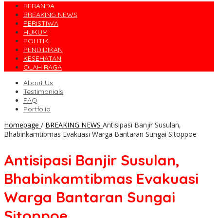
BERANDA
BREAKING NEWS
PERISTIWA
HUKUM
POLITIK
PENDIDIKAN
KESEHATAN
OLAH RAGA
About Us
Testimonials
FAQ
Portfolio
Homepage
/
BREAKING NEWS
Antisipasi Banjir Susulan,
Bhabinkamtibmas Evakuasi Warga Bantaran Sungai Sitoppoe
Antisipasi Banjir Susulan,
Bhabinkamtibmas Evakuasi
Warga Bantaran Sungai
Sitoppoe