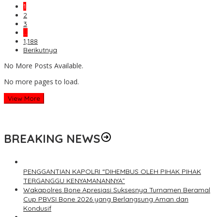
1
2
3
…
1,188
Berikutnya
No More Posts Available.
No more pages to load.
View More
BREAKING NEWS
PENGGANTIAN KAPOLRI “DIHEMBUS OLEH PIHAK PIHAK
TERGANGGU KENYAMANANNYA”
Wakapolres Bone Apresiasi Suksesnya Turnamen Beramal
Cup PBVSI Bone 2026 yang Berlangsung Aman dan
Kondusif