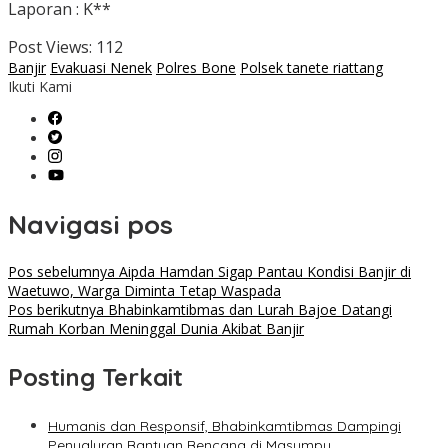
Laporan : K**
Post Views:
112
Banjir
Evakuasi Nenek
Polres Bone
Polsek tanete riattang
Ikuti Kami
Navigasi pos
Pos sebelumnya
Aipda Hamdan Sigap Pantau Kondisi Banjir di
Waetuwo, Warga Diminta Tetap Waspada
Pos berikutnya
Bhabinkamtibmas dan Lurah Bajoe Datangi
Rumah Korban Meninggal Dunia Akibat Banjir
Posting Terkait
Humanis dan Responsif, Bhabinkamtibmas Dampingi
Penyaluran Bantuan Bencana di Masumpu