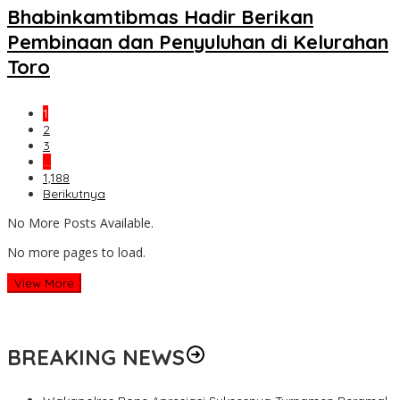
Bhabinkamtibmas Hadir Berikan
Pembinaan dan Penyuluhan di Kelurahan
Toro
1
2
3
…
1,188
Berikutnya
No More Posts Available.
No more pages to load.
View More
BREAKING NEWS