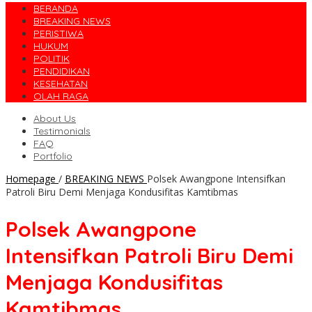
BERANDA
BREAKING NEWS
PERISTIWA
HUKUM
POLITIK
PENDIDIKAN
KESEHATAN
OLAH RAGA
About Us
Testimonials
FAQ
Portfolio
Homepage
/
BREAKING NEWS
‎Polsek Awangpone Intensifkan
Patroli Biru Demi Menjaga Kondusifitas Kamtibmas
‎Polsek Awangpone
Intensifkan Patroli Biru Demi
Menjaga Kondusifitas
Kamtibmas