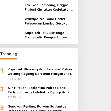
yang Berlangsung Aman dan Kondusif
Lakukan Sambang, Brigpol
Fitriani Ciptakan Kedekatan
dan Bangun Sinergitas
Bersama Pemerintah
Wakapolres Bone Hadiri
Kelurahan Tokaseng
Pelepasan Lomba Gerak
Jalan Indah HUT Ke-81
Kemerdekaan RI
Kapolsek Tellu Siattinge
Menghadiri Penyambutan
Peserta KKN Mahasiswa
Universitas Muhammadiyah
Bone di Kecamatan Tellu
Trending
Siattinge
1
Kapolsek Ulaweng dan Personel Polsek
Gotong Royong Bersama Masyarakat
di Lokasi Penanaman Jagung
4135 Dilihat
2
Akhir Pekan, Satlantas Polres Bone
Perlancar Arus Lalulintas Dipagi Hari
2113 Dilihat
3
Gunakan Penling, Polwan Satlantas
Polres Bone Sosialisasikan Tertib