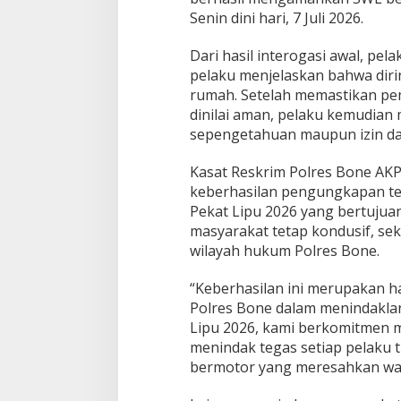
n
Senin dini hari, 7 Juli 2026.
e
A
Dari hasil interogasi awal, pe
m
pelaku menjelaskan bahwa diri
a
rumah. Setelah memastikan pem
n
k
dinilai aman, pelaku kemudia
a
sepengetahuan maupun izin da
n
S
Kasat Reskrim Polres Bone AKP Al
e
keberhasilan pengungkapan te
o
r
Pekat Lipu 2026 yang bertujua
a
masyarakat tetap kondusif, se
n
wilayah hukum Polres Bone.
g
P
“Keberhasilan ini merupakan ha
e
l
Polres Bone dalam menindaklan
a
Lipu 2026, kami berkomitmen
k
menindak tegas setiap pelaku 
u
bermotor yang meresahkan warga
B
e