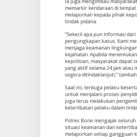
s
Ia juga mengimbau masyarakat
e
memarkir kendaraan di tempat
r
melaporkan kepada pihak kepol
t
tindak pidana.
a
B
a
“Sekecil apa pun informasi da
r
pengungkapan kasus. Kami me
a
menjaga keamanan lingkungan 
n
kejahatan. Apabila menemukan
g
kepolisian, masyarakat dapat s
B
u
yang aktif selama 24 jam atau 
k
segera ditindaklanjuti,” tambah
t
i
Saat ini, terduga pelaku beser
untuk menjalani proses penyidi
juga terus melakukan pengem
keterlibatan pelaku dalam tinda
Polres Bone mengajak seluruh 
situasi keamanan dan ketertib
melaporkan setiap gangguan ka