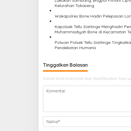
Lakukan Sambang, Brigpol Fitriani Ci
o
Kelurahan Tokaseng
s
Wakapolres Bone Hadiri Pelepasan Lo
Kapolsek Tellu Siattinge Menghadiri 
Muhammadiyah Bone di Kecamatan Tell
Polwan Polsek Tellu Siattinge Tingkat
Pendekatan Humanis
Tinggalkan Balasan
Alamat email Anda tidak akan dipublikasikan.
Ruas ya