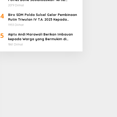
Berlalu Lintas dan Prokes
2079 Dilihat
4
Biro SDM Polda Sulsel Gelar Pembinaan
Rutin Triwulan IV T.A. 2023 Kepada
Anggota Polri yang Bertugas pada
1953 Dilihat
Instansi/Unit Kerja
5
Aiptu Andi Marawali Berikan Imbauan
kepada Warga yang Bermukim di
Pinggir Sungai Telle Agar Tetap
1861 Dilihat
Waspada