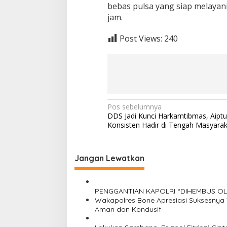
bebas pulsa yang siap melaya
jam.
Post Views:
240
N
Pos sebelumnya
DDS Jadi Kunci Harkamtibmas, Aiptu 
a
Konsisten Hadir di Tengah Masyarak
v
i
Jangan Lewatkan
g
a
s
PENGGANTIAN KAPOLRI “DIHEMBUS O
Wakapolres Bone Apresiasi Suksesnya
i
Aman dan Kondusif
p