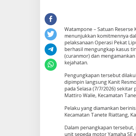
r
a
n
m
o
Watampone – Satuan Reserse Kr
r
menunjukkan komitmennya dala
d
pelaksanaan Operasi Pekat Lipu
a
l
berhasil mengungkap kasus ti
a
(curanmor) dan mengamankan s
m
kejahatan.
O
p
Pengungkapan tersebut dilaku
e
r
dipimpin langsung Kanit Resmo
a
pada Selasa (7/7/2026) sekitar
s
Mattiro Walie, Kecamatan Tane
i
P
Pelaku yang diamankan berinisi
e
k
Kecamatan Tanete Riattang, K
a
t
Dalam penangkapan tersebut, 
L
unit sepeda motor Yamaha SE w
i