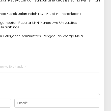
ptakan Kedekatan dan Bangun Sinergitas Bersama Pemerintah
mba Gerak Jalan Indah HUT Ke-81 Kemerdekaan RI
Penyambutan Peserta KKN Mahasiswa Universitas
u Siattinge
kan Pelayanan Administrasi Pengaduan Warga Melalui
ng wajib ditandai
*