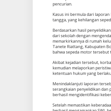
pencurian.
p
u
2
Kasus ini bermula dari laporan
0
tangga, yang kehilangan sepeda
2
6
Berdasarkan hasil penyelidikan
,
U
dari sekolah dengan mengenda
n
memarkirkannya di rumah kelua
i
Tanete Riattang, Kabupaten Bo
t
bahwa sepeda motor tersebut t
R
e
s
Akibat kejadian tersebut, korb
m
kemudian melaporkan peristiwa
o
ketentuan hukum yang berlaku
b
P
Menindaklanjuti laporan terse
o
l
serangkaian penyelidikan dan 
r
berhasil mengidentifikasi kebe
e
s
Setelah memastikan keberadaa
B
berhasil mengamankan SWL ber
o