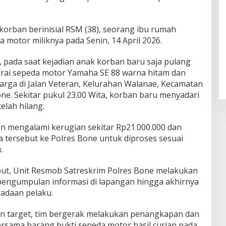
 korban berinisial RSM (38), seorang ibu rumah
 motor miliknya pada Senin, 14 April 2026.
, pada saat kejadian anak korban baru saja pulang
rai sepeda motor Yamaha SE 88 warna hitam dan
rga di Jalan Veteran, Kelurahan Walanae, Kecamatan
ne. Sekitar pukul 23.00 Wita, korban baru menyadari
elah hilang.
an mengalami kerugian sekitar Rp21.000.000 dan
 tersebut ke Polres Bone untuk diproses sesuai
.
but, Unit Resmob Satreskrim Polres Bone melakukan
pengumpulan informasi di lapangan hingga akhirnya
radaan pelaku.
n target, tim bergerak melakukan penangkapan dan
sama barang bukti sepeda motor hasil curian pada