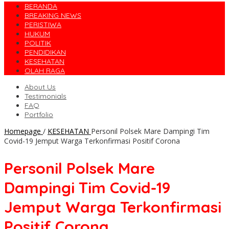
BERANDA
BREAKING NEWS
PERISTIWA
HUKUM
POLITIK
PENDIDIKAN
KESEHATAN
OLAH RAGA
About Us
Testimonials
FAQ
Portfolio
Homepage
/
KESEHATAN
Personil Polsek Mare Dampingi Tim
Covid-19 Jemput Warga Terkonfirmasi Positif Corona
Personil Polsek Mare
Dampingi Tim Covid-19
Jemput Warga Terkonfirmasi
Positif Corona