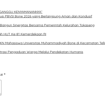
ERGANGGU KENYAMANANNYA”
Cup PBVSI Bone 2026 yang Berlangsung Aman dan Kondusif
n Bangun Sinergitas Bersama Pemerintah Kelurahan Tokaseng
ah HUT Ke-81 Kemerdekaan RI
 KKN Mahasiswa Universitas Muhammadiyah Bone di Kecamatan Tellu
istrasi Pengaduan Warga Melalui Pendekatan Humanis
dai
*