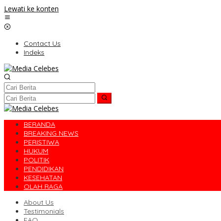
Lewati ke konten
Contact Us
Indeks
BERANDA
BREAKING NEWS
PERISTIWA
HUKUM
POLITIK
PENDIDIKAN
KESEHATAN
OLAH RAGA
About Us
Testimonials
FAQ