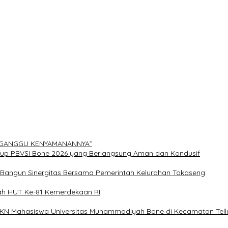
ERGANGGU KENYAMANANNYA”
Cup PBVSI Bone 2026 yang Berlangsung Aman dan Kondusif
n Bangun Sinergitas Bersama Pemerintah Kelurahan Tokaseng
ah HUT Ke-81 Kemerdekaan RI
 KKN Mahasiswa Universitas Muhammadiyah Bone di Kecamatan Tellu