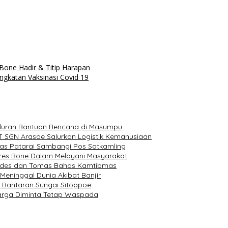
one Hadir & Titip Harapan
gkatan Vaksinasi Covid 19
luran Bantuan Bencana di Masumpu
T SGN Arasoe Salurkan Logistik Kemanusiaan
as Patarai Sambangi Pos Satkamling
olres Bone Dalam Melayani Masyarakat
Kades dan Tomas Bahas Kamtibmas
eninggal Dunia Akibat Banjir
a Bantaran Sungai Sitoppoe
Warga Diminta Tetap Waspada