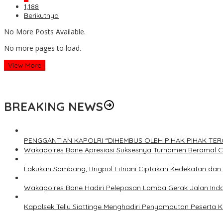
1,188
Berikutnya
No More Posts Available.
No more pages to load.
View More
BREAKING NEWS
PENGGANTIAN KAPOLRI “DIHEMBUS OLEH PIHAK PIHAK T
Wakapolres Bone Apresiasi Suksesnya Turnamen Beramal 
Lakukan Sambang, Brigpol Fitriani Ciptakan Kedekatan da
Wakapolres Bone Hadiri Pelepasan Lomba Gerak Jalan Ind
Kapolsek Tellu Siattinge Menghadiri Penyambutan Peserta