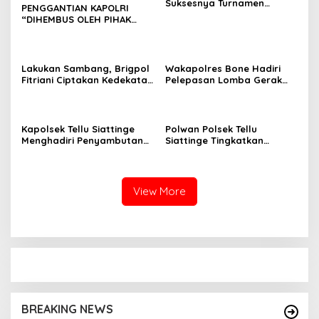
Suksesnya Turnamen
PENGGANTIAN KAPOLRI
Beramal Cup PBVSI Bone
“DIHEMBUS OLEH PIHAK
2026 yang Berlangsung
PIHAK TERGANGGU
Aman dan Kondusif
KENYAMANANNYA”
Lakukan Sambang, Brigpol
Wakapolres Bone Hadiri
Fitriani Ciptakan Kedekatan
Pelepasan Lomba Gerak
dan Bangun Sinergitas
Jalan Indah HUT Ke-81
Bersama Pemerintah
Kemerdekaan RI
Kelurahan Tokaseng
Kapolsek Tellu Siattinge
Polwan Polsek Tellu
Menghadiri Penyambutan
Siattinge Tingkatkan
Peserta KKN Mahasiswa
Pelayanan Administrasi
Universitas Muhammadiyah
Pengaduan Warga Melalui
Bone di Kecamatan Tellu
Pendekatan Humanis
Siattinge
View More
BREAKING NEWS