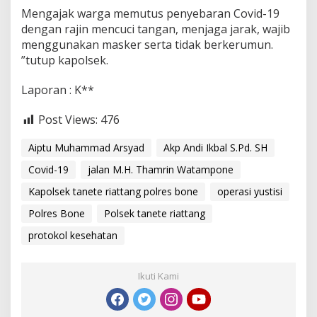
h
Mengajak warga memutus penyebaran Covid-19
i
dengan rajin mencuci tangan, menjaga jarak, wajib
P
menggunakan masker serta tidak berkerumun.
r
o
”tutup kapolsek.
t
o
Laporan : K**
k
o
Post Views:
476
l
K
Aiptu Muhammad Arsyad
Akp Andi Ikbal S.Pd. SH
e
s
Covid-19
jalan M.H. Thamrin Watampone
e
h
Kapolsek tanete riattang polres bone
operasi yustisi
a
t
Polres Bone
Polsek tanete riattang
a
protokol kesehatan
n
Ikuti Kami