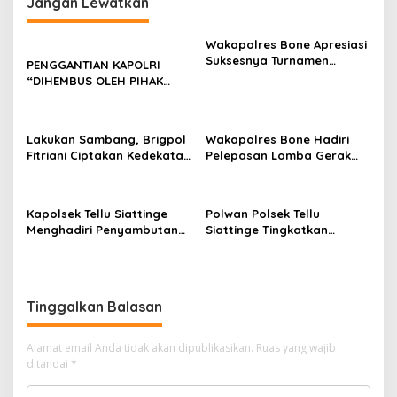
Jangan Lewatkan
Wakapolres Bone Apresiasi
Suksesnya Turnamen
PENGGANTIAN KAPOLRI
Beramal Cup PBVSI Bone
“DIHEMBUS OLEH PIHAK
2026 yang Berlangsung
PIHAK TERGANGGU
Aman dan Kondusif
KENYAMANANNYA”
Lakukan Sambang, Brigpol
Wakapolres Bone Hadiri
Fitriani Ciptakan Kedekatan
Pelepasan Lomba Gerak
dan Bangun Sinergitas
Jalan Indah HUT Ke-81
Bersama Pemerintah
Kemerdekaan RI
Kelurahan Tokaseng
Kapolsek Tellu Siattinge
Polwan Polsek Tellu
Menghadiri Penyambutan
Siattinge Tingkatkan
Peserta KKN Mahasiswa
Pelayanan Administrasi
Universitas Muhammadiyah
Pengaduan Warga Melalui
Bone di Kecamatan Tellu
Pendekatan Humanis
Siattinge
Tinggalkan Balasan
Alamat email Anda tidak akan dipublikasikan.
Ruas yang wajib
ditandai
*