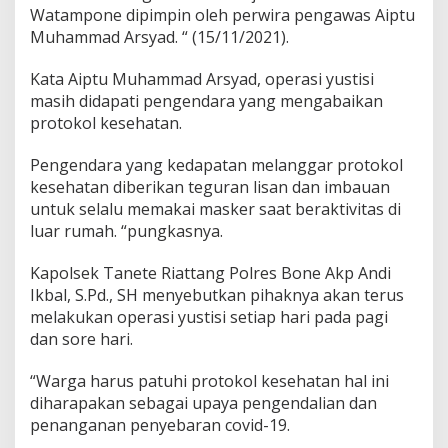
i
Watampone dipimpin oleh perwira pengawas Aiptu
,
Muhammad Arsyad. “ (15/11/2021).
K
a
Kata Aiptu Muhammad Arsyad, operasi yustisi
p
o
masih didapati pengendara yang mengabaikan
l
protokol kesehatan.
s
e
Pengendara yang kedapatan melanggar protokol
k
kesehatan diberikan teguran lisan dan imbauan
:
W
untuk selalu memakai masker saat beraktivitas di
a
luar rumah. “pungkasnya.
r
g
Kapolsek Tanete Riattang Polres Bone Akp Andi
a
Ikbal, S.Pd., SH menyebutkan pihaknya akan terus
H
a
melakukan operasi yustisi setiap hari pada pagi
r
dan sore hari.
u
s
“Warga harus patuhi protokol kesehatan hal ini
P
diharapakan sebagai upaya pengendalian dan
a
t
penanganan penyebaran covid-19.
u