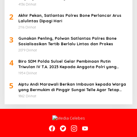
Jagung
4136 Dilihat
2
Akhir Pekan, Satlantas Polres Bone Perlancar Arus
Lalulintas Dipagi Hari
2116 Dilihat
3
Gunakan Penling, Polwan Satlantas Polres Bone
Sosialisasikan Tertib Berlalu Lintas dan Prokes
2079 Dilihat
4
Biro SDM Polda Sulsel Gelar Pembinaan Rutin
Triwulan IV T.A. 2023 Kepada Anggota Polri yang
Bertugas pada Instansi/Unit Kerja
1954 Dilihat
5
Aiptu Andi Marawali Berikan Imbauan kepada Warga
yang Bermukim di Pinggir Sungai Telle Agar Tetap
Waspada
1862 Dilihat