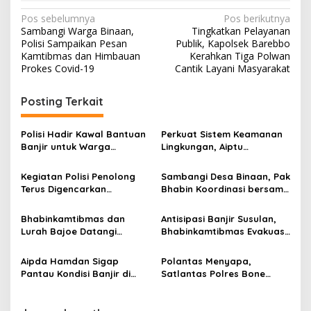
N
Pos sebelumnya
Pos berikutnya
Sambangi Warga Binaan,
Tingkatkan Pelayanan
a
Polisi Sampaikan Pesan
Publik, Kapolsek Barebbo
v
Kamtibmas dan Himbauan
Kerahkan Tiga Polwan
Prokes Covid-19
Cantik Layani Masyarakat
i
g
Posting Terkait
a
s
Polisi Hadir Kawal Bantuan
Perkuat Sistem Keamanan
Banjir untuk Warga
Lingkungan, Aiptu
i
Masumpu, PT SGN Arasoe
Muhammad Aras Patarai
p
Salurkan Logistik
Sambangi Pos Satkamling
Kegiatan Polisi Penolong
Sambangi Desa Binaan, Pak
Kemanusiaan
Terus Digencarkan
Bhabin Koordinasi bersama
o
Satpolairud Polres Bone
Kades dan Tomas Bahas
s
Dalam Melayani
Kamtibmas
Bhabinkamtibmas dan
Antisipasi Banjir Susulan,
Masyarakat
Lurah Bajoe Datangi
Bhabinkamtibmas Evakuasi
Rumah Korban Meninggal
Warga Bantaran Sungai
Dunia Akibat Banjir
Sitoppoe
Aipda Hamdan Sigap
Polantas Menyapa,
Pantau Kondisi Banjir di
Satlantas Polres Bone
Waetuwo, Warga Diminta
Edukasi Supir Truk Dan
Tetap Waspada
Pengusaha Ekspedisi