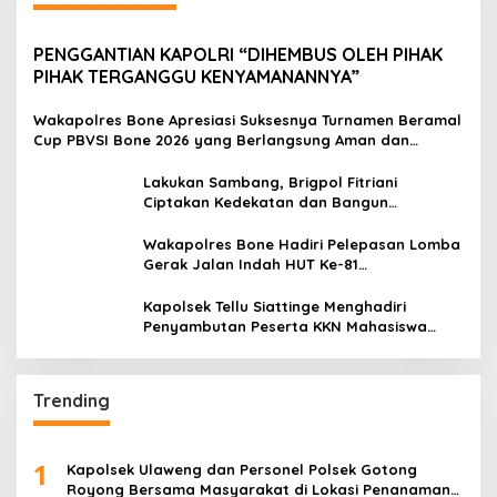
PENGGANTIAN KAPOLRI “DIHEMBUS OLEH PIHAK
PIHAK TERGANGGU KENYAMANANNYA”
Wakapolres Bone Apresiasi Suksesnya Turnamen Beramal
Cup PBVSI Bone 2026 yang Berlangsung Aman dan
Kondusif
Lakukan Sambang, Brigpol Fitriani
Ciptakan Kedekatan dan Bangun
Sinergitas Bersama Pemerintah Kelurahan
Tokaseng
Wakapolres Bone Hadiri Pelepasan Lomba
Gerak Jalan Indah HUT Ke-81
Kemerdekaan RI
Kapolsek Tellu Siattinge Menghadiri
Penyambutan Peserta KKN Mahasiswa
Universitas Muhammadiyah Bone di
Kecamatan Tellu Siattinge
Trending
1
Kapolsek Ulaweng dan Personel Polsek Gotong
Royong Bersama Masyarakat di Lokasi Penanaman