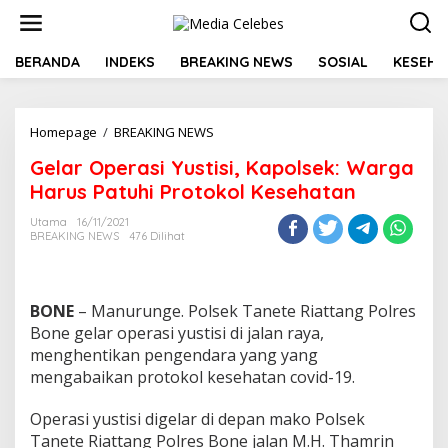
L
e
w
a
BERANDA
INDEKS
BREAKING NEWS
SOSIAL
KESEHA
t
i
k
Homepage
/
BREAKING NEWS
G
e
e
k
Gelar Operasi Yustisi, Kapolsek: Warga
l
o
a
n
Harus Patuhi Protokol Kesehatan
r
t
O
e
Utama
16/11/2021
BREAKING NEWS
476 Dilihat
p
n
e
r
a
BONE
– Manurunge. Polsek Tanete Riattang Polres
s
i
Bone gelar operasi yustisi di jalan raya,
Y
menghentikan pengendara yang yang
u
mengabaikan protokol kesehatan covid-19.
s
t
Operasi yustisi digelar di depan mako Polsek
i
s
Tanete Riattang Polres Bone jalan M.H. Thamrin