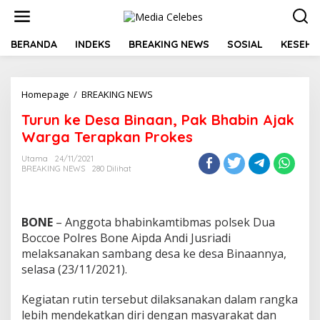
L
e
w
a
BERANDA
INDEKS
BREAKING NEWS
SOSIAL
KESEHA
t
i
k
Homepage
/
BREAKING NEWS
T
e
u
k
Turun ke Desa Binaan, Pak Bhabin Ajak
r
o
u
n
Warga Terapkan Prokes
n
t
k
e
Utama
24/11/2021
BREAKING NEWS
280 Dilihat
e
n
D
e
s
BONE
– Anggota bhabinkamtibmas polsek Dua
a
B
Boccoe Polres Bone Aipda Andi Jusriadi
i
melaksanakan sambang desa ke desa Binaannya,
n
selasa (23/11/2021).
a
a
Kegiatan rutin tersebut dilaksanakan dalam rangka
n
,
lebih mendekatkan diri dengan masyarakat dan