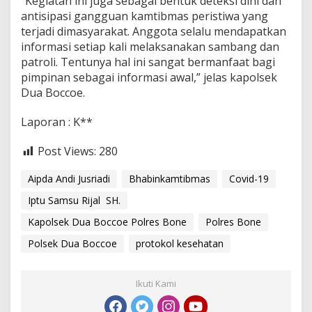
“Kegiatan ini juga sebagai bentuk deteksi dini dan
n
antisipasi gangguan kamtibmas peristiwa yang
P
terjadi dimasyarakat. Anggota selalu mendapatkan
r
o
informasi setiap kali melaksanakan sambang dan
k
patroli. Tentunya hal ini sangat bermanfaat bagi
e
pimpinan sebagai informasi awal,” jelas kapolsek
s
Dua Boccoe.
Laporan : K**
Post Views:
280
Aipda Andi Jusriadi
Bhabinkamtibmas
Covid-19
Iptu Samsu Rijal SH.
Kapolsek Dua Boccoe Polres Bone
Polres Bone
Polsek Dua Boccoe
protokol kesehatan
Ikuti Kami