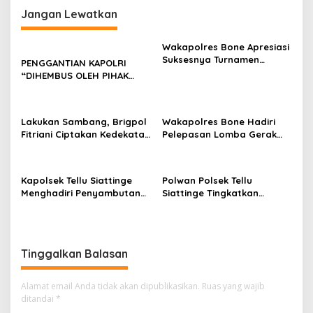
Jangan Lewatkan
Wakapolres Bone Apresiasi
Suksesnya Turnamen
PENGGANTIAN KAPOLRI
Beramal Cup PBVSI Bone
“DIHEMBUS OLEH PIHAK
2026 yang Berlangsung
PIHAK TERGANGGU
Aman dan Kondusif
KENYAMANANNYA”
Lakukan Sambang, Brigpol
Wakapolres Bone Hadiri
Fitriani Ciptakan Kedekatan
Pelepasan Lomba Gerak
dan Bangun Sinergitas
Jalan Indah HUT Ke-81
Bersama Pemerintah
Kemerdekaan RI
Kelurahan Tokaseng
Kapolsek Tellu Siattinge
Polwan Polsek Tellu
Menghadiri Penyambutan
Siattinge Tingkatkan
Peserta KKN Mahasiswa
Pelayanan Administrasi
Universitas Muhammadiyah
Pengaduan Warga Melalui
Bone di Kecamatan Tellu
Pendekatan Humanis
Siattinge
Tinggalkan Balasan
Alamat email Anda tidak akan dipublikasikan.
Ruas yang wajib
ditandai
*