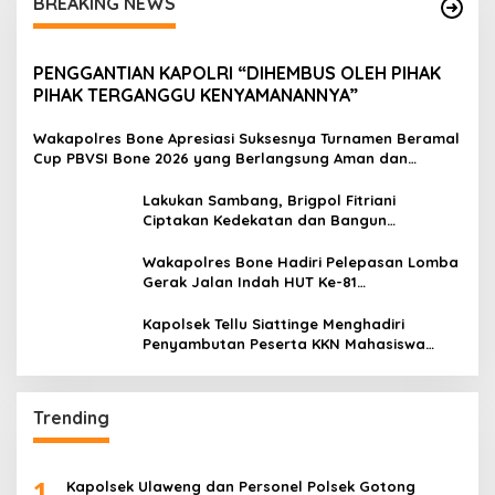
BREAKING NEWS
PENGGANTIAN KAPOLRI “DIHEMBUS OLEH PIHAK
PIHAK TERGANGGU KENYAMANANNYA”
Wakapolres Bone Apresiasi Suksesnya Turnamen Beramal
Cup PBVSI Bone 2026 yang Berlangsung Aman dan
Kondusif
Lakukan Sambang, Brigpol Fitriani
Ciptakan Kedekatan dan Bangun
Sinergitas Bersama Pemerintah Kelurahan
Tokaseng
Wakapolres Bone Hadiri Pelepasan Lomba
Gerak Jalan Indah HUT Ke-81
Kemerdekaan RI
Kapolsek Tellu Siattinge Menghadiri
Penyambutan Peserta KKN Mahasiswa
Universitas Muhammadiyah Bone di
Kecamatan Tellu Siattinge
Trending
1
Kapolsek Ulaweng dan Personel Polsek Gotong