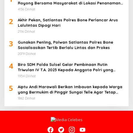
Royong Bersama Masyarakat di Lokasi Penanaman
Jagung
4136 Dilihat
2
Akhir Pekan, Satlantas Polres Bone Perlancar Arus
Lalulintas Dipagi Hari
2116 Dilihat
3
Gunakan Penling, Polwan Satlantas Polres Bone
Sosialisasikan Tertib Berlalu Lintas dan Prokes
2079 Dilihat
4
Biro SDM Polda Sulsel Gelar Pembinaan Rutin
Triwulan IV T.A. 2023 Kepada Anggota Polri yang
Bertugas pada Instansi/Unit Kerja
1954 Dilihat
5
Aiptu Andi Marawali Berikan Imbauan kepada Warga
yang Bermukim di Pinggir Sungai Telle Agar Tetap
Waspada
1862 Dilihat