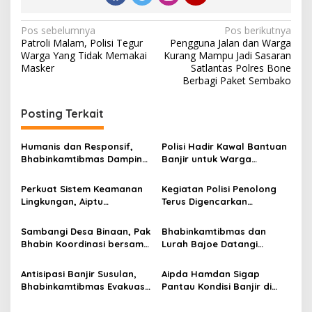
N
Pos sebelumnya
Pos berikutnya
Patroli Malam, Polisi Tegur
Pengguna Jalan dan Warga
a
Warga Yang Tidak Memakai
Kurang Mampu Jadi Sasaran
v
Masker
Satlantas Polres Bone
Berbagi Paket Sembako
i
g
Posting Terkait
a
s
Humanis dan Responsif,
Polisi Hadir Kawal Bantuan
Bhabinkamtibmas Dampingi
Banjir untuk Warga
i
Penyaluran Bantuan
Masumpu, PT SGN Arasoe
p
Bencana di Masumpu
Salurkan Logistik
Perkuat Sistem Keamanan
Kegiatan Polisi Penolong
Kemanusiaan
Lingkungan, Aiptu
Terus Digencarkan
o
Muhammad Aras Patarai
Satpolairud Polres Bone
s
Sambangi Pos Satkamling
Dalam Melayani
Sambangi Desa Binaan, Pak
Bhabinkamtibmas dan
Masyarakat
Bhabin Koordinasi bersama
Lurah Bajoe Datangi
Kades dan Tomas Bahas
Rumah Korban Meninggal
Kamtibmas
Dunia Akibat Banjir
Antisipasi Banjir Susulan,
Aipda Hamdan Sigap
Bhabinkamtibmas Evakuasi
Pantau Kondisi Banjir di
Warga Bantaran Sungai
Waetuwo, Warga Diminta
Sitoppoe
Tetap Waspada