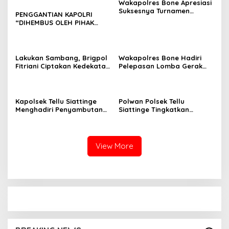
Wakapolres Bone Apresiasi
Suksesnya Turnamen
PENGGANTIAN KAPOLRI
Beramal Cup PBVSI Bone
“DIHEMBUS OLEH PIHAK
2026 yang Berlangsung
PIHAK TERGANGGU
Aman dan Kondusif
KENYAMANANNYA”
Lakukan Sambang, Brigpol
Wakapolres Bone Hadiri
Fitriani Ciptakan Kedekatan
Pelepasan Lomba Gerak
dan Bangun Sinergitas
Jalan Indah HUT Ke-81
Bersama Pemerintah
Kemerdekaan RI
Kelurahan Tokaseng
Kapolsek Tellu Siattinge
Polwan Polsek Tellu
Menghadiri Penyambutan
Siattinge Tingkatkan
Peserta KKN Mahasiswa
Pelayanan Administrasi
Universitas Muhammadiyah
Pengaduan Warga Melalui
Bone di Kecamatan Tellu
Pendekatan Humanis
Siattinge
View More