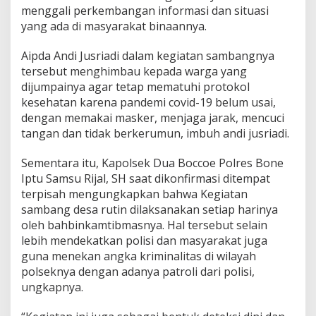
P
menggali perkembangan informasi dan situasi
a
yang ada di masyarakat binaannya.
k
B
Aipda Andi Jusriadi dalam kegiatan sambangnya
h
a
tersebut menghimbau kepada warga yang
b
dijumpainya agar tetap mematuhi protokol
i
kesehatan karena pandemi covid-19 belum usai,
n
dengan memakai masker, menjaga jarak, mencuci
A
tangan dan tidak berkerumun, imbuh andi jusriadi.
j
a
k
Sementara itu, Kapolsek Dua Boccoe Polres Bone
W
Iptu Samsu Rijal, SH saat dikonfirmasi ditempat
a
terpisah mengungkapkan bahwa Kegiatan
r
sambang desa rutin dilaksanakan setiap harinya
g
a
oleh bahbinkamtibmasnya. Hal tersebut selain
T
lebih mendekatkan polisi dan masyarakat juga
e
guna menekan angka kriminalitas di wilayah
r
polseknya dengan adanya patroli dari polisi,
a
p
ungkapnya.
k
a