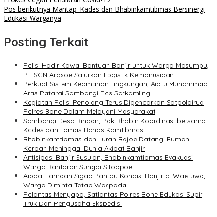
Pos berikutnya
Mantap. Kades dan Bhabinkamtibmas Bersinergi
Edukasi Warganya
Posting Terkait
Polisi Hadir Kawal Bantuan Banjir untuk Warga Masumpu,
PT SGN Arasoe Salurkan Logistik Kemanusiaan
Perkuat Sistem Keamanan Lingkungan, Aiptu Muhammad
Aras Patarai Sambangi Pos Satkamling
Kegiatan Polisi Penolong Terus Digencarkan Satpolairud
Polres Bone Dalam Melayani Masyarakat
Sambangi Desa Binaan, Pak Bhabin Koordinasi bersama
Kades dan Tomas Bahas Kamtibmas
Bhabinkamtibmas dan Lurah Bajoe Datangi Rumah
Korban Meninggal Dunia Akibat Banjir
Antisipasi Banjir Susulan, Bhabinkamtibmas Evakuasi
Warga Bantaran Sungai Sitoppoe
Aipda Hamdan Sigap Pantau Kondisi Banjir di Waetuwo,
Warga Diminta Tetap Waspada
Polantas Menyapa, Satlantas Polres Bone Edukasi Supir
Truk Dan Pengusaha Ekspedisi