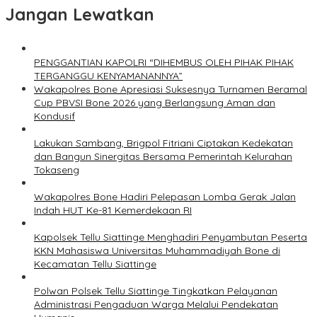
Jangan Lewatkan
PENGGANTIAN KAPOLRI “DIHEMBUS OLEH PIHAK PIHAK
TERGANGGU KENYAMANANNYA”
Wakapolres Bone Apresiasi Suksesnya Turnamen Beramal
Cup PBVSI Bone 2026 yang Berlangsung Aman dan
Kondusif
Lakukan Sambang, Brigpol Fitriani Ciptakan Kedekatan
dan Bangun Sinergitas Bersama Pemerintah Kelurahan
Tokaseng
Wakapolres Bone Hadiri Pelepasan Lomba Gerak Jalan
Indah HUT Ke-81 Kemerdekaan RI
Kapolsek Tellu Siattinge Menghadiri Penyambutan Peserta
KKN Mahasiswa Universitas Muhammadiyah Bone di
Kecamatan Tellu Siattinge
Polwan Polsek Tellu Siattinge Tingkatkan Pelayanan
Administrasi Pengaduan Warga Melalui Pendekatan