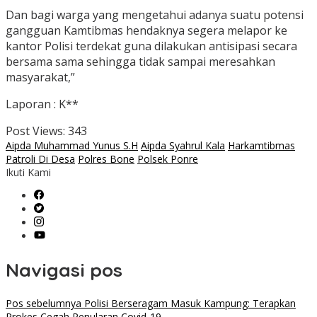
Dan bagi warga yang mengetahui adanya suatu potensi
gangguan Kamtibmas hendaknya segera melapor ke
kantor Polisi terdekat guna dilakukan antisipasi secara
bersama sama sehingga tidak sampai meresahkan
masyarakat,”
Laporan : K**
Post Views:
343
Aipda Muhammad Yunus S.H
Aipda Syahrul Kala
Harkamtibmas
Patroli Di Desa
Polres Bone
Polsek Ponre
Ikuti Kami
Navigasi pos
Pos sebelumnya
Polisi Berseragam Masuk Kampung: Terapkan
Prokes Cegah Penularan Covid-19