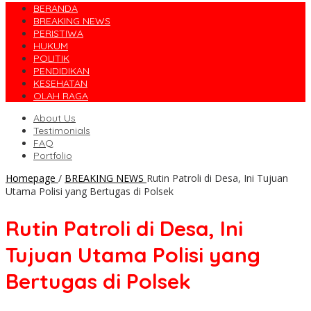
BERANDA
BREAKING NEWS
PERISTIWA
HUKUM
POLITIK
PENDIDIKAN
KESEHATAN
OLAH RAGA
About Us
Testimonials
FAQ
Portfolio
Homepage
/
BREAKING NEWS
Rutin Patroli di Desa, Ini Tujuan
Utama Polisi yang Bertugas di Polsek
Rutin Patroli di Desa, Ini
Tujuan Utama Polisi yang
Bertugas di Polsek