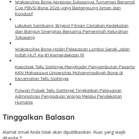
Wakapolres Bone Apresiasi Suksesnya Turnamen Beramal
Cup PBVSI Bone 2026 yang Berlangsung Aman dan
Kondusif
Lakukan Sambang, Brigpol Fitriani Ciptakan Kedekatan
dan Bangun Sinergitas Bersama Pemerintah Kelurahan
Tokaseng
Wakapolres Bone Hadiri Pelepasan Lomba Gerak Jalan
Indah HUT Ke-81 Kemerdekaan RI
Kapolsek Tellu Siattinge Menghadiri Penyambutan Peserta
KKN Mahasiswa Universitas Muhammadiyah Bone di
Kecamatan Tellu Siattinge
Polwan Polsek Tellu Siattinge Tingkatkan Pelayanan
Administrasi Pengaduan Warga Melalui Pendekatan
Humanis
Tinggalkan Balasan
Alamat email Anda tidak akan dipublikasikan.
Ruas yang wajib
ditandai
*