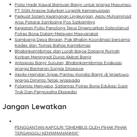
Polisi Hadir Kawal Bantuan Banjir untuk Warga Masumpu,
PT SGN Arasoe Salurkan Logistik Kemanusiaan
Perkuat Sistem Keamanan Lingkungan, Aiptu Muhammad
Aras Patarai Sambangi Pos Satkamling
Kegiatan Polisi Penolong Terus Digencarkan Satpolairud
Polres Bone Dalam Melayani Masyarakat
Sambangi Desa Binaan, Pak Bhabin Koordinasi bersama
Kades dan Tomas Bahas Kamtibmas
Bhabinkamtibmas dan Lurah Bajoe Datangi Rumah
Korban Meninggal Dunia Akibat Banjir
Antisipasi Banjir Susulan, Bhabinkamtibmas Evakuasi
Warga Bantaran Sungai Sitoppoe
Aipda Hamdan Sigap Pantau Kondisi Banjir di Waetuwo,
Warga Diminta Tetap Waspada
Polantas Menyapa, Satlantas Polres Bone Edukasi Supir
Truk Dan Pengusaha Ekspedisi
Jangan Lewatkan
PENGGANTIAN KAPOLRI “DIHEMBUS OLEH PIHAK PIHAK
TERGANGGU KENYAMANANNYA”