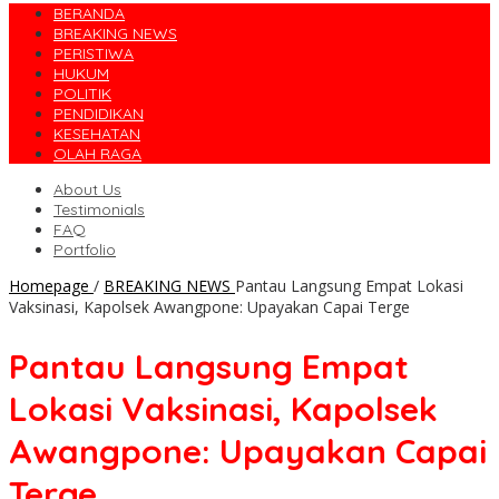
BERANDA
BREAKING NEWS
PERISTIWA
HUKUM
POLITIK
PENDIDIKAN
KESEHATAN
OLAH RAGA
About Us
Testimonials
FAQ
Portfolio
Homepage
/
BREAKING NEWS
Pantau Langsung Empat Lokasi
Vaksinasi, Kapolsek Awangpone: Upayakan Capai Terge
Pantau Langsung Empat
Lokasi Vaksinasi, Kapolsek
Awangpone: Upayakan Capai
Terge