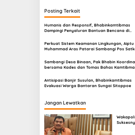
r
v
a
i
Posting Terkait
s
i
g
K
Humanis dan Responsif, Bhabinkamtibmas
a
h
Dampingi Penyaluran Bantuan Bencana di
u
s
Masumpu
s
u
Perkuat Sistem Keamanan Lingkungan, Aiptu
i
s
Muhammad Aras Patarai Sambangi Pos Satk
p
n
y
o
Sambangi Desa Binaan, Pak Bhabin Koordina
a
bersama Kades dan Tomas Bahas Kamtibma
s
A
n
Antisipasi Banjir Susulan, Bhabinkamtibmas
a
Evakuasi Warga Bantaran Sungai Sitoppoe
k
-
A
Jangan Lewatkan
n
a
k
Wakapolr
Suksesn
Cup PBVS
Berlangs