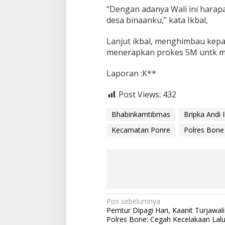
“Dengan adanya Wali ini harap
o
l
desa binaanku,” kata Ikbal,
i
s
Lanjut ikbal, menghimbau kepa
i
menerapkan prokes 5M untk me
y
a
n
Laporan :K**
g
P
Post Views:
432
e
d
Bhabinkamtibmas
Bripka Andi 
u
l
Kecamatan Ponre
Polres Bone
i
D
u
n
i
a
L
i
N
Pos sebelumnya
t
Pemtur Dipagi Hari, Kaanit Turjawali
a
e
Polres Bone: Cegah Kecelakaan Lalu