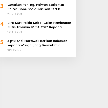
3
Gunakan Penling, Polwan Satlantas
Polres Bone Sosialisasikan Tertib
Berlalu Lintas dan Prokes
2079 Dilihat
4
Biro SDM Polda Sulsel Gelar Pembinaan
Rutin Triwulan IV T.A. 2023 Kepada
Anggota Polri yang Bertugas pada
1954 Dilihat
Instansi/Unit Kerja
5
Aiptu Andi Marawali Berikan Imbauan
kepada Warga yang Bermukim di
Pinggir Sungai Telle Agar Tetap
1862 Dilihat
Waspada