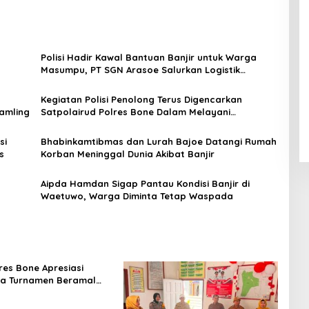
Polisi Hadir Kawal Bantuan Banjir untuk Warga
Masumpu, PT SGN Arasoe Salurkan Logistik
Kemanusiaan
Kegiatan Polisi Penolong Terus Digencarkan
amling
Satpolairud Polres Bone Dalam Melayani
Masyarakat
si
Bhabinkamtibmas dan Lurah Bajoe Datangi Rumah
s
Korban Meninggal Dunia Akibat Banjir
Aipda Hamdan Sigap Pantau Kondisi Banjir di
Waetuwo, Warga Diminta Tetap Waspada
es Bone Apresiasi
ya Turnamen Beramal
I Bone 2026 yang
ung Aman dan Kondusif