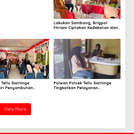
Lakukan Sambang, Brigpol
Fitriani Ciptakan Kedekatan dan
Bangun Sinergitas Bersama
Pemerintah Kelurahan Tokaseng
Tellu Siattinge
Polwan Polsek Tellu Siattinge
iri Penyambutan
Tingkatkan Pelayanan
KKN Mahasiswa
Administrasi Pengaduan Warga
tas Muhammadiyah Bone
Melalui Pendekatan Humanis
atan Tellu Siattinge
View More