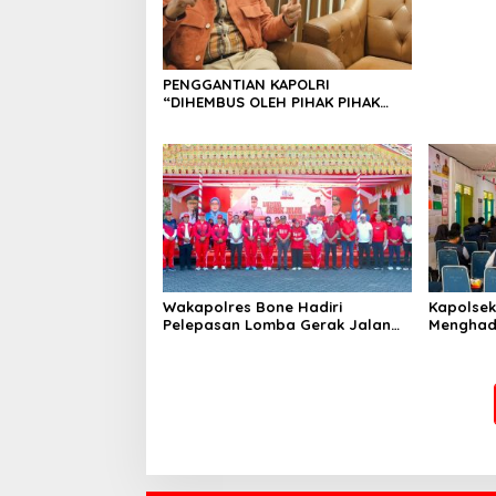
PENGGANTIAN KAPOLRI
“DIHEMBUS OLEH PIHAK PIHAK
TERGANGGU KENYAMANANNYA”
Wakapolres Bone Hadiri
Kapolsek 
Pelepasan Lomba Gerak Jalan
Menghad
Indah HUT Ke-81 Kemerdekaan RI
Peserta 
Universi
di Kecam