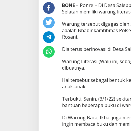
a
BONE
– Ponre – Di Desa Saleb
s
Selatan memiliki warung literasi
B
r
Warung tersebut digagas oleh s
i
adalah Bhabinkamtibmas Polsek 
p
k
Rosani.
a
A
Dia terus berinovasi di Desa S
n
d
Warung Literasi (Wali) ini, seb
i
dibuatnya.
I
k
b
Hal tersebut sebagai bentuk k
a
anak-anak.
l
R
Terbukti, Senin, (3/1/22) seki
o
s
bantuan beberapa buku di war
a
n
Di Warung Baca, Ikbal juga m
i
ingin membaca buku dan memin
,
P