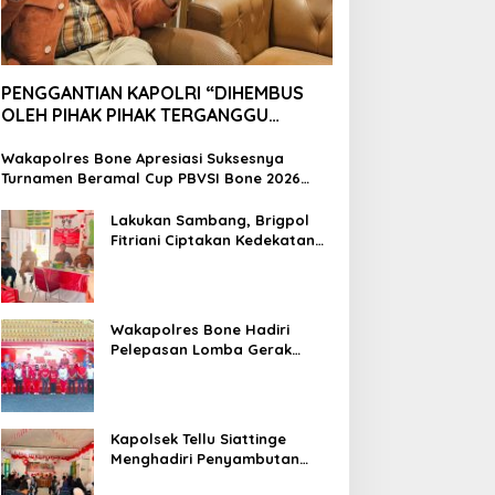
PENGGANTIAN KAPOLRI “DIHEMBUS
OLEH PIHAK PIHAK TERGANGGU
KENYAMANANNYA”
Wakapolres Bone Apresiasi Suksesnya
Turnamen Beramal Cup PBVSI Bone 2026
yang Berlangsung Aman dan Kondusif
Lakukan Sambang, Brigpol
Fitriani Ciptakan Kedekatan
dan Bangun Sinergitas
Bersama Pemerintah
Kelurahan Tokaseng
Wakapolres Bone Hadiri
Pelepasan Lomba Gerak
Jalan Indah HUT Ke-81
Kemerdekaan RI
Kapolsek Tellu Siattinge
Menghadiri Penyambutan
Peserta KKN Mahasiswa