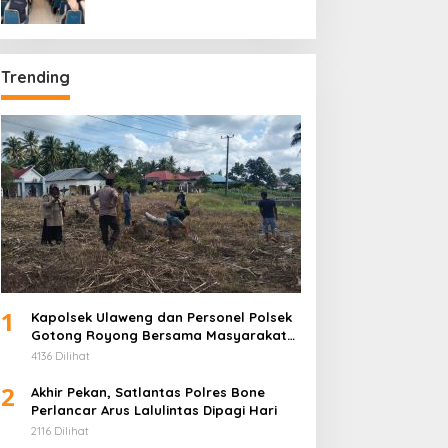
Universitas Muhammadiyah
Bone di Kecamatan Tellu
Siattinge
Trending
1
Kapolsek Ulaweng dan Personel Polsek
Gotong Royong Bersama Masyarakat
di Lokasi Penanaman Jagung
4136 Dilihat
2
Akhir Pekan, Satlantas Polres Bone
Perlancar Arus Lalulintas Dipagi Hari
2116 Dilihat