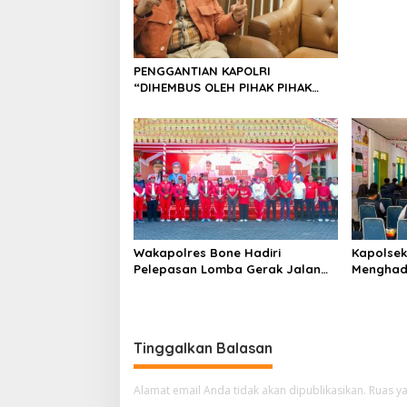
PENGGANTIAN KAPOLRI
“DIHEMBUS OLEH PIHAK PIHAK
TERGANGGU KENYAMANANNYA”
Wakapolres Bone Hadiri
Kapolsek 
Pelepasan Lomba Gerak Jalan
Menghad
Indah HUT Ke-81 Kemerdekaan RI
Peserta 
Universi
di Kecam
Tinggalkan Balasan
Alamat email Anda tidak akan dipublikasikan.
Ruas ya