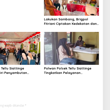
Lakukan Sambang, Brigpol
Fitriani Ciptakan Kedekatan dan
Bangun Sinergitas Bersama
Pemerintah Kelurahan Tokaseng
Tellu Siattinge
Polwan Polsek Tellu Siattinge
iri Penyambutan
Tingkatkan Pelayanan
KKN Mahasiswa
Administrasi Pengaduan Warga
tas Muhammadiyah Bone
Melalui Pendekatan Humanis
atan Tellu Siattinge
ng wajib ditandai
*