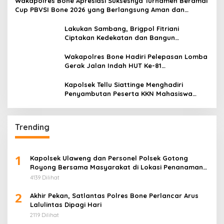
Wakapolres Bone Apresiasi Suksesnya Turnamen Beramal
Cup PBVSI Bone 2026 yang Berlangsung Aman dan
Kondusif
Lakukan Sambang, Brigpol Fitriani
Ciptakan Kedekatan dan Bangun
Sinergitas Bersama Pemerintah Kelurahan
Tokaseng
Wakapolres Bone Hadiri Pelepasan Lomba
Gerak Jalan Indah HUT Ke-81
Kemerdekaan RI
Kapolsek Tellu Siattinge Menghadiri
Penyambutan Peserta KKN Mahasiswa
Universitas Muhammadiyah Bone di
Kecamatan Tellu Siattinge
Trending
1
Kapolsek Ulaweng dan Personel Polsek Gotong
Royong Bersama Masyarakat di Lokasi Penanaman
Jagung
4139 Dilihat
2
Akhir Pekan, Satlantas Polres Bone Perlancar Arus
Lalulintas Dipagi Hari
2119 Dilihat