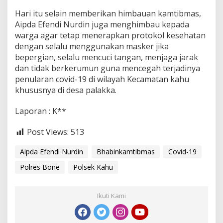
h
Hari itu selain memberikan himbauan kamtibmas,
u
P
Aipda Efendi Nurdin juga menghimbau kepada
o
warga agar tetap menerapkan protokol kesehatan
l
dengan selalu menggunakan masker jika
r
bepergian, selalu mencuci tangan, menjaga jarak
e
dan tidak berkerumun guna mencegah terjadinya
s
B
penularan covid-19 di wilayah Kecamatan kahu
o
khususnya di desa palakka.
n
e
Laporan : K**
H
i
m
Post Views:
513
b
a
Aipda Efendi Nurdin
Bhabinkamtibmas
Covid-19
u
J
Polres Bone
Polsek Kahu
a
g
a
Ikuti Kami
K
a
m