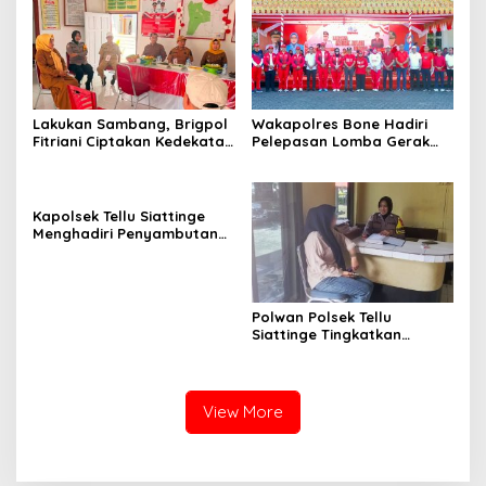
Lakukan Sambang, Brigpol
Wakapolres Bone Hadiri
Fitriani Ciptakan Kedekatan
Pelepasan Lomba Gerak
dan Bangun Sinergitas
Jalan Indah HUT Ke-81
Bersama Pemerintah
Kemerdekaan RI
Kelurahan Tokaseng
Kapolsek Tellu Siattinge
Menghadiri Penyambutan
Peserta KKN Mahasiswa
Universitas Muhammadiyah
Bone di Kecamatan Tellu
Siattinge
Polwan Polsek Tellu
Siattinge Tingkatkan
Pelayanan Administrasi
Pengaduan Warga Melalui
Pendekatan Humanis
View More