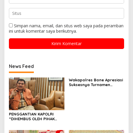
Simpan nama, email, dan situs web saya pada peramban
ini untuk komentar saya berikutnya.
News Feed
Wakapolres Bone Apresiasi
Suksesnya Turnamen
Beramal Cup PBVSI Bone
2026 yang Berlangsung
Aman dan Kondusif
PENGGANTIAN KAPOLRI
“DIHEMBUS OLEH PIHAK
PIHAK TERGANGGU
KENYAMANANNYA”