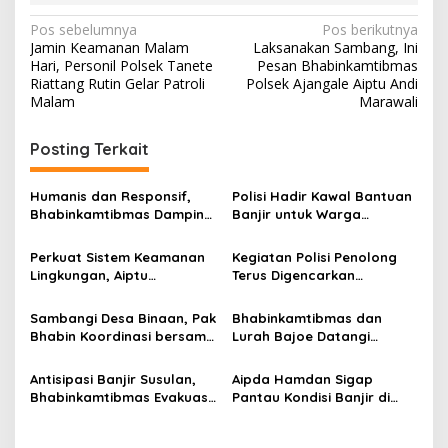
t
N
Pos sebelumnya
Pos berikutnya
i
Jamin Keamanan Malam
Laksanakan Sambang, Ini
b
a
Hari, Personil Polsek Tanete
Pesan Bhabinkamtibmas
m
v
Riattang Rutin Gelar Patroli
Polsek Ajangale Aiptu Andi
a
Malam
Marawali
s
i
d
a
g
Posting Terkait
n
a
T
e
s
Humanis dan Responsif,
Polisi Hadir Kawal Bantuan
r
Bhabinkamtibmas Dampingi
Banjir untuk Warga
i
a
Penyaluran Bantuan
Masumpu, PT SGN Arasoe
p
p
Bencana di Masumpu
Salurkan Logistik
Perkuat Sistem Keamanan
Kegiatan Polisi Penolong
k
Kemanusiaan
Lingkungan, Aiptu
Terus Digencarkan
o
a
Muhammad Aras Patarai
Satpolairud Polres Bone
n
s
Sambangi Pos Satkamling
Dalam Melayani
P
Sambangi Desa Binaan, Pak
Bhabinkamtibmas dan
Masyarakat
r
Bhabin Koordinasi bersama
Lurah Bajoe Datangi
o
Kades dan Tomas Bahas
Rumah Korban Meninggal
k
Kamtibmas
Dunia Akibat Banjir
Antisipasi Banjir Susulan,
Aipda Hamdan Sigap
e
Bhabinkamtibmas Evakuasi
Pantau Kondisi Banjir di
s
Warga Bantaran Sungai
Waetuwo, Warga Diminta
Sitoppoe
Tetap Waspada