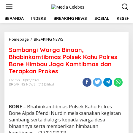
L
e
w
a
BERANDA
INDEKS
BREAKING NEWS
SOSIAL
KESEHA
t
i
k
Homepage
/
BREAKING NEWS
S
e
a
k
Sambangi Warga Binaan,
m
o
b
n
Bhabinkamtibmas Polsek Kahu Polres
a
t
Bone Himbau Jaga Kamtibmas dan
n
e
Terapkan Prokes
g
n
i
Utama
18/01/2022
W
BREAKING NEWS
513 Dilihat
a
r
g
a
BONE
– Bhabinkamtibmas Polsek Kahu Polres
B
Bone Aipda Efendi Nurdin melaksanakan kegiatan
i
sambang serta dialogis kepada warga desa
n
a
binaannya serta memberikan himbauan
a
kamtibmas, (17/01/2022).