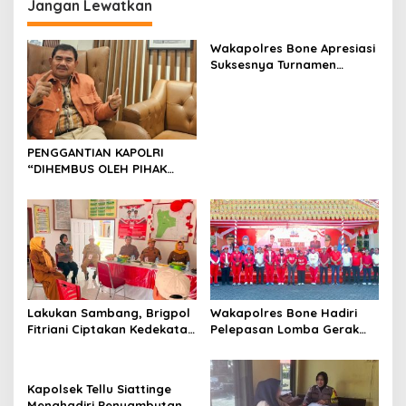
Jangan Lewatkan
Wakapolres Bone Apresiasi
Suksesnya Turnamen
Beramal Cup PBVSI Bone
2026 yang Berlangsung
Aman dan Kondusif
PENGGANTIAN KAPOLRI
“DIHEMBUS OLEH PIHAK
PIHAK TERGANGGU
KENYAMANANNYA”
Lakukan Sambang, Brigpol
Wakapolres Bone Hadiri
Fitriani Ciptakan Kedekatan
Pelepasan Lomba Gerak
dan Bangun Sinergitas
Jalan Indah HUT Ke-81
Bersama Pemerintah
Kemerdekaan RI
Kelurahan Tokaseng
Kapolsek Tellu Siattinge
Menghadiri Penyambutan