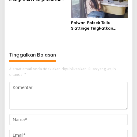
Peserta KKN Mahasiswa
Universitas Muhammadiyah
Bone di Kecamatan Tellu
Siattinge
Polwan Polsek Tellu
Siattinge Tingkatkan
Pelayanan Administrasi
Pengaduan Warga Melalui
Pendekatan Humanis
Tinggalkan Balasan
Alamat email Anda tidak akan dipublikasikan.
Ruas yang wajib
ditandai
*