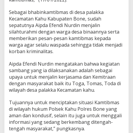
n
,
Sebagai bhabinkamtibmas di desa palakka
B
Kecamatan Kahu Kabupaten Bone, sudah
h
a
sepatutnya Aipda Efendi Nurdin menjalin
b
silahturahmi dengan warga desa binaannya serta
i
memberikan pesan-pesan kamtibmas kepada
n
warga agar selalu waspada sehingga tidak menjadi
k
a
korban kriminalitas.
m
t
Aipda Efendi Nurdin mengatakan bahwa kegiatan
i
sambang yang ia dilaksanakan adalah sebagai
b
upaya untuk menjalin kerjasama dan Kemitraan
m
a
dengan masyarakat baik itu Toga, Tomas, Toda di
s
wilayah desa palakka Kecamatan kahu.
P
o
Tujuannya untuk menciptakan situasi Kamtibmas
l
di wilayah hukum Polsek Kahu Polres Bone yang
s
e
aman dan kondusif, selain itu juga untuk menggali
k
informasi yang sedang berkembang ditengah-
K
tengah masyarakat,” pungkasnya.
a