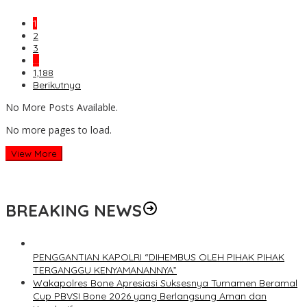
1
2
3
…
1,188
Berikutnya
No More Posts Available.
No more pages to load.
View More
BREAKING NEWS
PENGGANTIAN KAPOLRI “DIHEMBUS OLEH PIHAK PIHAK
TERGANGGU KENYAMANANNYA”
Wakapolres Bone Apresiasi Suksesnya Turnamen Beramal
Cup PBVSI Bone 2026 yang Berlangsung Aman dan