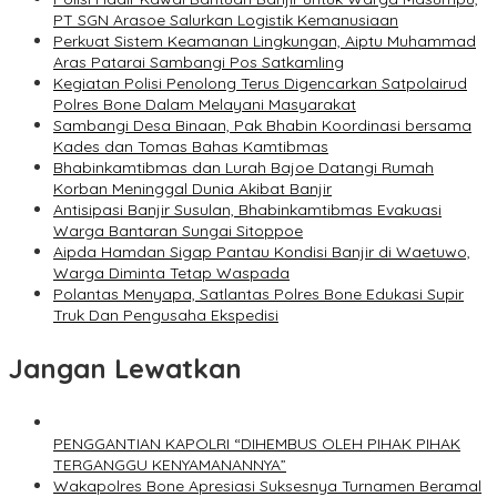
PT SGN Arasoe Salurkan Logistik Kemanusiaan
Perkuat Sistem Keamanan Lingkungan, Aiptu Muhammad
Aras Patarai Sambangi Pos Satkamling
Kegiatan Polisi Penolong Terus Digencarkan Satpolairud
Polres Bone Dalam Melayani Masyarakat
Sambangi Desa Binaan, Pak Bhabin Koordinasi bersama
Kades dan Tomas Bahas Kamtibmas
Bhabinkamtibmas dan Lurah Bajoe Datangi Rumah
Korban Meninggal Dunia Akibat Banjir
Antisipasi Banjir Susulan, Bhabinkamtibmas Evakuasi
Warga Bantaran Sungai Sitoppoe
Aipda Hamdan Sigap Pantau Kondisi Banjir di Waetuwo,
Warga Diminta Tetap Waspada
Polantas Menyapa, Satlantas Polres Bone Edukasi Supir
Truk Dan Pengusaha Ekspedisi
Jangan Lewatkan
PENGGANTIAN KAPOLRI “DIHEMBUS OLEH PIHAK PIHAK
TERGANGGU KENYAMANANNYA”
Wakapolres Bone Apresiasi Suksesnya Turnamen Beramal