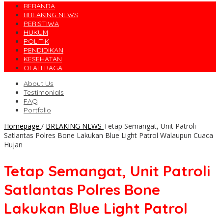
BERANDA
BREAKING NEWS
PERISTIWA
HUKUM
POLITIK
PENDIDIKAN
KESEHATAN
OLAH RAGA
About Us
Testimonials
FAQ
Portfolio
Homepage
/
BREAKING NEWS
Tetap Semangat, Unit Patroli
Satlantas Polres Bone Lakukan Blue Light Patrol Walaupun Cuaca
Hujan
Tetap Semangat, Unit Patroli
Satlantas Polres Bone
Lakukan Blue Light Patrol