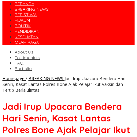
BERANDA
BREAKING NEWS
PERISTIWA
HUKUM
POLITIK
PENDIDIKAN
KESEHATAN
OLAH RAGA
About Us
Testimonials
FAQ
Portfolio
Homepage
/
BREAKING NEWS
Jadi Irup Upacara Bendera Hari
Senin, Kasat Lantas Polres Bone Ajak Pelajar Ikut Vaksin dan
Tertib Berlalulintas
Jadi Irup Upacara Bendera
Hari Senin, Kasat Lantas
Polres Bone Ajak Pelajar Ikut