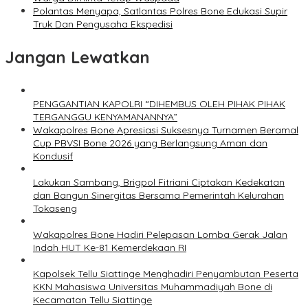
Polantas Menyapa, Satlantas Polres Bone Edukasi Supir
Truk Dan Pengusaha Ekspedisi
Jangan Lewatkan
PENGGANTIAN KAPOLRI “DIHEMBUS OLEH PIHAK PIHAK
TERGANGGU KENYAMANANNYA”
Wakapolres Bone Apresiasi Suksesnya Turnamen Beramal
Cup PBVSI Bone 2026 yang Berlangsung Aman dan
Kondusif
Lakukan Sambang, Brigpol Fitriani Ciptakan Kedekatan
dan Bangun Sinergitas Bersama Pemerintah Kelurahan
Tokaseng
Wakapolres Bone Hadiri Pelepasan Lomba Gerak Jalan
Indah HUT Ke-81 Kemerdekaan RI
Kapolsek Tellu Siattinge Menghadiri Penyambutan Peserta
KKN Mahasiswa Universitas Muhammadiyah Bone di
Kecamatan Tellu Siattinge