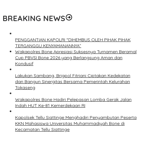
BREAKING NEWS
PENGGANTIAN KAPOLRI “DIHEMBUS OLEH PIHAK PIHAK
TERGANGGU KENYAMANANNYA”
Wakapolres Bone Apresiasi Suksesnya Turnamen Beramal
Cup PBVSI Bone 2026 yang Berlangsung Aman dan
Kondusif
Lakukan Sambang, Brigpol Fitriani Ciptakan Kedekatan
dan Bangun Sinergitas Bersama Pemerintah Kelurahan
Tokaseng
Wakapolres Bone Hadiri Pelepasan Lomba Gerak Jalan
Indah HUT Ke-81 Kemerdekaan RI
Kapolsek Tellu Siattinge Menghadiri Penyambutan Peserta
KKN Mahasiswa Universitas Muhammadiyah Bone di
Kecamatan Tellu Siattinge