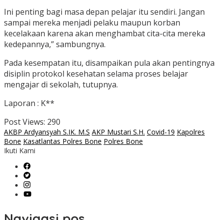
Ini penting bagi masa depan pelajar itu sendiri. Jangan
sampai mereka menjadi pelaku maupun korban
kecelakaan karena akan menghambat cita-cita mereka
kedepannya,” sambungnya.
Pada kesempatan itu, disampaikan pula akan pentingnya
disiplin protokol kesehatan selama proses belajar
mengajar di sekolah, tutupnya.
Laporan : K**
Post Views:
290
AKBP Ardyansyah S.IK. M.S
AKP Mustari S.H.
Covid-19
Kapolres
Bone
Kasatlantas Polres Bone
Polres Bone
Ikuti Kami
Navigasi pos