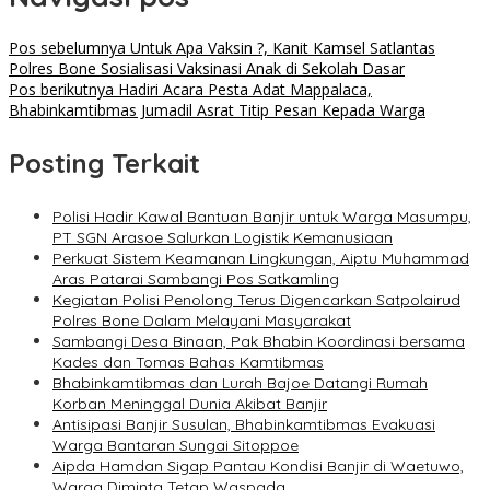
Pos sebelumnya
Untuk Apa Vaksin ?, Kanit Kamsel Satlantas
Polres Bone Sosialisasi Vaksinasi Anak di Sekolah Dasar
Pos berikutnya
Hadiri Acara Pesta Adat Mappalaca,
Bhabinkamtibmas Jumadil Asrat Titip Pesan Kepada Warga
Posting Terkait
Polisi Hadir Kawal Bantuan Banjir untuk Warga Masumpu,
PT SGN Arasoe Salurkan Logistik Kemanusiaan
Perkuat Sistem Keamanan Lingkungan, Aiptu Muhammad
Aras Patarai Sambangi Pos Satkamling
Kegiatan Polisi Penolong Terus Digencarkan Satpolairud
Polres Bone Dalam Melayani Masyarakat
Sambangi Desa Binaan, Pak Bhabin Koordinasi bersama
Kades dan Tomas Bahas Kamtibmas
Bhabinkamtibmas dan Lurah Bajoe Datangi Rumah
Korban Meninggal Dunia Akibat Banjir
Antisipasi Banjir Susulan, Bhabinkamtibmas Evakuasi
Warga Bantaran Sungai Sitoppoe
Aipda Hamdan Sigap Pantau Kondisi Banjir di Waetuwo,
Warga Diminta Tetap Waspada