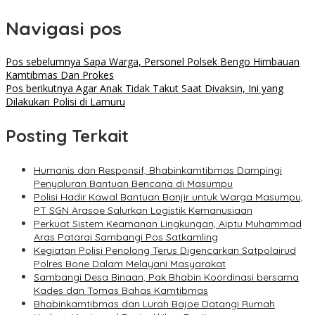
Navigasi pos
Pos sebelumnya
Sapa Warga, Personel Polsek Bengo Himbauan
Kamtibmas Dan Prokes
Pos berikutnya
Agar Anak Tidak Takut Saat Divaksin, Ini yang
Dilakukan Polisi di Lamuru
Posting Terkait
Humanis dan Responsif, Bhabinkamtibmas Dampingi
Penyaluran Bantuan Bencana di Masumpu
Polisi Hadir Kawal Bantuan Banjir untuk Warga Masumpu,
PT SGN Arasoe Salurkan Logistik Kemanusiaan
Perkuat Sistem Keamanan Lingkungan, Aiptu Muhammad
Aras Patarai Sambangi Pos Satkamling
Kegiatan Polisi Penolong Terus Digencarkan Satpolairud
Polres Bone Dalam Melayani Masyarakat
Sambangi Desa Binaan, Pak Bhabin Koordinasi bersama
Kades dan Tomas Bahas Kamtibmas
Bhabinkamtibmas dan Lurah Bajoe Datangi Rumah