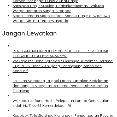
Korban Meninggal Dunia Akibat Banjir
Antisipasi Banjir Susulan, Bhabinkamtibmas Evakuasi
Warga Bantaran Sungai Sitoppoe
Aipda Hamdan Sigap Pantau Kondisi Banjir di Waetuwo,
Warga Diminta Tetap Waspada
Jangan Lewatkan
PENGGANTIAN KAPOLRI “DIHEMBUS OLEH PIHAK PIHAK
TERGANGGU KENYAMANANNYA”
Wakapolres Bone Apresiasi Suksesnya Turnamen Beramal
Cup PBVSI Bone 2026 yang Berlangsung Aman dan
Kondusif
Lakukan Sambang, Brigpol Fitriani Ciptakan Kedekatan
dan Bangun Sinergitas Bersama Pemerintah Kelurahan
Tokaseng
Wakapolres Bone Hadiri Pelepasan Lomba Gerak Jalan
Indah HUT Ke-81 Kemerdekaan RI
Kapolsek Tellu Siattinge Menghadiri Penyambutan Peserta