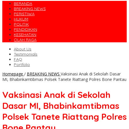
BERANDA
BREAKING NEWS
PERISTIWA
HUKUM
POLITIK
PENDIDIKAN
KESEHATAN
OLAH RAGA
About Us
Testimonials
FAQ
Portfolio
Homepage
/
BREAKING NEWS
Vaksinasi Anak di Sekolah Dasar
MI, Bhabinkamtibmas Polsek Tanete Riattang Polres Bone Pantau
Vaksinasi Anak di Sekolah
Dasar MI, Bhabinkamtibmas
Polsek Tanete Riattang Polres
Bone Pantau