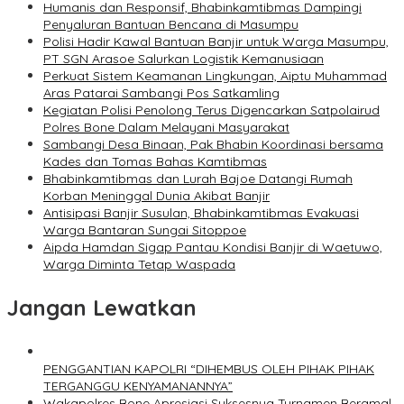
Humanis dan Responsif, Bhabinkamtibmas Dampingi
Penyaluran Bantuan Bencana di Masumpu
Polisi Hadir Kawal Bantuan Banjir untuk Warga Masumpu,
PT SGN Arasoe Salurkan Logistik Kemanusiaan
Perkuat Sistem Keamanan Lingkungan, Aiptu Muhammad
Aras Patarai Sambangi Pos Satkamling
Kegiatan Polisi Penolong Terus Digencarkan Satpolairud
Polres Bone Dalam Melayani Masyarakat
Sambangi Desa Binaan, Pak Bhabin Koordinasi bersama
Kades dan Tomas Bahas Kamtibmas
Bhabinkamtibmas dan Lurah Bajoe Datangi Rumah
Korban Meninggal Dunia Akibat Banjir
Antisipasi Banjir Susulan, Bhabinkamtibmas Evakuasi
Warga Bantaran Sungai Sitoppoe
Aipda Hamdan Sigap Pantau Kondisi Banjir di Waetuwo,
Warga Diminta Tetap Waspada
Jangan Lewatkan
PENGGANTIAN KAPOLRI “DIHEMBUS OLEH PIHAK PIHAK
TERGANGGU KENYAMANANNYA”
Wakapolres Bone Apresiasi Suksesnya Turnamen Beramal