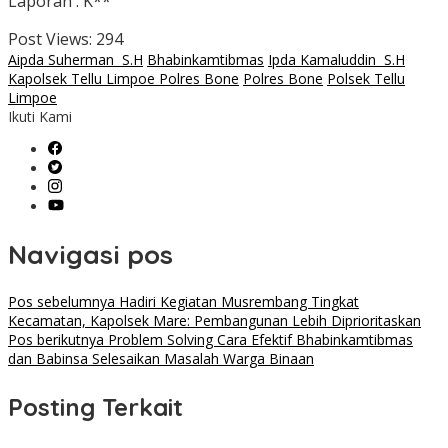
Laporan : K**
Post Views:
294
Aipda Suherman S.H
Bhabinkamtibmas
Ipda Kamaluddin S.H
Kapolsek Tellu Limpoe Polres Bone
Polres Bone
Polsek Tellu
Limpoe
Ikuti Kami
Navigasi pos
Pos sebelumnya
Hadiri Kegiatan Musrembang Tingkat
Kecamatan, Kapolsek Mare: Pembangunan Lebih Diprioritaskan
Pos berikutnya
Problem Solving Cara Efektif Bhabinkamtibmas
dan Babinsa Selesaikan Masalah Warga Binaan
Posting Terkait