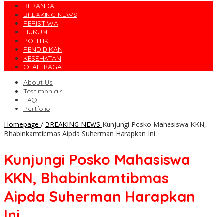
BERANDA
BREAKING NEWS
PERISTIWA
HUKUM
POLITIK
PENDIDIKAN
KESEHATAN
OLAH RAGA
About Us
Testimonials
FAQ
Portfolio
Homepage
/
BREAKING NEWS
Kunjungi Posko Mahasiswa KKN,
Bhabinkamtibmas Aipda Suherman Harapkan Ini
Kunjungi Posko Mahasiswa
KKN, Bhabinkamtibmas
Aipda Suherman Harapkan
Ini