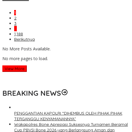
1
2
3
…
1,188
Berikutnya
No More Posts Available.
No more pages to load.
View More
BREAKING NEWS
PENGGANTIAN KAPOLRI “DIHEMBUS OLEH PIHAK PIHAK
TERGANGGU KENYAMANANNYA”
Wakapolres Bone Apresiasi Suksesnya Turnamen Beramal
Cup PBVSI Bone 2026 yang Berlangsung Aman dan