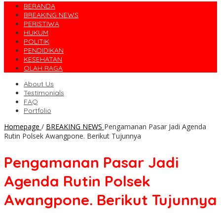
BERANDA
BREAKING NEWS
PERISTIWA
HUKUM
POLITIK
PENDIDIKAN
KESEHATAN
OLAH RAGA
About Us
Testimonials
FAQ
Portfolio
Homepage
/
BREAKING NEWS
Pengamanan Pasar Jadi Agenda
Rutin Polsek Awangpone. Berikut Tujunnya
Pengamanan Pasar Jadi
Agenda Rutin Polsek
Awangpone. Berikut Tujunnya