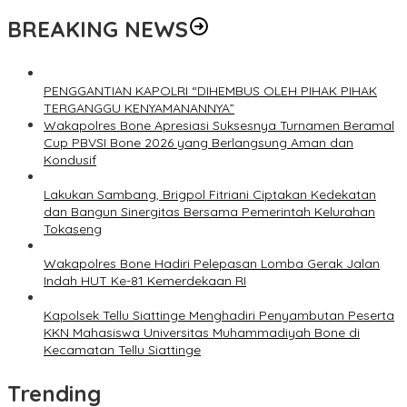
BREAKING NEWS
PENGGANTIAN KAPOLRI “DIHEMBUS OLEH PIHAK PIHAK
TERGANGGU KENYAMANANNYA”
Wakapolres Bone Apresiasi Suksesnya Turnamen Beramal
Cup PBVSI Bone 2026 yang Berlangsung Aman dan
Kondusif
Lakukan Sambang, Brigpol Fitriani Ciptakan Kedekatan
dan Bangun Sinergitas Bersama Pemerintah Kelurahan
Tokaseng
Wakapolres Bone Hadiri Pelepasan Lomba Gerak Jalan
Indah HUT Ke-81 Kemerdekaan RI
Kapolsek Tellu Siattinge Menghadiri Penyambutan Peserta
KKN Mahasiswa Universitas Muhammadiyah Bone di
Kecamatan Tellu Siattinge
Trending