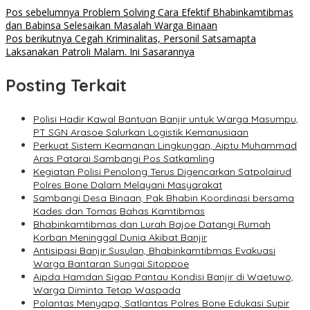
Pos sebelumnya
Problem Solving Cara Efektif Bhabinkamtibmas
dan Babinsa Selesaikan Masalah Warga Binaan
Pos berikutnya
Cegah Kriminalitas, Personil Satsamapta
Laksanakan Patroli Malam. Ini Sasarannya
Posting Terkait
Polisi Hadir Kawal Bantuan Banjir untuk Warga Masumpu,
PT SGN Arasoe Salurkan Logistik Kemanusiaan
Perkuat Sistem Keamanan Lingkungan, Aiptu Muhammad
Aras Patarai Sambangi Pos Satkamling
Kegiatan Polisi Penolong Terus Digencarkan Satpolairud
Polres Bone Dalam Melayani Masyarakat
Sambangi Desa Binaan, Pak Bhabin Koordinasi bersama
Kades dan Tomas Bahas Kamtibmas
Bhabinkamtibmas dan Lurah Bajoe Datangi Rumah
Korban Meninggal Dunia Akibat Banjir
Antisipasi Banjir Susulan, Bhabinkamtibmas Evakuasi
Warga Bantaran Sungai Sitoppoe
Aipda Hamdan Sigap Pantau Kondisi Banjir di Waetuwo,
Warga Diminta Tetap Waspada
Polantas Menyapa, Satlantas Polres Bone Edukasi Supir