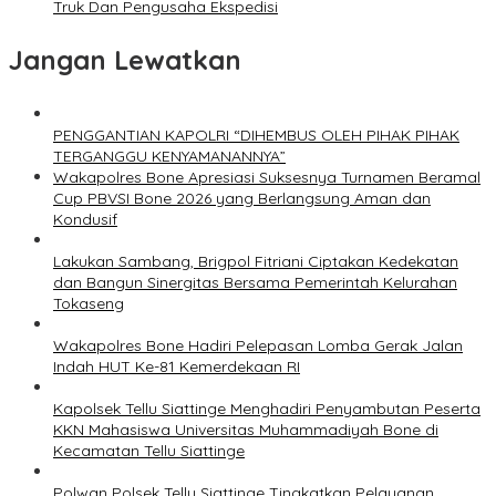
Truk Dan Pengusaha Ekspedisi
Jangan Lewatkan
PENGGANTIAN KAPOLRI “DIHEMBUS OLEH PIHAK PIHAK
TERGANGGU KENYAMANANNYA”
Wakapolres Bone Apresiasi Suksesnya Turnamen Beramal
Cup PBVSI Bone 2026 yang Berlangsung Aman dan
Kondusif
Lakukan Sambang, Brigpol Fitriani Ciptakan Kedekatan
dan Bangun Sinergitas Bersama Pemerintah Kelurahan
Tokaseng
Wakapolres Bone Hadiri Pelepasan Lomba Gerak Jalan
Indah HUT Ke-81 Kemerdekaan RI
Kapolsek Tellu Siattinge Menghadiri Penyambutan Peserta
KKN Mahasiswa Universitas Muhammadiyah Bone di
Kecamatan Tellu Siattinge
Polwan Polsek Tellu Siattinge Tingkatkan Pelayanan