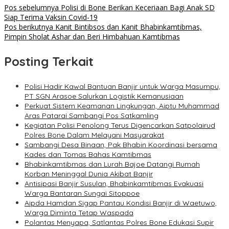
Pos sebelumnya
Polisi di Bone Berikan Keceriaan Bagi Anak SD
Siap Terima Vaksin Covid-19
Pos berikutnya
Kanit Bintibsos dan Kanit Bhabinkamtibmas,
Pimpin Sholat Ashar dan Beri Himbahuan Kamtibmas
Posting Terkait
Polisi Hadir Kawal Bantuan Banjir untuk Warga Masumpu,
PT SGN Arasoe Salurkan Logistik Kemanusiaan
Perkuat Sistem Keamanan Lingkungan, Aiptu Muhammad
Aras Patarai Sambangi Pos Satkamling
Kegiatan Polisi Penolong Terus Digencarkan Satpolairud
Polres Bone Dalam Melayani Masyarakat
Sambangi Desa Binaan, Pak Bhabin Koordinasi bersama
Kades dan Tomas Bahas Kamtibmas
Bhabinkamtibmas dan Lurah Bajoe Datangi Rumah
Korban Meninggal Dunia Akibat Banjir
Antisipasi Banjir Susulan, Bhabinkamtibmas Evakuasi
Warga Bantaran Sungai Sitoppoe
Aipda Hamdan Sigap Pantau Kondisi Banjir di Waetuwo,
Warga Diminta Tetap Waspada
Polantas Menyapa, Satlantas Polres Bone Edukasi Supir