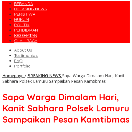
BERANDA
BREAKING NEWS
PERISTIWA
HUKUM
POLITIK
PENDIDIKAN
KESEHATAN
OLAH RAGA
About Us
Testimonials
FAQ
Portfolio
Homepage
/
BREAKING NEWS
Sapa Warga Dimalam Hari, Kanit
Sabhara Polsek Lamuru Sampaikan Pesan Kamtibmas
Sapa Warga Dimalam Hari,
Kanit Sabhara Polsek Lamuru
Sampaikan Pesan Kamtibmas