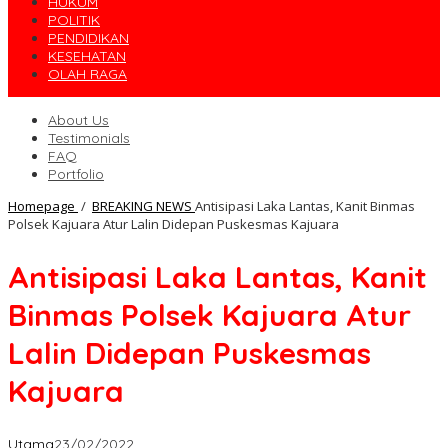
HUKUM
POLITIK
PENDIDIKAN
KESEHATAN
OLAH RAGA
About Us
Testimonials
FAQ
Portfolio
Homepage
/
BREAKING NEWS
Antisipasi Laka Lantas, Kanit Binmas
Polsek Kajuara Atur Lalin Didepan Puskesmas Kajuara
Antisipasi Laka Lantas, Kanit
Binmas Polsek Kajuara Atur
Lalin Didepan Puskesmas
Kajuara
Utama
23/02/2022