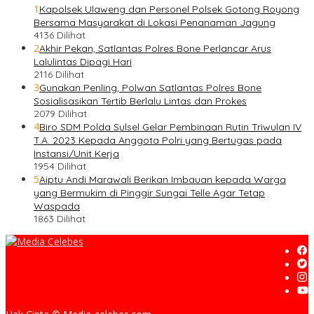
1
Kapolsek Ulaweng dan Personel Polsek Gotong Royong
Bersama Masyarakat di Lokasi Penanaman Jagung
4136 Dilihat
2
Akhir Pekan, Satlantas Polres Bone Perlancar Arus
Lalulintas Dipagi Hari
2116 Dilihat
3
Gunakan Penling, Polwan Satlantas Polres Bone
Sosialisasikan Tertib Berlalu Lintas dan Prokes
2079 Dilihat
4
Biro SDM Polda Sulsel Gelar Pembinaan Rutin Triwulan IV
T.A. 2023 Kepada Anggota Polri yang Bertugas pada
Instansi/Unit Kerja
1954 Dilihat
5
Aiptu Andi Marawali Berikan Imbauan kepada Warga
yang Bermukim di Pinggir Sungai Telle Agar Tetap
Waspada
1863 Dilihat