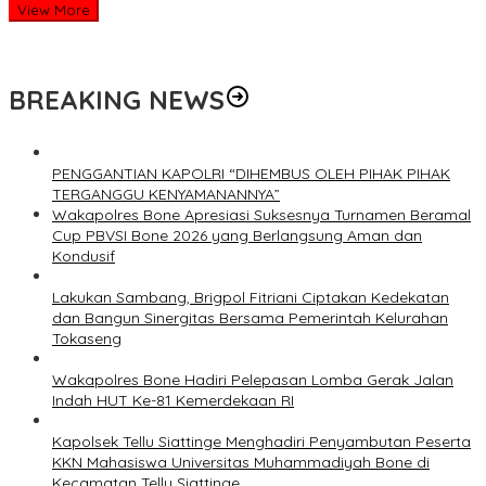
View More
BREAKING NEWS
PENGGANTIAN KAPOLRI “DIHEMBUS OLEH PIHAK PIHAK
TERGANGGU KENYAMANANNYA”
Wakapolres Bone Apresiasi Suksesnya Turnamen Beramal
Cup PBVSI Bone 2026 yang Berlangsung Aman dan
Kondusif
Lakukan Sambang, Brigpol Fitriani Ciptakan Kedekatan
dan Bangun Sinergitas Bersama Pemerintah Kelurahan
Tokaseng
Wakapolres Bone Hadiri Pelepasan Lomba Gerak Jalan
Indah HUT Ke-81 Kemerdekaan RI
Kapolsek Tellu Siattinge Menghadiri Penyambutan Peserta
KKN Mahasiswa Universitas Muhammadiyah Bone di
Kecamatan Tellu Siattinge