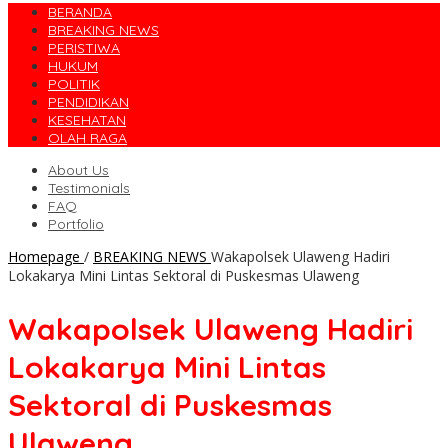
BERANDA
BREAKING NEWS
PERISTIWA
HUKUM
POLITIK
PENDIDIKAN
KESEHATAN
OLAH RAGA
About Us
Testimonials
FAQ
Portfolio
Homepage
/
BREAKING NEWS
Wakapolsek Ulaweng Hadiri
Lokakarya Mini Lintas Sektoral di Puskesmas Ulaweng
Wakapolsek Ulaweng Hadiri
Lokakarya Mini Lintas
Sektoral di Puskesmas
Ulaweng