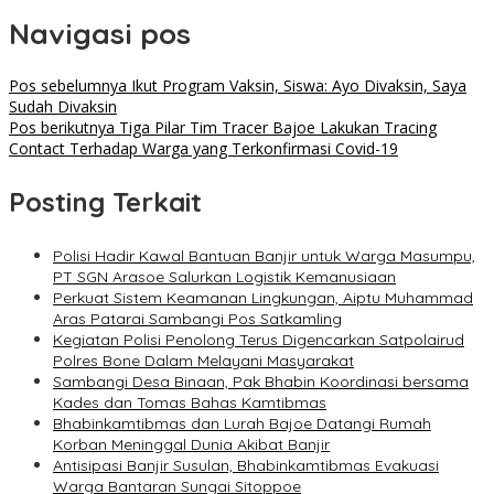
Navigasi pos
Pos sebelumnya
Ikut Program Vaksin, Siswa: Ayo Divaksin, Saya
Sudah Divaksin
Pos berikutnya
Tiga Pilar Tim Tracer Bajoe Lakukan Tracing
Contact Terhadap Warga yang Terkonfirmasi Covid-19
Posting Terkait
Polisi Hadir Kawal Bantuan Banjir untuk Warga Masumpu,
PT SGN Arasoe Salurkan Logistik Kemanusiaan
Perkuat Sistem Keamanan Lingkungan, Aiptu Muhammad
Aras Patarai Sambangi Pos Satkamling
Kegiatan Polisi Penolong Terus Digencarkan Satpolairud
Polres Bone Dalam Melayani Masyarakat
Sambangi Desa Binaan, Pak Bhabin Koordinasi bersama
Kades dan Tomas Bahas Kamtibmas
Bhabinkamtibmas dan Lurah Bajoe Datangi Rumah
Korban Meninggal Dunia Akibat Banjir
Antisipasi Banjir Susulan, Bhabinkamtibmas Evakuasi
Warga Bantaran Sungai Sitoppoe