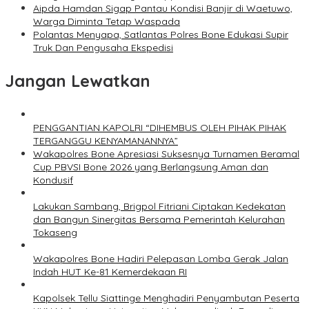
Aipda Hamdan Sigap Pantau Kondisi Banjir di Waetuwo,
Warga Diminta Tetap Waspada
Polantas Menyapa, Satlantas Polres Bone Edukasi Supir
Truk Dan Pengusaha Ekspedisi
Jangan Lewatkan
PENGGANTIAN KAPOLRI “DIHEMBUS OLEH PIHAK PIHAK
TERGANGGU KENYAMANANNYA”
Wakapolres Bone Apresiasi Suksesnya Turnamen Beramal
Cup PBVSI Bone 2026 yang Berlangsung Aman dan
Kondusif
Lakukan Sambang, Brigpol Fitriani Ciptakan Kedekatan
dan Bangun Sinergitas Bersama Pemerintah Kelurahan
Tokaseng
Wakapolres Bone Hadiri Pelepasan Lomba Gerak Jalan
Indah HUT Ke-81 Kemerdekaan RI
Kapolsek Tellu Siattinge Menghadiri Penyambutan Peserta