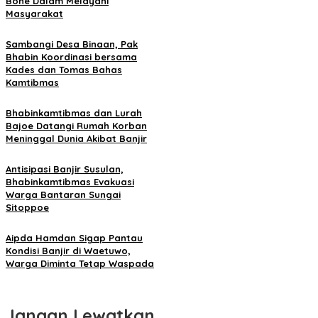
Bone Dalam Melayani
Masyarakat
Sambangi Desa Binaan, Pak
Bhabin Koordinasi bersama
Kades dan Tomas Bahas
Kamtibmas
Bhabinkamtibmas dan Lurah
Bajoe Datangi Rumah Korban
Meninggal Dunia Akibat Banjir
Antisipasi Banjir Susulan,
Bhabinkamtibmas Evakuasi
Warga Bantaran Sungai
Sitoppoe
Aipda Hamdan Sigap Pantau
Kondisi Banjir di Waetuwo,
Warga Diminta Tetap Waspada
Jangan Lewatkan