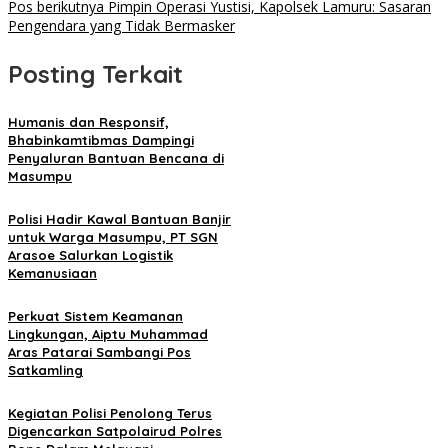
Pos berikutnya
Pimpin Operasi Yustisi, Kapolsek Lamuru: Sasaran
Pengendara yang Tidak Bermasker
Posting Terkait
Humanis dan Responsif,
Bhabinkamtibmas Dampingi
Penyaluran Bantuan Bencana di
Masumpu
Polisi Hadir Kawal Bantuan Banjir
untuk Warga Masumpu, PT SGN
Arasoe Salurkan Logistik
Kemanusiaan
Perkuat Sistem Keamanan
Lingkungan, Aiptu Muhammad
Aras Patarai Sambangi Pos
Satkamling
Kegiatan Polisi Penolong Terus
Digencarkan Satpolairud Polres