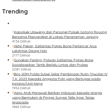
Trending
1
Kapolsek Ulaweng dan Personel Polsek Gotong Royong
Bersama Masyarakat di Lokasi Penanaman Jagung
4136 Dilihat
2
Akhir Pekan, Satlantas Polres Bone Perlancar Arus
Lalulintas Dipagi Hari
2117 Dilihat
3
Gunakan Penling, Polwan Satlantas Polres Bone
Sosialisasikan Tertib Berlalu Lintas dan Prokes
2081 Dilihat
4
Biro SDM Polda Sulsel Gelar Pembinaan Rutin Triwulan IV
T.A. 2023 Kepada Anggota Polri yang Bertugas pada
Instansi/Unit Kerja
1956 Dilihat
5
Aiptu Andi Marawali Berikan Imbauan kepada Warga
yang Bermukim di Pinggir Sungai Telle Agar Tetap
Waspada
1864 Dilihat