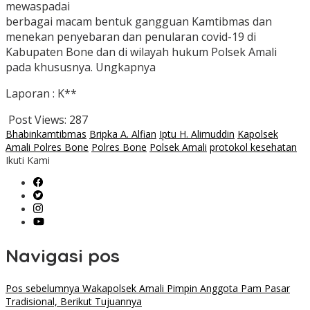
mewaspadai
berbagai macam bentuk gangguan Kamtibmas dan
menekan penyebaran dan penularan covid-19 di
Kabupaten Bone dan di wilayah hukum Polsek Amali
pada khususnya. Ungkapnya
Laporan : K**
Post Views:
287
Bhabinkamtibmas
Bripka A. Alfian
Iptu H. Alimuddin
Kapolsek
Amali Polres Bone
Polres Bone
Polsek Amali
protokol kesehatan
Ikuti Kami
Navigasi pos
Pos sebelumnya
Wakapolsek Amali Pimpin Anggota Pam Pasar
Tradisional, Berikut Tujuannya