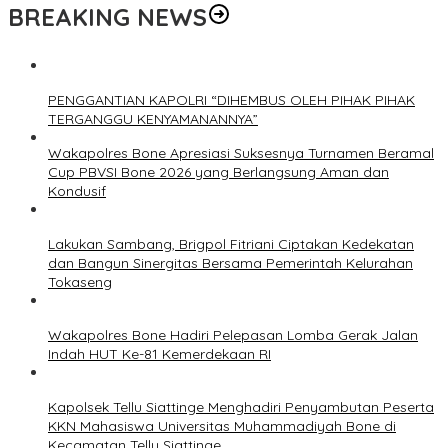
BREAKING NEWS
PENGGANTIAN KAPOLRI “DIHEMBUS OLEH PIHAK PIHAK
TERGANGGU KENYAMANANNYA”
Wakapolres Bone Apresiasi Suksesnya Turnamen Beramal
Cup PBVSI Bone 2026 yang Berlangsung Aman dan
Kondusif
Lakukan Sambang, Brigpol Fitriani Ciptakan Kedekatan
dan Bangun Sinergitas Bersama Pemerintah Kelurahan
Tokaseng
Wakapolres Bone Hadiri Pelepasan Lomba Gerak Jalan
Indah HUT Ke-81 Kemerdekaan RI
Kapolsek Tellu Siattinge Menghadiri Penyambutan Peserta
KKN Mahasiswa Universitas Muhammadiyah Bone di
Kecamatan Tellu Siattinge