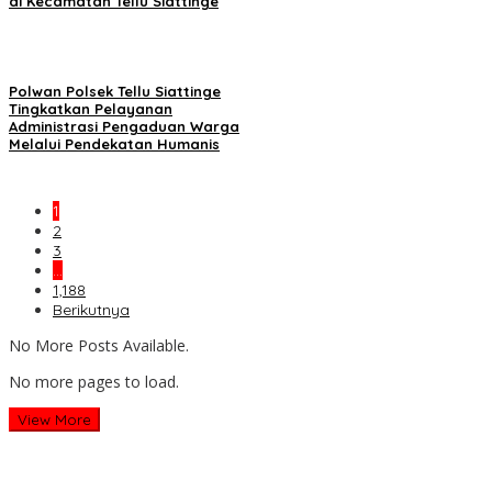
di Kecamatan Tellu Siattinge
Polwan Polsek Tellu Siattinge
Tingkatkan Pelayanan
Administrasi Pengaduan Warga
Melalui Pendekatan Humanis
1
2
3
…
1,188
Berikutnya
No More Posts Available.
No more pages to load.
View More