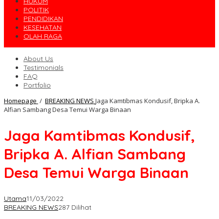
HUKUM
POLITIK
PENDIDIKAN
KESEHATAN
OLAH RAGA
About Us
Testimonials
FAQ
Portfolio
Homepage
/
BREAKING NEWS
Jaga Kamtibmas Kondusif, Bripka A.
Alfian Sambang Desa Temui Warga Binaan
Jaga Kamtibmas Kondusif,
Bripka A. Alfian Sambang
Desa Temui Warga Binaan
Utama
11/03/2022
BREAKING NEWS
287 Dilihat