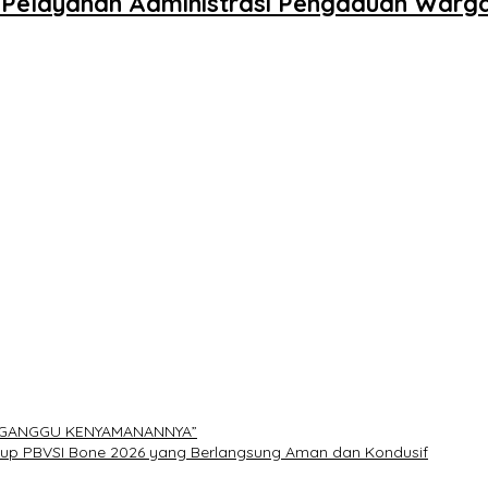
an Pelayanan Administrasi Pengaduan Warg
ERGANGGU KENYAMANANNYA”
Cup PBVSI Bone 2026 yang Berlangsung Aman dan Kondusif