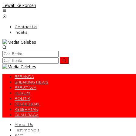
Lewati ke konten
Contact Us
Indeks
BERANDA
BREAKING NEWS
PERISTIWA
HUKUM
POLITIK
PENDIDIKAN
KESEHATAN
OLAH RAGA
About Us
Testimonials
FAQ