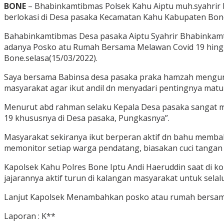
BONE
– Bhabinkamtibmas Polsek Kahu Aiptu muh.syahrir
berlokasi di Desa pasaka Kecamatan Kahu Kabupaten Bon
Bahabinkamtibmas Desa pasaka Aiptu Syahrir Bhabinkamti
adanya Posko atu Rumah Bersama Melawan Covid 19 hing
Bone.selasa(15/03/2022).
Saya bersama Babinsa desa pasaka praka hamzah mengun
masyarakat agar ikut andil dn menyadari pentingnya mat
Menurut abd rahman selaku Kepala Desa pasaka sangat m
19 khususnya di Desa pasaka, Pungkasnya”.
Masyarakat sekiranya ikut berperan aktif dn bahu memb
memonitor setiap warga pendatang, biasakan cuci tanga
Kapolsek Kahu Polres Bone Iptu Andi Haeruddin saat di k
jajarannya aktif turun di kalangan masyarakat untuk sela
Lanjut Kapolsek Menambahkan posko atau rumah bersama
Laporan : K**