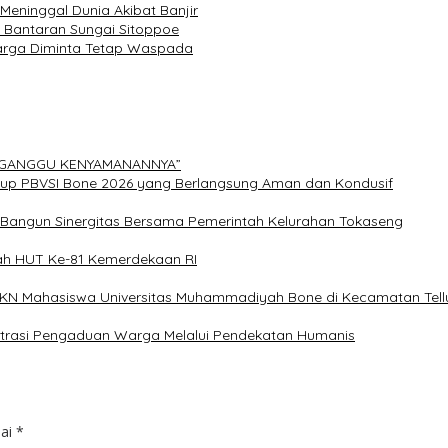
eninggal Dunia Akibat Banjir
a Bantaran Sungai Sitoppoe
Warga Diminta Tetap Waspada
ERGANGGU KENYAMANANNYA”
Cup PBVSI Bone 2026 yang Berlangsung Aman dan Kondusif
n Bangun Sinergitas Bersama Pemerintah Kelurahan Tokaseng
ah HUT Ke-81 Kemerdekaan RI
 KKN Mahasiswa Universitas Muhammadiyah Bone di Kecamatan Tellu
istrasi Pengaduan Warga Melalui Pendekatan Humanis
dai
*