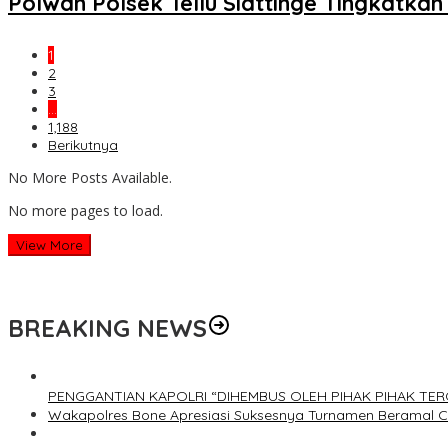
Polwan Polsek Tellu Siattinge Tingkatk
1
2
3
…
1,188
Berikutnya
No More Posts Available.
No more pages to load.
View More
BREAKING NEWS
PENGGANTIAN KAPOLRI “DIHEMBUS OLEH PIHAK PIHAK T
Wakapolres Bone Apresiasi Suksesnya Turnamen Beramal 