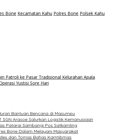
res Bone
Kecamatan Kahu
Polres Bone
Polsek Kahu
Patroli ke Pasar Tradisional Kelurahan Apala
perasi Yustisi Sore Hari
luran Bantuan Bencana di Masumpu
T SGN Arasoe Salurkan Logistik Kemanusiaan
as Patarai Sambangi Pos Satkamling
olres Bone Dalam Melayani Masyarakat
Kades dan Tomas Bahas Kamtibmas