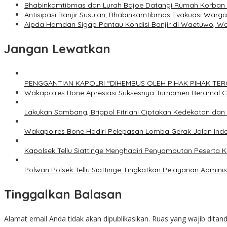
Bhabinkamtibmas dan Lurah Bajoe Datangi Rumah Korban M
Antisipasi Banjir Susulan, Bhabinkamtibmas Evakuasi Warg
Aipda Hamdan Sigap Pantau Kondisi Banjir di Waetuwo, 
Jangan Lewatkan
PENGGANTIAN KAPOLRI “DIHEMBUS OLEH PIHAK PIHAK T
Wakapolres Bone Apresiasi Suksesnya Turnamen Beramal 
Lakukan Sambang, Brigpol Fitriani Ciptakan Kedekatan da
Wakapolres Bone Hadiri Pelepasan Lomba Gerak Jalan Ind
Kapolsek Tellu Siattinge Menghadiri Penyambutan Peserta
Polwan Polsek Tellu Siattinge Tingkatkan Pelayanan Admin
Tinggalkan Balasan
Alamat email Anda tidak akan dipublikasikan.
Ruas yang wajib ditan