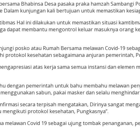
 bersama Bhabinsa Desa pasaka praka hamzah Sambangi P
e Dalam kunjungan kali bertujuan untuk memastikan kesia
bmas Hal ini dilakukan untuk memastikan situasi kamtibma
ga dapat membantu mengontrol keluar masuknya orang ke
jungi posko atau Rumah Bersama melawan Covid-19 sebaga
uhi protokol kesehatan sebagaimana anjuran pemerintah, P
engapresiasi atas kerja sama semua instansi dan elemen 
ahu dengan pemerintah untuk bahu membahu melawan penyeb
n menggunakan sabun, pakai masker dan selalu menghindar
onfirmasi secara terpisah mengatakan, Dirinya sangat meng
lu mengikuti protokol kesehatan, Pungkasnya”.
 melawan Covid 19 sebagai ujung tombak penanganan, pen