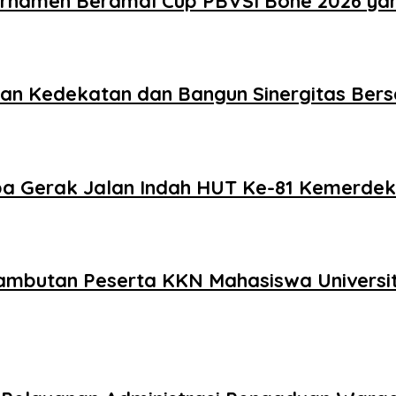
urnamen Beramal Cup PBVSI Bone 2026 ya
akan Kedekatan dan Bangun Sinergitas Be
a Gerak Jalan Indah HUT Ke-81 Kemerdek
enyambutan Peserta KKN Mahasiswa Univer