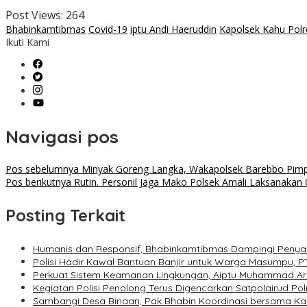
Post Views:
264
Bhabinkamtibmas
Covid-19
iptu Andi Haeruddin
Kapolsek Kahu Pol
Ikuti Kami
Navigasi pos
Pos sebelumnya
Minyak Goreng Langka, Wakapolsek Barebbo Pimpin 
Pos berikutnya
Rutin. Personil Jaga Mako Polsek Amali Laksanakan O
Posting Terkait
Humanis dan Responsif, Bhabinkamtibmas Dampingi Penya
Polisi Hadir Kawal Bantuan Banjir untuk Warga Masumpu, P
Perkuat Sistem Keamanan Lingkungan, Aiptu Muhammad Ar
Kegiatan Polisi Penolong Terus Digencarkan Satpolairud P
Sambangi Desa Binaan, Pak Bhabin Koordinasi bersama 