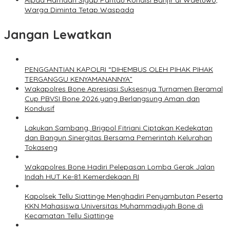
Aipda Hamdan Sigap Pantau Kondisi Banjir di Waetuwo,
Warga Diminta Tetap Waspada
Jangan Lewatkan
PENGGANTIAN KAPOLRI “DIHEMBUS OLEH PIHAK PIHAK
TERGANGGU KENYAMANANNYA”
Wakapolres Bone Apresiasi Suksesnya Turnamen Beramal
Cup PBVSI Bone 2026 yang Berlangsung Aman dan
Kondusif
Lakukan Sambang, Brigpol Fitriani Ciptakan Kedekatan
dan Bangun Sinergitas Bersama Pemerintah Kelurahan
Tokaseng
Wakapolres Bone Hadiri Pelepasan Lomba Gerak Jalan
Indah HUT Ke-81 Kemerdekaan RI
Kapolsek Tellu Siattinge Menghadiri Penyambutan Peserta
KKN Mahasiswa Universitas Muhammadiyah Bone di
Kecamatan Tellu Siattinge