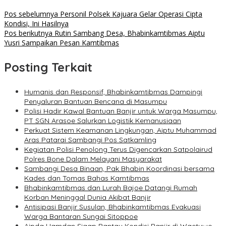
Pos sebelumnya
Personil Polsek Kajuara Gelar Operasi Cipta
Kondisi, Ini Hasilnya
Pos berikutnya
Rutin Sambang Desa, Bhabinkamtibmas Aiptu
Yusri Sampaikan Pesan Kamtibmas
Posting Terkait
Humanis dan Responsif, Bhabinkamtibmas Dampingi
Penyaluran Bantuan Bencana di Masumpu
Polisi Hadir Kawal Bantuan Banjir untuk Warga Masumpu,
PT SGN Arasoe Salurkan Logistik Kemanusiaan
Perkuat Sistem Keamanan Lingkungan, Aiptu Muhammad
Aras Patarai Sambangi Pos Satkamling
Kegiatan Polisi Penolong Terus Digencarkan Satpolairud
Polres Bone Dalam Melayani Masyarakat
Sambangi Desa Binaan, Pak Bhabin Koordinasi bersama
Kades dan Tomas Bahas Kamtibmas
Bhabinkamtibmas dan Lurah Bajoe Datangi Rumah
Korban Meninggal Dunia Akibat Banjir
Antisipasi Banjir Susulan, Bhabinkamtibmas Evakuasi
Warga Bantaran Sungai Sitoppoe