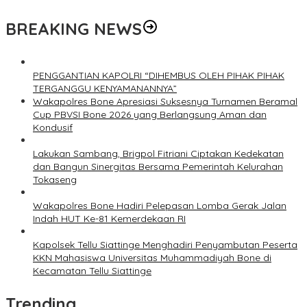
BREAKING NEWS
PENGGANTIAN KAPOLRI “DIHEMBUS OLEH PIHAK PIHAK
TERGANGGU KENYAMANANNYA”
Wakapolres Bone Apresiasi Suksesnya Turnamen Beramal
Cup PBVSI Bone 2026 yang Berlangsung Aman dan
Kondusif
Lakukan Sambang, Brigpol Fitriani Ciptakan Kedekatan
dan Bangun Sinergitas Bersama Pemerintah Kelurahan
Tokaseng
Wakapolres Bone Hadiri Pelepasan Lomba Gerak Jalan
Indah HUT Ke-81 Kemerdekaan RI
Kapolsek Tellu Siattinge Menghadiri Penyambutan Peserta
KKN Mahasiswa Universitas Muhammadiyah Bone di
Kecamatan Tellu Siattinge
Trending