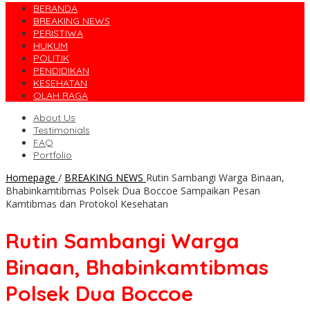
BERANDA
BREAKING NEWS
PERISTIWA
HUKUM
POLITIK
PENDIDIKAN
KESEHATAN
OLAH RAGA
About Us
Testimonials
FAQ
Portfolio
Homepage
/
BREAKING NEWS
Rutin Sambangi Warga Binaan,
Bhabinkamtibmas Polsek Dua Boccoe Sampaikan Pesan
Kamtibmas dan Protokol Kesehatan
Rutin Sambangi Warga
Binaan, Bhabinkamtibmas
Polsek Dua Boccoe