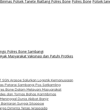
I Binmas Polsek Tanete Riattang Polres Bone
Polres Bone
Polsek tane
ngo Polres Bone Sambangi
jak Masyarakat Vaksinasi dan Patuhi Protkes
T SGN Arasoe Salurkan Logistik Kemanusiaan
as Patarai Sambangi Pos Satkamling
olres Bone Dalam Melayani Masyarakat
Kades dan Tomas Bahas Kamtibmas
eninggal Dunia Akibat Banjir
a Bantaran Sungai Sitoppoe
Warga Diminta Tetap Waspada