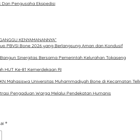
uk Dan Pengusaha Ekspedisi
ERGANGGU KENYAMANANNYA”
Cup PBVSI Bone 2026 yang Berlangsung Aman dan Kondusif
n Bangun Sinergitas Bersama Pemerintah Kelurahan Tokaseng
ah HUT Ke-81 Kemerdekaan RI
 KKN Mahasiswa Universitas Muhammadiyah Bone di Kecamatan Tellu
istrasi Pengaduan Warga Melalui Pendekatan Humanis
dai
*