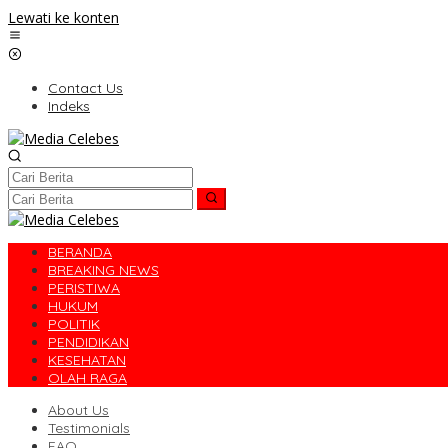
Lewati ke konten
Contact Us
Indeks
BERANDA
BREAKING NEWS
PERISTIWA
HUKUM
POLITIK
PENDIDIKAN
KESEHATAN
OLAH RAGA
About Us
Testimonials
FAQ