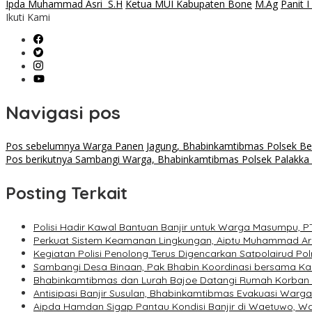
Ipda Muhammad Asri S.H
Ketua MUI Kabupaten Bone
M.Ag
Panit 
Ikuti Kami
Navigasi pos
Pos sebelumnya
Warga Panen Jagung, Bhabinkamtibmas Polsek Be
Pos berikutnya
Sambangi Warga, Bhabinkamtibmas Polsek Palakka A
Posting Terkait
Polisi Hadir Kawal Bantuan Banjir untuk Warga Masumpu, P
Perkuat Sistem Keamanan Lingkungan, Aiptu Muhammad Ar
Kegiatan Polisi Penolong Terus Digencarkan Satpolairud P
Sambangi Desa Binaan, Pak Bhabin Koordinasi bersama 
Bhabinkamtibmas dan Lurah Bajoe Datangi Rumah Korban M
Antisipasi Banjir Susulan, Bhabinkamtibmas Evakuasi Warg
Aipda Hamdan Sigap Pantau Kondisi Banjir di Waetuwo, 