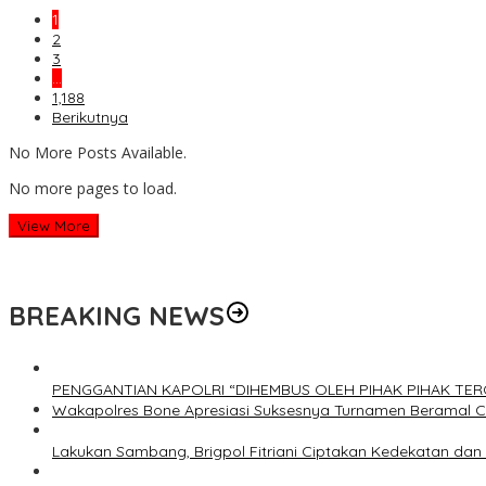
1
2
3
…
1,188
Berikutnya
No More Posts Available.
No more pages to load.
View More
BREAKING NEWS
PENGGANTIAN KAPOLRI “DIHEMBUS OLEH PIHAK PIHAK T
Wakapolres Bone Apresiasi Suksesnya Turnamen Beramal 
Lakukan Sambang, Brigpol Fitriani Ciptakan Kedekatan da