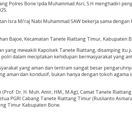
tang Polres Bone Ipda Muhammad Asri, S.H menghadiri pen
25.
atan Isra Mi’raj Nabi Muhammad SAW bekerja sama dengan 
n Bajoe, Kecamatan Tanete Riattang Timur, Kabupaten Bone
 yang mewakili Kapolsek Tanete Riattang, disamping itu j
 polri dalam meciptakan kehidupan bermasyarakat yang am
arakat yang aman dan tentram sangat besar pengaruhnya,
g aman dan kondusif, bukan hanya dengan tokoh agama isla
Prof. Dr. H. Muh. Amir, HM., M.Ag), Camat Tanete Riattang 
Ketua PGRI Cabang Tanete Riattang Timur (Ruslianto Asmara
tang Timur Kabupaten Bone.