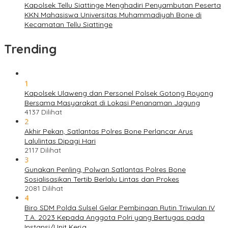
Kapolsek Tellu Siattinge Menghadiri Penyambutan Peserta
KKN Mahasiswa Universitas Muhammadiyah Bone di
Kecamatan Tellu Siattinge
Trending
1
Kapolsek Ulaweng dan Personel Polsek Gotong Royong
Bersama Masyarakat di Lokasi Penanaman Jagung
4137 Dilihat
2
Akhir Pekan, Satlantas Polres Bone Perlancar Arus
Lalulintas Dipagi Hari
2117 Dilihat
3
Gunakan Penling, Polwan Satlantas Polres Bone
Sosialisasikan Tertib Berlalu Lintas dan Prokes
2081 Dilihat
4
Biro SDM Polda Sulsel Gelar Pembinaan Rutin Triwulan IV
T.A. 2023 Kepada Anggota Polri yang Bertugas pada
Instansi/Unit Kerja