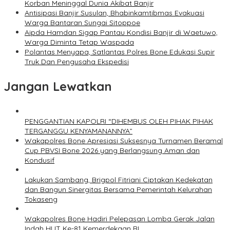
Korban Meninggal Dunia Akibat Banjir
Antisipasi Banjir Susulan, Bhabinkamtibmas Evakuasi
Warga Bantaran Sungai Sitoppoe
Aipda Hamdan Sigap Pantau Kondisi Banjir di Waetuwo,
Warga Diminta Tetap Waspada
Polantas Menyapa, Satlantas Polres Bone Edukasi Supir
Truk Dan Pengusaha Ekspedisi
Jangan Lewatkan
PENGGANTIAN KAPOLRI “DIHEMBUS OLEH PIHAK PIHAK
TERGANGGU KENYAMANANNYA”
Wakapolres Bone Apresiasi Suksesnya Turnamen Beramal
Cup PBVSI Bone 2026 yang Berlangsung Aman dan
Kondusif
Lakukan Sambang, Brigpol Fitriani Ciptakan Kedekatan
dan Bangun Sinergitas Bersama Pemerintah Kelurahan
Tokaseng
Wakapolres Bone Hadiri Pelepasan Lomba Gerak Jalan
Indah HUT Ke-81 Kemerdekaan RI