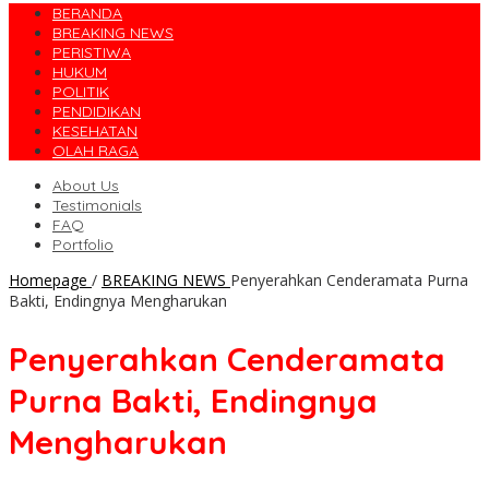
BERANDA
BREAKING NEWS
PERISTIWA
HUKUM
POLITIK
PENDIDIKAN
KESEHATAN
OLAH RAGA
About Us
Testimonials
FAQ
Portfolio
Homepage
/
BREAKING NEWS
Penyerahkan Cenderamata Purna
Bakti, Endingnya Mengharukan
Penyerahkan Cenderamata
Purna Bakti, Endingnya
Mengharukan