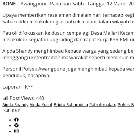
BONE
– Awangpone, Pada hari Sabtu Tanggal 12 Maret 202
Upaya memberikan rasa aman dimalam hari terhadap kegia
Saharuddin melakukan giat patroli malam dalam wilayah
Patroli difokuskan ke dusun cempalagi Desa Mallari Ke
melakukan kegiatan upgrading dan rapat kerja KSR PMI u
Aipda Shandy menghimbau kepada warga yang sedang berku
menggangu ketentraman masyarakat seperti meminum min
Personil Polsek Awangpone juga menghimbau kepada warg
penduduk, harapnya.
Laporan : K**
Post Views:
448
Aipda Shandy
Aipda Yusuf
Briptu Saharuddin
Patroli malam
Polres 
Ikuti Kami