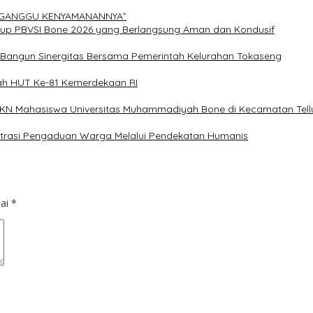
ERGANGGU KENYAMANANNYA”
Cup PBVSI Bone 2026 yang Berlangsung Aman dan Kondusif
n Bangun Sinergitas Bersama Pemerintah Kelurahan Tokaseng
ah HUT Ke-81 Kemerdekaan RI
 KKN Mahasiswa Universitas Muhammadiyah Bone di Kecamatan Tellu
istrasi Pengaduan Warga Melalui Pendekatan Humanis
dai
*