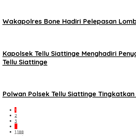
Wakapolres Bone Hadiri Pelepasan Lomb
Kapolsek Tellu Siattinge Menghadiri P
Tellu Siattinge
Polwan Polsek Tellu Siattinge Tingkatk
1
2
3
…
1,188