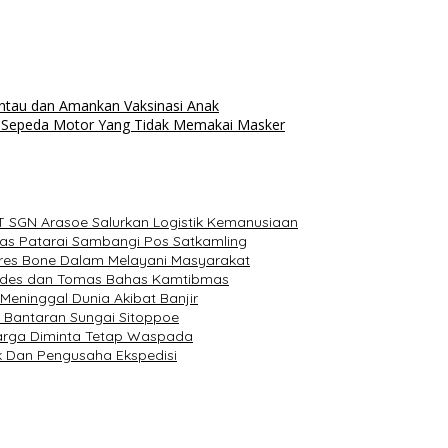
ntau dan Amankan Vaksinasi Anak
ra Sepeda Motor Yang Tidak Memakai Masker
T SGN Arasoe Salurkan Logistik Kemanusiaan
as Patarai Sambangi Pos Satkamling
olres Bone Dalam Melayani Masyarakat
Kades dan Tomas Bahas Kamtibmas
eninggal Dunia Akibat Banjir
a Bantaran Sungai Sitoppoe
Warga Diminta Tetap Waspada
uk Dan Pengusaha Ekspedisi