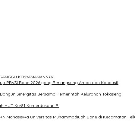
ERGANGGU KENYAMANANNYA”
Cup PBVSI Bone 2026 yang Berlangsung Aman dan Kondusif
n Bangun Sinergitas Bersama Pemerintah Kelurahan Tokaseng
ah HUT Ke-81 Kemerdekaan RI
 KKN Mahasiswa Universitas Muhammadiyah Bone di Kecamatan Tellu