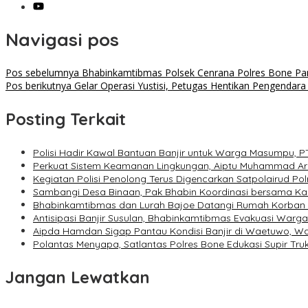
Navigasi pos
Pos sebelumnya
Bhabinkamtibmas Polsek Cenrana Polres Bone Pa
Pos berikutnya
Gelar Operasi Yustisi, Petugas Hentikan Pengenda
Posting Terkait
Polisi Hadir Kawal Bantuan Banjir untuk Warga Masumpu, P
Perkuat Sistem Keamanan Lingkungan, Aiptu Muhammad Ar
Kegiatan Polisi Penolong Terus Digencarkan Satpolairud P
Sambangi Desa Binaan, Pak Bhabin Koordinasi bersama 
Bhabinkamtibmas dan Lurah Bajoe Datangi Rumah Korban M
Antisipasi Banjir Susulan, Bhabinkamtibmas Evakuasi Warg
Aipda Hamdan Sigap Pantau Kondisi Banjir di Waetuwo, 
Polantas Menyapa, Satlantas Polres Bone Edukasi Supir Tr
Jangan Lewatkan