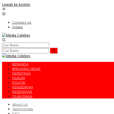
Lewati ke konten
Contact Us
Indeks
BERANDA
BREAKING NEWS
PERISTIWA
HUKUM
POLITIK
PENDIDIKAN
KESEHATAN
OLAH RAGA
About Us
Testimonials
FAQ