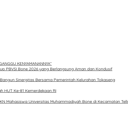
ERGANGGU KENYAMANANNYA”
Cup PBVSI Bone 2026 yang Berlangsung Aman dan Kondusif
n Bangun Sinergitas Bersama Pemerintah Kelurahan Tokaseng
ah HUT Ke-81 Kemerdekaan RI
 KKN Mahasiswa Universitas Muhammadiyah Bone di Kecamatan Tellu