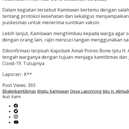
Dalam kegiatan tersebut Kamiswan bertemu dengan sala
tentang protokol kesehatan dan sekaligus menyampaikan
puskesmas untuk menerima suntikan vaksin.
Lebih lanjut, Kamiswan menghimbau kepada warga agar se
dengan orang lain, rajin mencuci tangan menggunakan sab
Dikonfirmasi terpisah Kapolsek Amali Polres Bone Iptu H
tengah warganya dengan tujuan menjaga kamtibmas dan 
Covid-19. Tutupnya
Laporan : K**
Post Views:
393
Bhabinkamtibmas
Briptu Kamiswan
Desa Laponrong
Iptu H. Alimud
Ikuti Kami