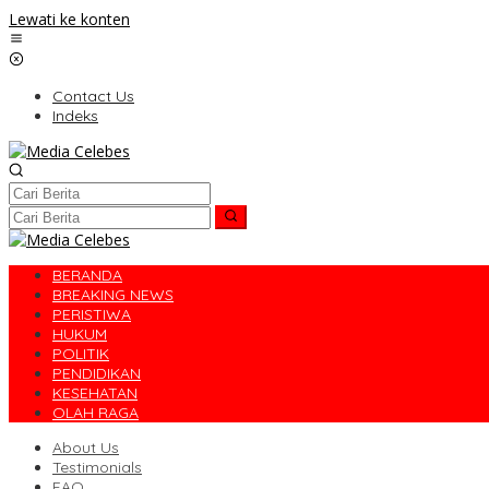
Lewati ke konten
Contact Us
Indeks
BERANDA
BREAKING NEWS
PERISTIWA
HUKUM
POLITIK
PENDIDIKAN
KESEHATAN
OLAH RAGA
About Us
Testimonials
FAQ