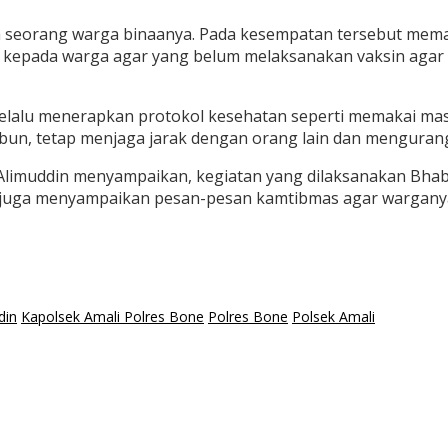
h seorang warga binaanya. Pada kesempatan tersebut me
 kepada warga agar yang belum melaksanakan vaksin agar 
lalu menerapkan protokol kesehatan seperti memakai mask
un, tetap menjaga jarak dengan orang lain dan mengurangi
. Alimuddin menyampaikan, kegiatan yang dilaksanakan Bhab
juga menyampaikan pesan-pesan kamtibmas agar warganya
din
Kapolsek Amali Polres Bone
Polres Bone
Polsek Amali