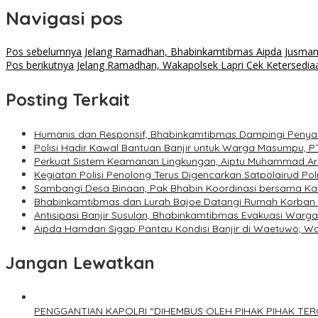
Navigasi pos
Pos sebelumnya
Jelang Ramadhan, Bhabinkamtibmas Aipda Jusman
Pos berikutnya
Jelang Ramadhan, Wakapolsek Lapri Cek Ketersediaan
Posting Terkait
Humanis dan Responsif, Bhabinkamtibmas Dampingi Penya
Polisi Hadir Kawal Bantuan Banjir untuk Warga Masumpu, P
Perkuat Sistem Keamanan Lingkungan, Aiptu Muhammad Ar
Kegiatan Polisi Penolong Terus Digencarkan Satpolairud P
Sambangi Desa Binaan, Pak Bhabin Koordinasi bersama 
Bhabinkamtibmas dan Lurah Bajoe Datangi Rumah Korban M
Antisipasi Banjir Susulan, Bhabinkamtibmas Evakuasi Warg
Aipda Hamdan Sigap Pantau Kondisi Banjir di Waetuwo, 
Jangan Lewatkan
PENGGANTIAN KAPOLRI “DIHEMBUS OLEH PIHAK PIHAK T