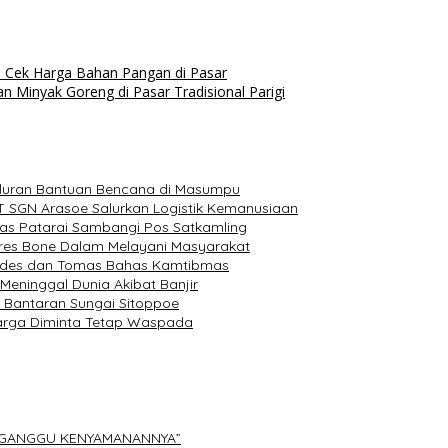
 Cek Harga Bahan Pangan di Pasar
 Minyak Goreng di Pasar Tradisional Parigi
luran Bantuan Bencana di Masumpu
T SGN Arasoe Salurkan Logistik Kemanusiaan
as Patarai Sambangi Pos Satkamling
olres Bone Dalam Melayani Masyarakat
Kades dan Tomas Bahas Kamtibmas
eninggal Dunia Akibat Banjir
a Bantaran Sungai Sitoppoe
Warga Diminta Tetap Waspada
ERGANGGU KENYAMANANNYA”