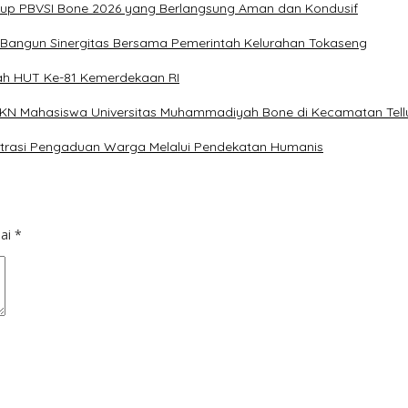
Cup PBVSI Bone 2026 yang Berlangsung Aman dan Kondusif
n Bangun Sinergitas Bersama Pemerintah Kelurahan Tokaseng
ah HUT Ke-81 Kemerdekaan RI
 KKN Mahasiswa Universitas Muhammadiyah Bone di Kecamatan Tellu
istrasi Pengaduan Warga Melalui Pendekatan Humanis
dai
*