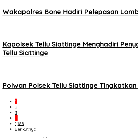
Wakapolres Bone Hadiri Pelepasan Lomb
Kapolsek Tellu Siattinge Menghadiri P
Tellu Siattinge
Polwan Polsek Tellu Siattinge Tingkatk
1
2
3
…
1,188
Berikutnya