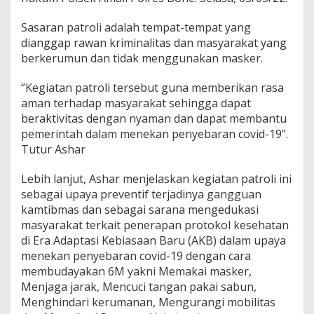
o
k
Sasaran patroli adalah tempat-tempat yang
e
dianggap rawan kriminalitas dan masyarakat yang
s
d
berkerumun dan tidak menggunakan masker.
a
n
“Kegiatan patroli tersebut guna memberikan rasa
P
aman terhadap masyarakat sehingga dapat
e
beraktivitas dengan nyaman dan dapat membantu
m
e
pemerintah dalam menekan penyebaran covid-19”.
l
Tutur Ashar
i
h
Lebih lanjut, Ashar menjelaskan kegiatan patroli ini
a
sebagai upaya preventif terjadinya gangguan
r
a
kamtibmas dan sebagai sarana mengedukasi
a
masyarakat terkait penerapan protokol kesehatan
n
di Era Adaptasi Kebiasaan Baru (AKB) dalam upaya
K
menekan penyebaran covid-19 dengan cara
a
membudayakan 6M yakni Memakai masker,
m
t
Menjaga jarak, Mencuci tangan pakai sabun,
i
Menghindari kerumanan, Mengurangi mobilitas
b