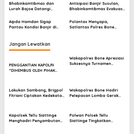
Dalam Melayani
Kamtibmas
Bhabinkamtibmas dan
Antisipasi Banjir Susulan,
s
Masyarakat
Lurah Bajoe Datangi
Bhabinkamtibmas Evakuasi
Rumah Korban Meninggal
Warga Bantaran Sungai
Dunia Akibat Banjir
Sitoppoe
Aipda Hamdan Sigap
Polantas Menyapa,
Pantau Kondisi Banjir di
Satlantas Polres Bone
Waetuwo, Warga Diminta
Edukasi Supir Truk Dan
Tetap Waspada
Pengusaha Ekspedisi
Jangan Lewatkan
Wakapolres Bone Apresiasi
Suksesnya Turnamen
PENGGANTIAN KAPOLRI
Beramal Cup PBVSI Bone
“DIHEMBUS OLEH PIHAK
2026 yang Berlangsung
PIHAK TERGANGGU
Aman dan Kondusif
KENYAMANANNYA”
Lakukan Sambang, Brigpol
Wakapolres Bone Hadiri
Fitriani Ciptakan Kedekatan
Pelepasan Lomba Gerak
dan Bangun Sinergitas
Jalan Indah HUT Ke-81
Bersama Pemerintah
Kemerdekaan RI
Kelurahan Tokaseng
Kapolsek Tellu Siattinge
Polwan Polsek Tellu
Menghadiri Penyambutan
Siattinge Tingkatkan
Peserta KKN Mahasiswa
Pelayanan Administrasi
Universitas Muhammadiyah
Pengaduan Warga Melalui