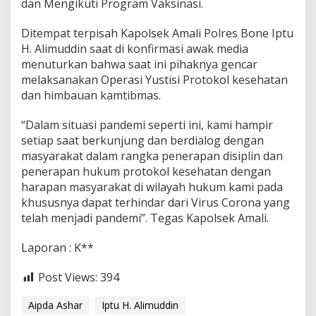
dan Mengikuti Program Vaksinasi.
m
a
Ditempat terpisah Kapolsek Amali Polres Bone Iptu
s
,
H. Alimuddin saat di konfirmasi awak media
P
menuturkan bahwa saat ini pihaknya gencar
e
melaksanakan Operasi Yustisi Protokol kesehatan
r
dan himbauan kamtibmas.
s
o
n
“Dalam situasi pandemi seperti ini, kami hampir
i
setiap saat berkunjung dan berdialog dengan
l
masyarakat dalam rangka penerapan disiplin dan
P
penerapan hukum protokol kesehatan dengan
o
l
harapan masyarakat di wilayah hukum kami pada
s
khususnya dapat terhindar dari Virus Corona yang
e
telah menjadi pandemi”. Tegas Kapolsek Amali.
k
A
Laporan : K**
m
a
l
Post Views:
394
i
T
Aipda Ashar
Iptu H. Alimuddin
i