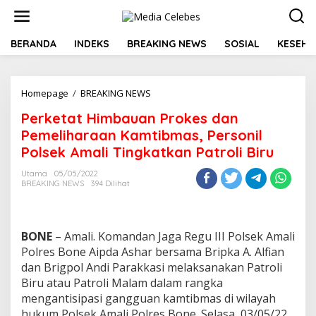
L
e
w
a
BERANDA
INDEKS
BREAKING NEWS
SOSIAL
KESEHA
t
i
k
Homepage
/
BREAKING NEWS
P
e
e
k
Perketat Himbauan Prokes dan
r
o
k
n
Pemeliharaan Kamtibmas, Personil
e
t
Polsek Amali Tingkatkan Patroli Biru
t
e
a
n
Utama
05/05/2022
t
BREAKING NEWS
394 Dilihat
H
i
m
b
BONE
– Amali. Komandan Jaga Regu III Polsek Amali
a
Polres Bone Aipda Ashar bersama Bripka A. Alfian
u
dan Brigpol Andi Parakkasi melaksanakan Patroli
a
Biru atau Patroli Malam dalam rangka
n
P
mengantisipasi gangguan kamtibmas di wilayah
r
hukum Polsek Amali Polres Bone. Selasa, 03/05/22.