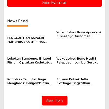
News Feed
Wakapolres Bone Apresiasi
Suksesnya Turnamen
PENGGANTIAN KAPOLRI
Beramal Cup PBVSI Bone
“DIHEMBUS OLEH PIHAK
2026 yang Berlangsung
PIHAK TERGANGGU
Aman dan Kondusif
KENYAMANANNYA”
Lakukan Sambang, Brigpol
Wakapolres Bone Hadiri
Fitriani Ciptakan Kedekatan
Pelepasan Lomba Gerak
dan Bangun Sinergitas
Jalan Indah HUT Ke-81
Bersama Pemerintah
Kemerdekaan RI
Kelurahan Tokaseng
Kapolsek Tellu Siattinge
Polwan Polsek Tellu
Menghadiri Penyambutan
Siattinge Tingkatkan
Peserta KKN Mahasiswa
Pelayanan Administrasi
Universitas Muhammadiyah
Pengaduan Warga Melalui
Bone di Kecamatan Tellu
Pendekatan Humanis
Siattinge
View More