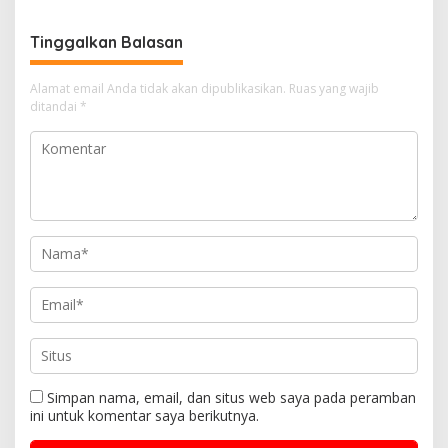
Bone di Kecamatan Tellu
Pendekatan Humanis
Siattinge
Tinggalkan Balasan
Alamat email Anda tidak akan dipublikasikan.
Ruas yang wajib
ditandai
*
Simpan nama, email, dan situs web saya pada peramban
ini untuk komentar saya berikutnya.