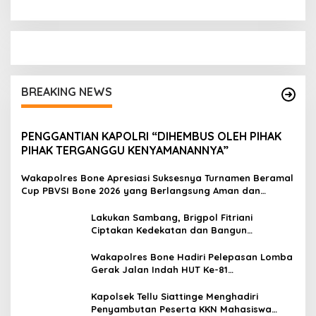
BREAKING NEWS
PENGGANTIAN KAPOLRI “DIHEMBUS OLEH PIHAK
PIHAK TERGANGGU KENYAMANANNYA”
Wakapolres Bone Apresiasi Suksesnya Turnamen Beramal
Cup PBVSI Bone 2026 yang Berlangsung Aman dan
Kondusif
Lakukan Sambang, Brigpol Fitriani
Ciptakan Kedekatan dan Bangun
Sinergitas Bersama Pemerintah Kelurahan
Tokaseng
Wakapolres Bone Hadiri Pelepasan Lomba
Gerak Jalan Indah HUT Ke-81
Kemerdekaan RI
Kapolsek Tellu Siattinge Menghadiri
Penyambutan Peserta KKN Mahasiswa