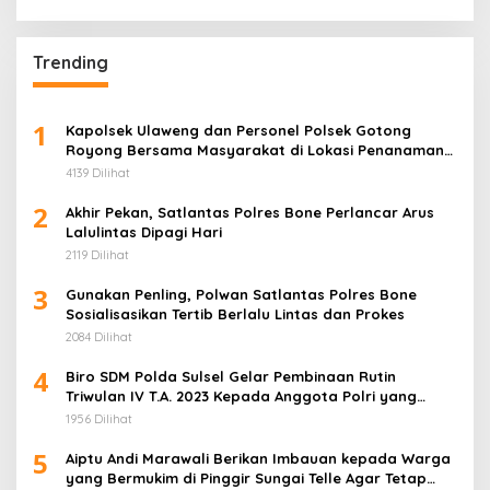
Universitas Muhammadiyah Bone di
Kecamatan Tellu Siattinge
Trending
1
Kapolsek Ulaweng dan Personel Polsek Gotong
Royong Bersama Masyarakat di Lokasi Penanaman
Jagung
4139 Dilihat
2
Akhir Pekan, Satlantas Polres Bone Perlancar Arus
Lalulintas Dipagi Hari
2119 Dilihat
3
Gunakan Penling, Polwan Satlantas Polres Bone
Sosialisasikan Tertib Berlalu Lintas dan Prokes
2084 Dilihat
4
Biro SDM Polda Sulsel Gelar Pembinaan Rutin
Triwulan IV T.A. 2023 Kepada Anggota Polri yang
Bertugas pada Instansi/Unit Kerja
1956 Dilihat
5
Aiptu Andi Marawali Berikan Imbauan kepada Warga
yang Bermukim di Pinggir Sungai Telle Agar Tetap