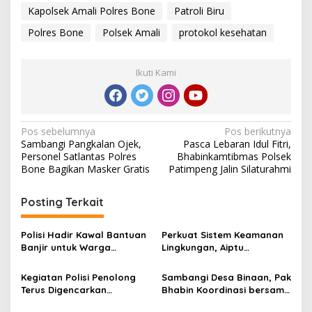
n
Kapolsek Amali Polres Bone
Patroli Biru
g
Polres Bone
Polsek Amali
protokol kesehatan
k
a
t
k
Ikuti Kami
a
n
P
a
N
Pos sebelumnya
Pos berikutnya
t
Sambangi Pangkalan Ojek,
Pasca Lebaran Idul Fitri,
r
a
Personel Satlantas Polres
Bhabinkamtibmas Polsek
o
v
Bone Bagikan Masker Gratis
Patimpeng Jalin Silaturahmi
l
i
i
B
Posting Terkait
g
i
r
a
u
Polisi Hadir Kawal Bantuan
Perkuat Sistem Keamanan
s
Banjir untuk Warga
Lingkungan, Aiptu
Masumpu, PT SGN Arasoe
Muhammad Aras Patarai
i
Salurkan Logistik
Sambangi Pos Satkamling
Kegiatan Polisi Penolong
Sambangi Desa Binaan, Pak
p
Kemanusiaan
Terus Digencarkan
Bhabin Koordinasi bersama
Satpolairud Polres Bone
Kades dan Tomas Bahas
o