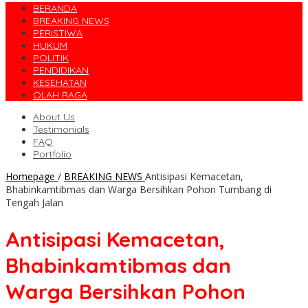
BERANDA
BREAKING NEWS
PERISTIWA
HUKUM
POLITIK
PENDIDIKAN
KESEHATAN
OLAH RAGA
About Us
Testimonials
FAQ
Portfolio
Homepage
/
BREAKING NEWS
Antisipasi Kemacetan,
Bhabinkamtibmas dan Warga Bersihkan Pohon Tumbang di
Tengah Jalan
Antisipasi Kemacetan,
Bhabinkamtibmas dan
Warga Bersihkan Pohon