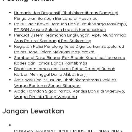
Humanis dan Responsif, Bhabinkamtibmas Dampingi
Penyaluran Bantuan Bencana di Masumpu
Polisi Hadir Kawal Bantuan Banjir untuk Warga Masumpu,
PT SGN Arasoe Salurkan Logistik Kemanusiaan
Perkuat Sistem Keamanan Lingkungan, Aiptu Muhammad
Aras Patarai Sambangi Pos Satkamling
Kegiatan Polisi Penolong Terus Digencarkan Satpolairud
Polres Bone Dalam Melayani Masyarakat
Sambangi Desa Binaan, Pak Bhabin Koordinasi bersama
Kades dan Tomas Bahas Kamtibmas
Bhabinkamtibmas dan Lurah Bajoe Datangi Rumah
Korban Meninggal Dunia Akibat Banjir
Antisipasi Banjir Susulan, Bhabinkamtibmas Evakuasi
Warga Bantaran Sungai Sitoppoe
Aipda Hamdan Sigap Pantau Kondisi Banjir di Waetuwo,
Warga Diminta Tetap Waspada
Jangan Lewatkan
PENGGANTIAN KAPOLRI “DIHEMBUS OLEH PIHAK PIHAK