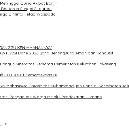
eninggal Dunia Akibat Banjir
a Bantaran Sungai Sitoppoe
Warga Diminta Tetap Waspada
ERGANGGU KENYAMANANNYA”
Cup PBVSI Bone 2026 yang Berlangsung Aman dan Kondusif
n Bangun Sinergitas Bersama Pemerintah Kelurahan Tokaseng
ah HUT Ke-81 Kemerdekaan RI
 KKN Mahasiswa Universitas Muhammadiyah Bone di Kecamatan Tellu
istrasi Pengaduan Warga Melalui Pendekatan Humanis
dai
*