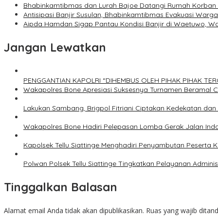
Bhabinkamtibmas dan Lurah Bajoe Datangi Rumah Korban M
Antisipasi Banjir Susulan, Bhabinkamtibmas Evakuasi Warg
Aipda Hamdan Sigap Pantau Kondisi Banjir di Waetuwo, 
Jangan Lewatkan
PENGGANTIAN KAPOLRI “DIHEMBUS OLEH PIHAK PIHAK T
Wakapolres Bone Apresiasi Suksesnya Turnamen Beramal 
Lakukan Sambang, Brigpol Fitriani Ciptakan Kedekatan da
Wakapolres Bone Hadiri Pelepasan Lomba Gerak Jalan Ind
Kapolsek Tellu Siattinge Menghadiri Penyambutan Peserta
Polwan Polsek Tellu Siattinge Tingkatkan Pelayanan Admin
Tinggalkan Balasan
Alamat email Anda tidak akan dipublikasikan.
Ruas yang wajib ditan