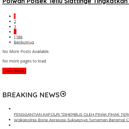
Polwan Polsek Tellu Siattinge Tingkatk
1
2
3
…
1,188
Berikutnya
No More Posts Available.
No more pages to load.
View More
BREAKING NEWS
PENGGANTIAN KAPOLRI “DIHEMBUS OLEH PIHAK PIHAK T
Wakapolres Bone Apresiasi Suksesnya Turnamen Beramal 