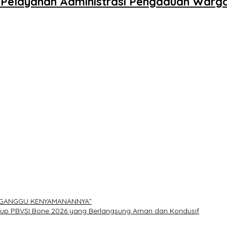
an Pelayanan Administrasi Pengaduan Warg
ERGANGGU KENYAMANANNYA”
Cup PBVSI Bone 2026 yang Berlangsung Aman dan Kondusif