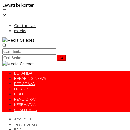
Lewati ke konten
Contact Us
Indeks
BERANDA
BREAKING NEWS
PERISTIWA
HUKUM
POLITIK
PENDIDIKAN
KESEHATAN
OLAH RAGA
About Us
Testimonials
FAQ