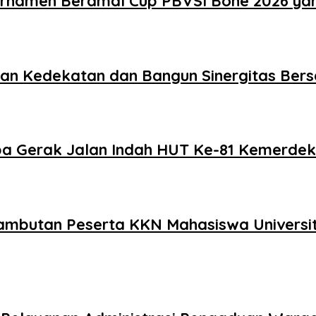
urnamen Beramal Cup PBVSI Bone 2026 ya
akan Kedekatan dan Bangun Sinergitas Be
a Gerak Jalan Indah HUT Ke-81 Kemerdek
enyambutan Peserta KKN Mahasiswa Univer