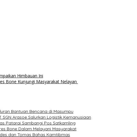
mpaikan Himbauan Ini
res Bone Kunjungi Masyarakat Nelayan
luran Bantuan Bencana di Masumpu
T SGN Arasoe Salurkan Logistik Kemanusiaan
as Patarai Sambangi Pos Satkamling
olres Bone Dalam Melayani Masyarakat
Kades dan Tomas Bahas Kamtibmas