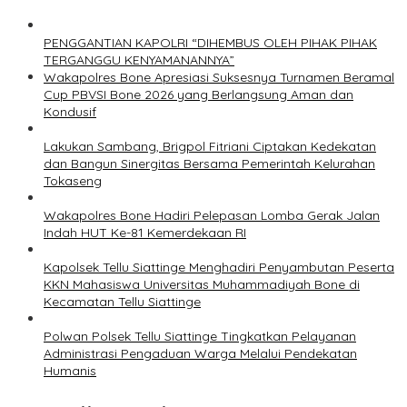
PENGGANTIAN KAPOLRI “DIHEMBUS OLEH PIHAK PIHAK
TERGANGGU KENYAMANANNYA”
Wakapolres Bone Apresiasi Suksesnya Turnamen Beramal
Cup PBVSI Bone 2026 yang Berlangsung Aman dan
Kondusif
Lakukan Sambang, Brigpol Fitriani Ciptakan Kedekatan
dan Bangun Sinergitas Bersama Pemerintah Kelurahan
Tokaseng
Wakapolres Bone Hadiri Pelepasan Lomba Gerak Jalan
Indah HUT Ke-81 Kemerdekaan RI
Kapolsek Tellu Siattinge Menghadiri Penyambutan Peserta
KKN Mahasiswa Universitas Muhammadiyah Bone di
Kecamatan Tellu Siattinge
Polwan Polsek Tellu Siattinge Tingkatkan Pelayanan
Administrasi Pengaduan Warga Melalui Pendekatan
Humanis