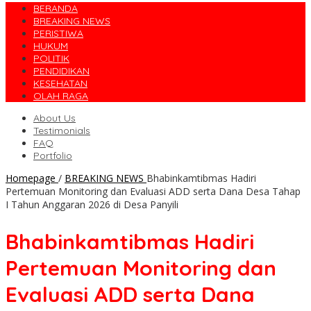
BERANDA
BREAKING NEWS
PERISTIWA
HUKUM
POLITIK
PENDIDIKAN
KESEHATAN
OLAH RAGA
About Us
Testimonials
FAQ
Portfolio
Homepage
/
BREAKING NEWS
Bhabinkamtibmas Hadiri
Pertemuan Monitoring dan Evaluasi ADD serta Dana Desa Tahap
I Tahun Anggaran 2026 di Desa Panyili
Bhabinkamtibmas Hadiri
Pertemuan Monitoring dan
Evaluasi ADD serta Dana