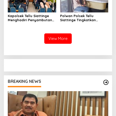
Kapolsek Tellu Siattinge
Polwan Polsek Tellu
Menghadiri Penyambutan
Siattinge Tingkatkan
Peserta KKN Mahasiswa
Pelayanan Administrasi
Universitas Muhammadiyah
Pengaduan Warga Melalui
Bone di Kecamatan Tellu
Pendekatan Humanis
Siattinge
View More
BREAKING NEWS