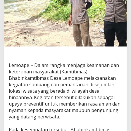
t
a
d
i
D
e
s
a
L
e
m
o
‎Lemoape – Dalam rangka menjaga keamanan dan
a
p
ketertiban masyarakat (Kamtibmas),
e
Bhabinkamtibmas Desa Lemoape melaksanakan
,
kegiatan sambang dan pemantauan di sejumlah
I
lokasi wisata yang berada di wilayah desa
n
binaannya. Kegiatan tersebut dilakukan sebagai
i
y
upaya preventif untuk memberikan rasa aman dan
a
nyaman kepada masyarakat maupun pengunjung
n
yang datang berwisata.
g
D
i
‎Pada kesempatan tersebut, Bhabinkamtibmas