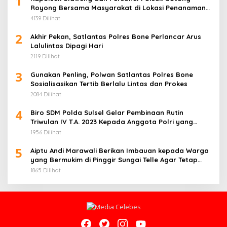
1
Royong Bersama Masyarakat di Lokasi Penanaman
Jagung
4139 Dilihat
2
Akhir Pekan, Satlantas Polres Bone Perlancar Arus
Lalulintas Dipagi Hari
2119 Dilihat
3
Gunakan Penling, Polwan Satlantas Polres Bone
Sosialisasikan Tertib Berlalu Lintas dan Prokes
2084 Dilihat
4
Biro SDM Polda Sulsel Gelar Pembinaan Rutin
Triwulan IV T.A. 2023 Kepada Anggota Polri yang
Bertugas pada Instansi/Unit Kerja
1956 Dilihat
5
Aiptu Andi Marawali Berikan Imbauan kepada Warga
yang Bermukim di Pinggir Sungai Telle Agar Tetap
Waspada
1865 Dilihat