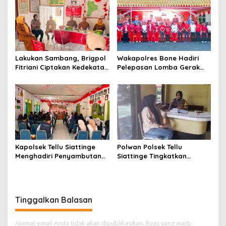
Lakukan Sambang, Brigpol
Wakapolres Bone Hadiri
Fitriani Ciptakan Kedekatan
Pelepasan Lomba Gerak
dan Bangun Sinergitas
Jalan Indah HUT Ke-81
Bersama Pemerintah
Kemerdekaan RI
Kelurahan Tokaseng
Kapolsek Tellu Siattinge
Polwan Polsek Tellu
Menghadiri Penyambutan
Siattinge Tingkatkan
Peserta KKN Mahasiswa
Pelayanan Administrasi
Universitas Muhammadiyah
Pengaduan Warga Melalui
Bone di Kecamatan Tellu
Pendekatan Humanis
Siattinge
Tinggalkan Balasan
Alamat email Anda tidak akan dipublikasikan.
Ruas yang wajib