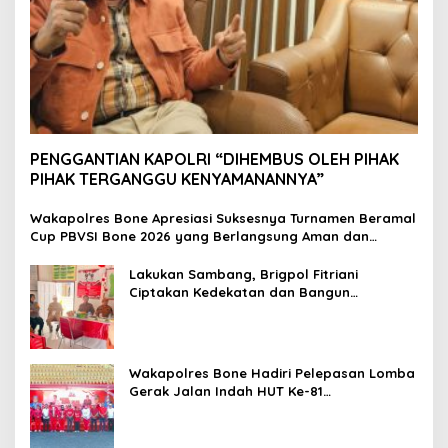
PENGGANTIAN KAPOLRI “DIHEMBUS OLEH PIHAK
PIHAK TERGANGGU KENYAMANANNYA”
Wakapolres Bone Apresiasi Suksesnya Turnamen Beramal
Cup PBVSI Bone 2026 yang Berlangsung Aman dan
Kondusif
Lakukan Sambang, Brigpol Fitriani
Ciptakan Kedekatan dan Bangun
Sinergitas Bersama Pemerintah Kelurahan
Tokaseng
Wakapolres Bone Hadiri Pelepasan Lomba
Gerak Jalan Indah HUT Ke-81
Kemerdekaan RI