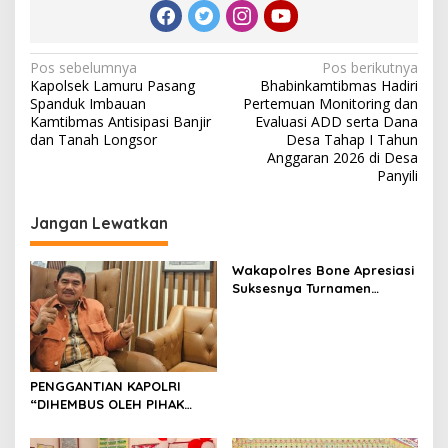
N
Pos sebelumnya
Pos berikutnya
Kapolsek Lamuru Pasang
Bhabinkamtibmas Hadiri
a
Spanduk Imbauan
Pertemuan Monitoring dan
v
Kamtibmas Antisipasi Banjir
Evaluasi ADD serta Dana
dan Tanah Longsor
Desa Tahap I Tahun
i
Anggaran 2026 di Desa
Panyili
g
a
Jangan Lewatkan
s
i
Wakapolres Bone Apresiasi
p
Suksesnya Turnamen
Beramal Cup PBVSI Bone
o
2026 yang Berlangsung
Aman dan Kondusif
s
PENGGANTIAN KAPOLRI
“DIHEMBUS OLEH PIHAK
PIHAK TERGANGGU
KENYAMANANNYA”