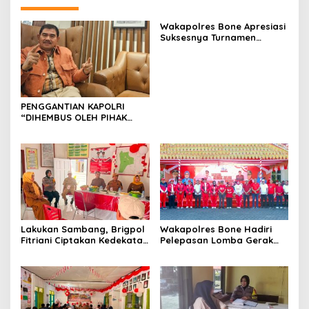
Wakapolres Bone Apresiasi
Suksesnya Turnamen
Beramal Cup PBVSI Bone
2026 yang Berlangsung
Aman dan Kondusif
PENGGANTIAN KAPOLRI
“DIHEMBUS OLEH PIHAK
PIHAK TERGANGGU
KENYAMANANNYA”
Lakukan Sambang, Brigpol
Wakapolres Bone Hadiri
Fitriani Ciptakan Kedekatan
Pelepasan Lomba Gerak
dan Bangun Sinergitas
Jalan Indah HUT Ke-81
Bersama Pemerintah
Kemerdekaan RI
Kelurahan Tokaseng