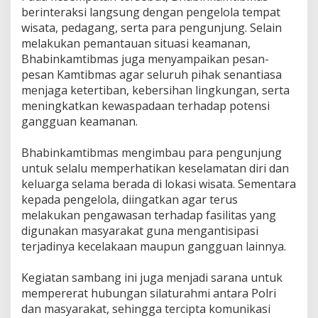
l
berinteraksi langsung dengan pengelola tempat
a
wisata, pedagang, serta para pengunjung. Selain
k
melakukan pemantauan situasi keamanan,
u
Bhabinkamtibmas juga menyampaikan pesan-
k
a
pesan Kamtibmas agar seluruh pihak senantiasa
n
menjaga ketertiban, kebersihan lingkungan, serta
B
meningkatkan kewaspadaan terhadap potensi
h
gangguan keamanan.
a
b
i
‎Bhabinkamtibmas mengimbau para pengunjung
n
untuk selalu memperhatikan keselamatan diri dan
k
keluarga selama berada di lokasi wisata. Sementara
a
kepada pengelola, diingatkan agar terus
m
t
melakukan pengawasan terhadap fasilitas yang
i
digunakan masyarakat guna mengantisipasi
b
terjadinya kecelakaan maupun gangguan lainnya.
m
a
s
‎Kegiatan sambang ini juga menjadi sarana untuk
mempererat hubungan silaturahmi antara Polri
dan masyarakat, sehingga tercipta komunikasi