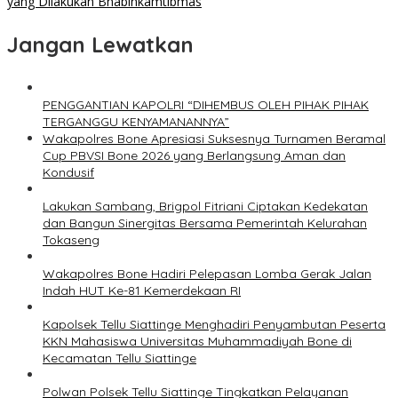
yang Dilakukan Bhabinkamtibmas
Jangan Lewatkan
PENGGANTIAN KAPOLRI “DIHEMBUS OLEH PIHAK PIHAK
TERGANGGU KENYAMANANNYA”
Wakapolres Bone Apresiasi Suksesnya Turnamen Beramal
Cup PBVSI Bone 2026 yang Berlangsung Aman dan
Kondusif
Lakukan Sambang, Brigpol Fitriani Ciptakan Kedekatan
dan Bangun Sinergitas Bersama Pemerintah Kelurahan
Tokaseng
Wakapolres Bone Hadiri Pelepasan Lomba Gerak Jalan
Indah HUT Ke-81 Kemerdekaan RI
Kapolsek Tellu Siattinge Menghadiri Penyambutan Peserta
KKN Mahasiswa Universitas Muhammadiyah Bone di
Kecamatan Tellu Siattinge
Polwan Polsek Tellu Siattinge Tingkatkan Pelayanan