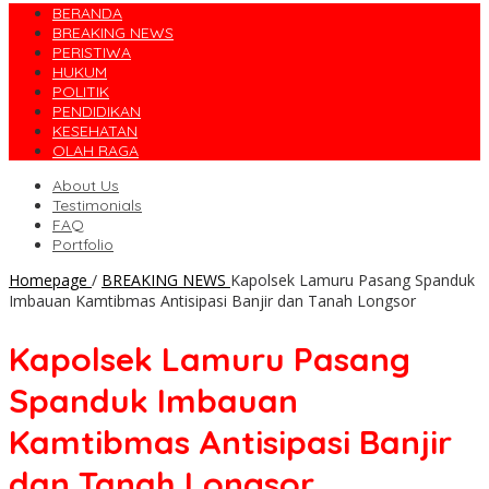
BERANDA
BREAKING NEWS
PERISTIWA
HUKUM
POLITIK
PENDIDIKAN
KESEHATAN
OLAH RAGA
About Us
Testimonials
FAQ
Portfolio
Homepage
/
BREAKING NEWS
Kapolsek Lamuru Pasang Spanduk
Imbauan Kamtibmas Antisipasi Banjir dan Tanah Longsor
Kapolsek Lamuru Pasang
Spanduk Imbauan
Kamtibmas Antisipasi Banjir
dan Tanah Longsor